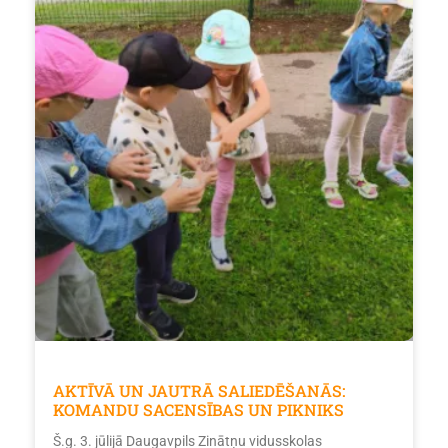
AKTĪVĀ UN JAUTRĀ SALIEDĒŠANĀS:
KOMANDU SACENSĪBAS UN PIKNIKS
Š.g. 3. jūlijā Daugavpils Zinātņu vidusskolas