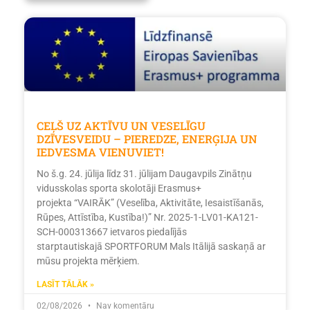
CEĻŠ UZ AKTĪVU UN VESELĪGU
DZĪVESVEIDU – PIEREDZE, ENERĢIJA UN
IEDVESMA VIENUVIET!
No š.g. 24. jūlija līdz 31. jūlijam Daugavpils Zinātņu
vidusskolas sporta skolotāji Erasmus+
projekta “VAIRĀK” (Veselība, Aktivitāte, Iesaistīšanās,
Rūpes, Attīstība, Kustība!)” Nr. 2025-1-LV01-KA121-
SCH-000313667 ietvaros piedalījās
starptautiskajā SPORTFORUM Mals Itālijā saskaņā ar
mūsu projekta mērķiem.
LASĪT TĀLĀK »
02/08/2026
Nav komentāru