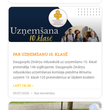
PAR UZŅEMŠANU 10. KLASĒ
Daugavpils Zinātņu vidusskolā uz uzņemšanu 10. klasē
pretendēja 146 izglītojamie. Daugavpils Zinātņu
vidusskolas uzņemšanas komisija pieņēma lēmumu
uzņemt 10. klasē 120 pretendentus ar šādiem kodiem:
LASĪT TĀLĀK »
09/07/2026
Nav komentāru