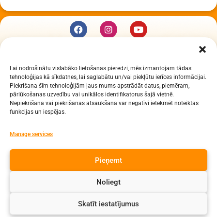
KUR MĒS ESAM
Lai nodrošinātu vislabāko lietošanas pieredzi, mēs izmantojam tādas
Daugavpils Zinātņu vidusskola
tehnoloģijas kā sīkdatnes, lai saglabātu un/vai piekļūtu ierīces informācijai.
Raiņa iela 30, Daugavpils, LV-5401
Piekrišana šīm tehnoloģijām ļaus mums apstrādāt datus, piemēram,
Reģ. Nr. 2713903513 (IZM)
pārlūkošanas uzvedību vai unikālos identifikatorus šajā vietnē.
Nepiekrišana vai piekrišanas atsaukšana var negatīvi ietekmēt noteiktas
Daugavpils valstspilsētas pašvaldība 90000077325
funkcijas un iespējas.
KONTAKTI
Manage services
e-pasts: dzv@daugavpils.edu.lv
Pieņemt
tālr. Direktors: 65423030,
Lietvedis: 65421923
Noliegt
Visas tiesības aizsargātas
Skatīt iestatījumus