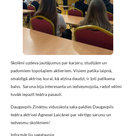
Skolēni uzdeva jautājumus par karjeru, studijām un
padomiem topošajiem aktieriem. Visiem patika laipnā,
smaidīgā aktrise, kurai, kā atzina daudzi, ir ļoti patīkama
balss. Saruna bija interesanta un iedvesmojoša, radot vēlmi
tuvāk iepazīt teātra pasauli.
Daugavpils Zinātņu vidusskola saka paldies Daugavpils
teātra aktrisei Agnesei Laicānei par vērtīgo sarunu un
iedvesmu skolēniem!
Informāciju sagatavoja: