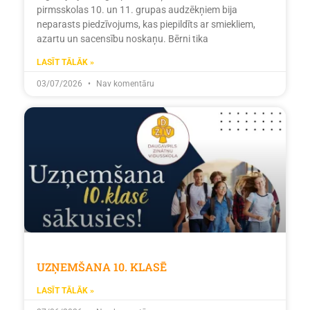
pirmsskolas 10. un 11. grupas audzēkņiem bija
neparasts piedzīvojums, kas piepildīts ar smiekliem,
azartu un sacensību noskaņu. Bērni tika
LASĪT TĀLĀK »
03/07/2026
Nav komentāru
UZŅEMŠANA 10. KLASĒ
LASĪT TĀLĀK »