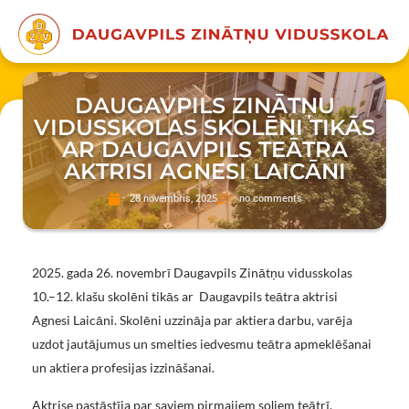
DAUGAVPILS ZINĀTŅU
VIDUSSKOLAS SKOLĒNI TIKĀS
AR DAUGAVPILS TEĀTRA
AKTRISI AGNESI LAICĀNI
28 novembris, 2025
no comments
2025. gada 26. novembrī Daugavpils Zinātņu vidusskolas
10.–12. klašu skolēni tikās ar Daugavpils teātra aktrisi
Agnesi Laicāni. Skolēni uzzināja par aktiera darbu, varēja
uzdot jautājumus un smelties iedvesmu teātra apmeklēšanai
un aktiera profesijas izzināšanai.
Aktrise pastāstīja par saviem pirmajiem soļiem teātrī,