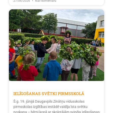
27/06/2026
Nav komentāru
IELĪGOŠANAS SVĒTKI PIRMSSKOLĀ
Š.g. 19. jūnijā Daugavpils Zinātņu vidusskolas
pirmsskolas izglītības iestādē valdīja īsta svētku
noskaņa – bērni kopā ar skolotājām svinēja Ielīgošanas