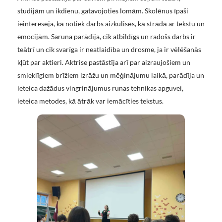
studijām un ikdienu, gatavojoties lomām. Skolēnus īpaši
ieinteresēja, kā notiek darbs aizkulisēs, kā strādā ar tekstu un
emocijām. Saruna parādīja, cik atbildīgs un radošs darbs ir
teātrī un cik svarīga ir neatlaidība un drosme, ja ir vēlēšanās
kļūt par aktieri. Aktrise pastāstīja arī par aizraujošiem un
smieklīgiem brīžiem izrāžu un mēģinājumu laikā, parādīja un
ieteica dažādus vingrinājumus runas tehnikas apguvei,
ieteica metodes, kā ātrāk var iemācīties tekstus.