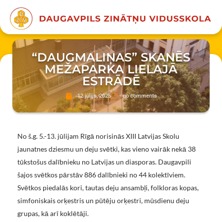
“DAUGMALIŅAS” SKANĒS
MEŽAPARKA LIELAJĀ
ESTRĀDĒ
12 jūlijs, 2025
no comments
No š.g. 5.-13. jūlijam Rīgā norisinās XIII Latvijas Skolu
jaunatnes dziesmu un deju svētki, kas vieno vairāk nekā 38
tūkstošus dalībnieku no Latvijas un diasporas. Daugavpili
šajos svētkos pārstāv 886 dalībnieki no 44 kolektīviem.
Svētkos piedalās kori, tautas deju ansambļi, folkloras kopas,
simfoniskais orķestris un pūtēju orķestri, mūsdienu deju
grupas, kā arī koklētāji.