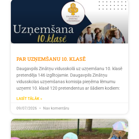
PAR UZŅEMŠANU 10. KLASĒ
Daugavpils Zinātņu vidusskolā uz uzņemšanu 10. klasē
pretendēja 146 izglītojamie. Daugavpils Zinātņu
vidusskolas uzņemšanas komisija pieņēma lēmumu
uzņemt 10. klasē 120 pretendentus ar šādiem kodiem:
LASĪT TĀLĀK »
09/07/2026
Nav komentāru