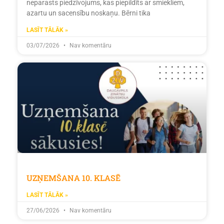
neparasts piedzīvojums, kas piepildīts ar smiekliem,
azartu un sacensību noskaņu. Bērni tika
LASĪT TĀLĀK »
03/07/2026
Nav komentāru
UZŅEMŠANA 10. KLASĒ
LASĪT TĀLĀK »
27/06/2026
Nav komentāru