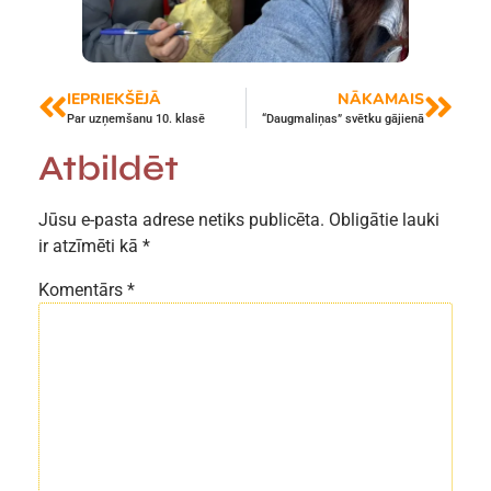
IEPRIEKŠĒJĀ
NĀKAMAIS
Par uzņemšanu 10. klasē
“Daugmaliņas” svētku gājienā
Atbildēt
Jūsu e-pasta adrese netiks publicēta.
Obligātie lauki
ir atzīmēti kā
*
Komentārs
*