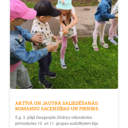
AKTĪVĀ UN JAUTRĀ SALIEDĒŠANĀS:
KOMANDU SACENSĪBAS UN PIKNIKS
Š.g. 3. jūlijā Daugavpils Zinātņu vidusskolas
pirmsskolas 10. un 11. grupas audzēkņiem bija