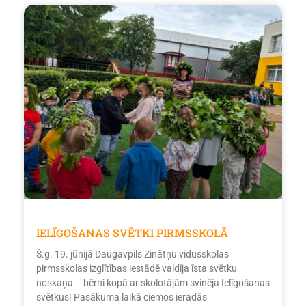
IELĪGOŠANAS SVĒTKI PIRMSSKOLĀ
Š.g. 19. jūnijā Daugavpils Zinātņu vidusskolas
pirmsskolas izglītības iestādē valdīja īsta svētku
noskaņa – bērni kopā ar skolotājām svinēja Ielīgošanas
svētkus! Pasākuma laikā ciemos ieradās