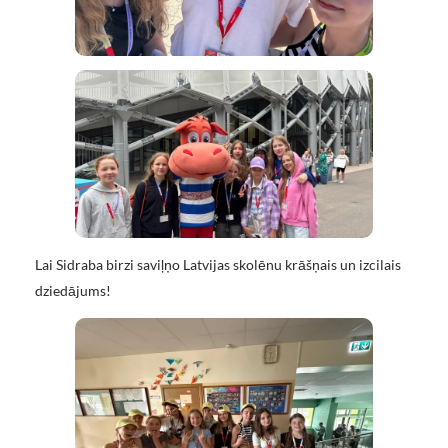
Lai Sidraba birzi saviļņo Latvijas skolēnu krāšņais un izcilais
dziedājums!