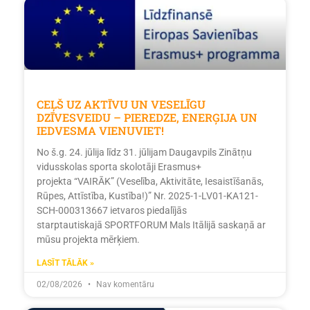
CEĻŠ UZ AKTĪVU UN VESELĪGU
DZĪVESVEIDU – PIEREDZE, ENERĢIJA UN
IEDVESMA VIENUVIET!
No š.g. 24. jūlija līdz 31. jūlijam Daugavpils Zinātņu
vidusskolas sporta skolotāji Erasmus+
projekta “VAIRĀK” (Veselība, Aktivitāte, Iesaistīšanās,
Rūpes, Attīstība, Kustība!)” Nr. 2025-1-LV01-KA121-
SCH-000313667 ietvaros piedalījās
starptautiskajā SPORTFORUM Mals Itālijā saskaņā ar
mūsu projekta mērķiem.
LASĪT TĀLĀK »
02/08/2026
Nav komentāru