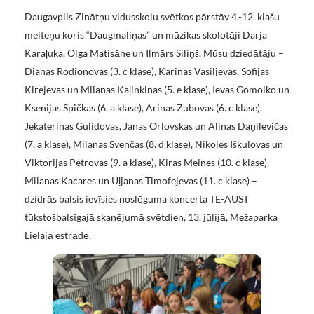
Daugavpils Zinātņu vidusskolu svētkos pārstāv 4.-12. klašu
meiteņu koris “Daugmaliņas” un mūzikas skolotāji Darja
Karaļuka, Olga Matisāne un Ilmārs Siliņš. Mūsu dziedātāju –
Dianas Rodionovas (3. c klase), Karinas Vasiljevas, Sofijas
Kirejevas un Milanas Kaļinkinas (5. e klase), Ievas Gomolko un
Ksenijas Spičkas (6. a klase), Arinas Zubovas (6. c klase),
Jekaterinas Gulidovas, Janas Orlovskas un Alinas Daņilevičas
(7. a klase), Milanas Svenčas (8. d klase), Nikoles Iškulovas un
Viktorijas Petrovas (9. a klase), Kiras Meines (10. c klase),
Milanas Kacares un Uļjanas Timofejevas (11. c klase) –
dzidrās balsis ievīsies noslēguma koncerta TE-AUST
tūkstošbalsīgajā skanējumā svētdien, 13. jūlijā, Mežaparka
Lielajā estrādē.