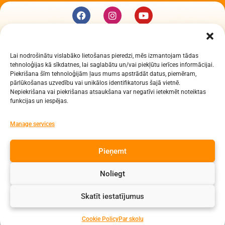
KUR MĒS ESAM
Lai nodrošinātu vislabāko lietošanas pieredzi, mēs izmantojam tādas
Daugavpils Zinātņu vidusskola
tehnoloģijas kā sīkdatnes, lai saglabātu un/vai piekļūtu ierīces informācijai.
Raiņa iela 30, Daugavpils, LV-5401
Piekrišana šīm tehnoloģijām ļaus mums apstrādāt datus, piemēram,
Reģ. Nr. 2713903513 (IZM)
pārlūkošanas uzvedību vai unikālos identifikatorus šajā vietnē.
Nepiekrišana vai piekrišanas atsaukšana var negatīvi ietekmēt noteiktas
Daugavpils valstspilsētas pašvaldība 90000077325
funkcijas un iespējas.
KONTAKTI
Manage services
e-pasts: dzv@daugavpils.edu.lv
Pieņemt
tālr. Direktors: 65423030,
Lietvedis: 65421923
Noliegt
Visas tiesības aizsargātas
Skatīt iestatījumus
Cookie Policy
Par skolu