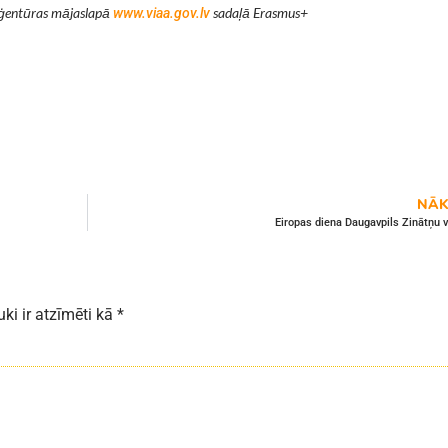
 aģentūras mājaslapā
sadaļā Erasmus+
www.viaa.gov.lv
NĀK
Eiropas diena Daugavpils Zinātņu 
uki ir atzīmēti kā
*