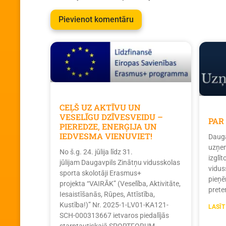
CEĻŠ UZ AKTĪVU UN
VESELĪGU DZĪVESVEIDU –
PAR
PIEREDZE, ENERĢIJA UN
IEDVESMA VIENUVIET!
Dauga
uzņem
No š.g. 24. jūlija līdz 31.
izglī
jūlijam Daugavpils Zinātņu vidusskolas
vidus
sporta skolotāji Erasmus+
pieņē
projekta “VAIRĀK” (Veselība, Aktivitāte,
prete
Iesaistīšanās, Rūpes, Attīstība,
Kustība!)” Nr. 2025-1-LV01-KA121-
LASĪT
SCH-000313667 ietvaros piedalījās
starptautiskajā SPORTFORUM