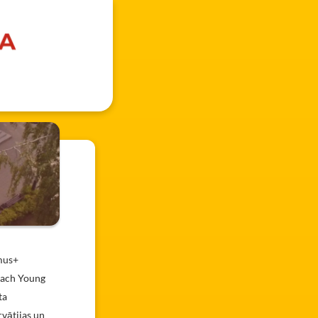
smus+
Each Young
ta
rvātijas un