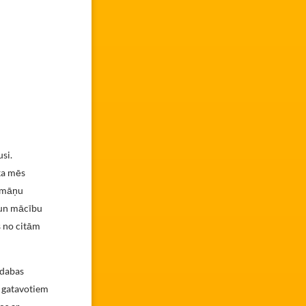
si.
 ka mēs
rumāņu
u un mācību
s no citām
 dabas
s gatavotiem