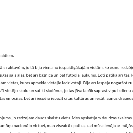
paidiem.
sāls raktuvēm, jo tā bija viena no iespaidīgākajām vietām, ko esmu redzēju
īgas sāls alas, bet arī baznīca un pat futbola laukums. Ļoti patika arī tas,
inām vietas, kuras apmeklē vietējie iedzīvotāji. Bija arī iespēja nogaršot 
īt vietējo skolu un satikt skolēnus, jo tas ļāva labāk saprast viņu ikdien
tas emocijas, bet arī iespēju iepazīt citas kultūras un iegūt jaunus draugu
ojums, jo redzējām daudz skaistu vietu. Mēs apskatījām daudzas skaistas
 rumāņu nacionālo virtuvi, man visvairāk patika, kad mūs cienāja ar mājā