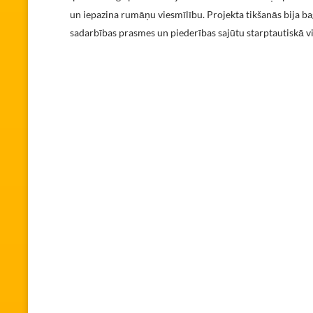
un iepazina rumāņu viesmīlību. Projekta tikšanās bija b
sadarbības prasmes un piederības sajūtu starptautiskā v