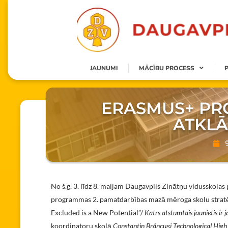
JAUNUMI
MĀCĪBU PROCESS
ERASMUS+ PRO
ATKL
No š.g. 3. līdz 8. maijam Daugavpils Zinātņu vidusskolas 
programmas 2. pamatdarbības mazā mēroga skolu stra
Excluded is a New Potential”/
Katrs atstumtais jaunietis ir 
koordinatoru skolā
Constantin Brâncuși Technological High