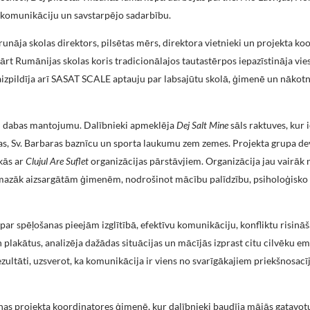
u, komunikāciju un savstarpējo sadarbību.
unāja skolas direktors, pilsētas mērs, direktora vietnieki un projekta ko
kārt Rumānijas skolas koris tradicionālajos tautastērpos iepazīstināja vie
aizpildīja arī SASAT SCALE aptauju par labsajūtu skolā, ģimenē un nākot
un dabas mantojumu. Dalībnieki apmeklēja
Dej Salt Mine
sāls raktuves, kur 
jas, Sv. Barbaras baznīcu un sporta laukumu zem zemes. Projekta grupa de
ikās ar
Clujul Are Suflet
organizācijas pārstāvjiem. Organizācija jau vairāk
 mazāk aizsargātām ģimenēm, nodrošinot mācību palīdzību, psiholoģisko 
ar spēļošanas pieejām izglītībā, efektīvu komunikāciju, konfliktu risinā
n plakātus, analizēja dažādas situācijas un mācījās izprast citu cilvēku e
zultāti, uzsverot, ka komunikācija ir viens no svarīgākajiem priekšnosa
enas projekta koordinatores ģimenē, kur dalībnieki baudīja mājās gatavot