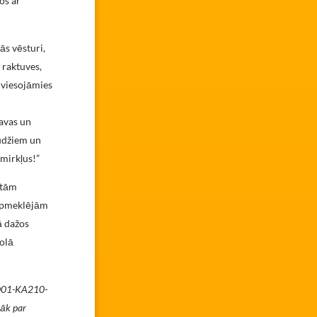
os ar
ās vēsturi,
 raktuves,
ī viesojāmies
navas un
audžiem un
 mirkļus!”
itām
s apmeklējām
ā dažos
kolā
RO01-KA210-
rāk par