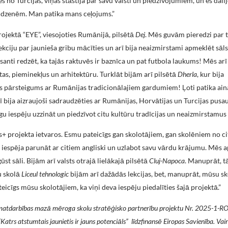
nes no Turcijas, viņas stāstīja par savu valsti un piedzīvojumiem, un es dalīj
udzenēm. Man patika mans ceļojums.”
ojektā “EYE”, viesojoties Rumānijā, pilsētā
Dej
. Mēs guvām pieredzi par t
lekciju par jaunieša gribu mācīties un arī bija neaizmirstami apmeklēt sāls
eresanti redzēt, ka tajās raktuvēs ir baznīca un pat futbola laukums! Mēs ar
as, pieminekļus un arhitektūru. Turklāt bijām arī pilsētā
Dherla
, kur bija
nīgs pārsteigums ar Rumānijas tradicionālajiem gardumiem! Ļoti patika ai
rī bija aizraujoši sadraudzēties ar Rumānijas, Horvātijas un Turcijas pus
gu iespēju uzzināt un piedzīvot citu kultūru tradīcijas un neaizmirstamus
 projekta ietvaros. Esmu pateicīgs gan skolotājiem, gan skolēniem no c
aba iespēja parunāt ar citiem angliski un uzlabot savu vārdu krājumu. Mē
st sāli. Bijām arī valsts otrajā lielākajā pilsētā
Cluj-Napoca
. Manuprāt, t
u skolā
Liceul tehnologic
bijām arī dažādās lekcijas, bet, manuprāt, mūsu s
eicīgs mūsu skolotājiem, ka viņi deva iespēju piedalīties šajā projektā.”
matdarbības mazā mēroga skolu stratēģisko partnerību projektu Nr. 2025-1-
rs atstumtais jaunietis ir jauns potenciāls” līdzfinansē Eiropas Savienība. Vai