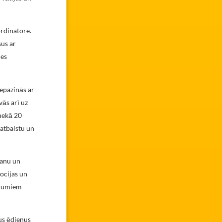
ordinatore.
sus ar
nes
iepazinās ar
vās arī uz
 nekā 20
atbalstu un
šanu un
mocijas un
cījumiem
us ēdienus