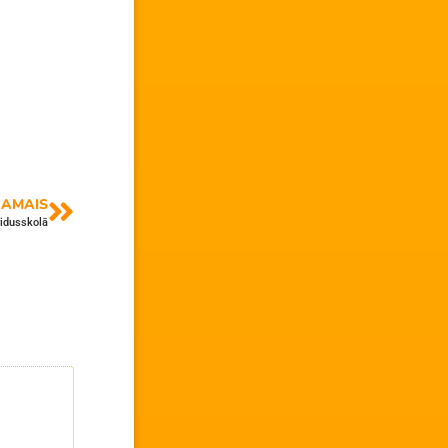
AMAIS
vidusskolā