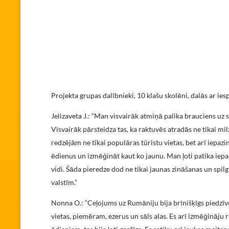
Projekta grupas dalībnieki, 10 klašu skolēni, dalās ar ies
Jelizaveta J.: “Man visvairāk atmiņā palika brauciens uz 
Visvairāk pārsteidza tas, ka raktuvēs atradās ne tikai milz
redzējām ne tikai populāras tūristu vietas, bet arī iepaz
ēdienus un izmēģināt kaut ko jaunu. Man ļoti patika iepaz
vidi. Šāda pieredze dod ne tikai jaunas zināšanas un spilg
valstīm.”
Nonna O.: “Ceļojums uz Rumāniju bija brīnišķīgs piedzīv
vietas, piemēram, ezerus un sāls alas. Es arī izmēģināju