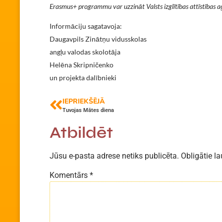
Erasmus+ programmu var uzzināt Valsts izglītības attīstības
Informāciju sagatavoja:
Daugavpils Zinātņu vidusskolas
angļu valodas skolotāja
Helēna Skripničenko
un projekta dalībnieki
IEPRIEKŠĒJĀ
Tuvojas Mātes diena
Atbildēt
Jūsu e-pasta adrese netiks publicēta.
Obligātie la
Komentārs
*