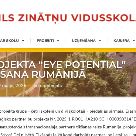
PAR SKOLU
PROJEKTI
UZŅEMŠANA
KARJERA
JEKTA “EYE POTENTIAL”
ĀŠANA RUMĀNIJĀ
9 maijs, 2026
no comments
projekta grupa – četri skolēni un divi skolotāji – piedalījās pirmajā Era
tēģisko partnerību projekta Nr. 2025-1-RO01-KA210-SCH-000350314 “
jauns potenciāls
transnacionālajā partneru tikšanās reizē Rumānijā, projek
 School
, Dej pilsētā. Tikšanās laikā kopā darbojās partneri no Latvijas, Ho