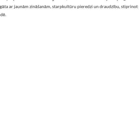
agāta ar jaunām zināšanām, starpkultūru pieredzi un draudzību, stiprinot
idē.