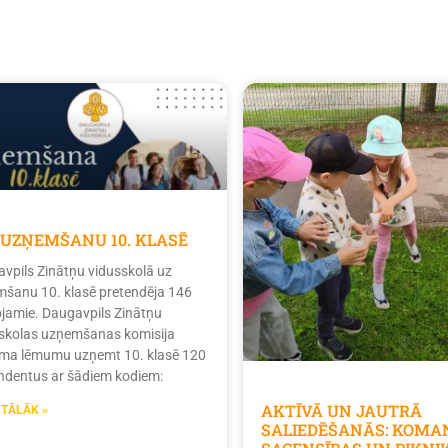
 UZŅEMŠANU 10. KLASĒ
vpils Zinātņu vidusskolā uz
šanu 10. klasē pretendēja 146
tojamie. Daugavpils Zinātņu
skolas uzņemšanas komisija
ma lēmumu uzņemt 10. klasē 120
ndentus ar šādiem kodiem:
AKTĪVĀ UN JAUTRĀ
 TĀLĀK »
SALIEDĒŠANĀS: KOMA