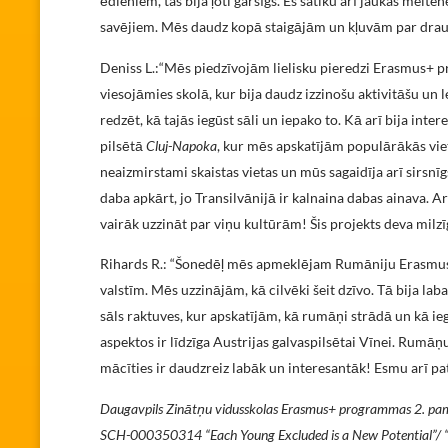
ēdieniem, tas bija ļoti garšīgs. Es satiku arī jaukas meite
savējiem. Mēs daudz kopā staigājām un kļuvām par dra
Deniss L.:“Mēs piedzīvojām lielisku pieredzi Erasmus+ pr
viesojāmies skolā, kur bija daudz izzinošu aktivitāšu un 
redzēt, kā tajās iegūst sāli un iepako to. Kā arī bija int
pilsētā
Cluj-Napoka
, kur mēs apskatījām populārākās viet
neaizmirstami skaistas vietas un mūs sagaidīja arī sirs
daba apkārt, jo Transilvānijā ir kalnaina dabas ainava. A
vairāk uzzināt par viņu kultūrām! Šis projekts deva milzī
Rihards R.: “Šonedēļ mēs apmeklējam Rumāniju Erasmus+
valstīm. Mēs uzzinājām, kā cilvēki šeit dzīvo. Tā bija l
sāls raktuves, kur apskatījām, kā rumāņi strādā un kā iegū
aspektos ir līdzīga Austrijas galvaspilsētai Vīnei. Rumāņ
mācīties ir daudzreiz labāk un interesantāk! Esmu arī pat
Daugavpils Zinātņu vidusskolas Erasmus+ programmas 2. pa
SCH-000350314 “Each Young Excluded is a New Potential”/ “Kat