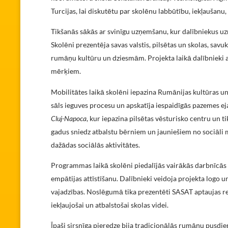
Turcijas, lai diskutētu par skolēnu labbūtību, iekļaušan
Tikšanās sākās ar svinīgu uzņemšanu, kur dalībniekus uzr
Skolēni prezentēja savas valstis, pilsētas un skolas, savu
rumāņu kultūru un dziesmām. Projekta laikā dalībnieki 
mērķiem.
Mobilitātes laikā skolēni iepazina Rumānijas kultūras 
sāls ieguves procesu un apskatīja iespaidīgās pazemes e
Cluj-Napoca
, kur iepazina pilsētas vēsturisko centru un t
gadus sniedz atbalstu bērniem un jauniešiem no sociāli
dažādas sociālās aktivitātes.
Programmas laikā skolēni piedalījās vairākās darbnīcās p
empātijas attīstīšanu. Dalībnieki veidoja projekta logo u
vajadzības. Noslēgumā tika prezentēti SASAT aptaujas re
iekļaujošai un atbalstošai skolas videi.
Īpaši sirsnīga pieredze bija tradicionālās rumāņu pusdi