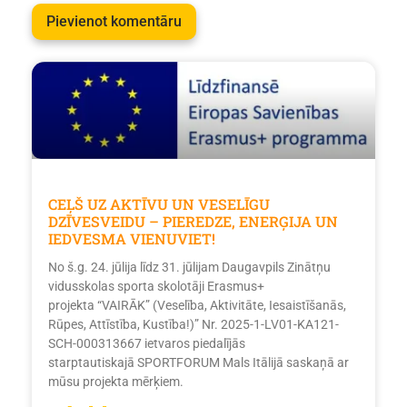
CEĻŠ UZ AKTĪVU UN VESELĪGU
DZĪVESVEIDU – PIEREDZE, ENERĢIJA UN
IEDVESMA VIENUVIET!
No š.g. 24. jūlija līdz 31. jūlijam Daugavpils Zinātņu
vidusskolas sporta skolotāji Erasmus+
projekta “VAIRĀK” (Veselība, Aktivitāte, Iesaistīšanās,
Rūpes, Attīstība, Kustība!)” Nr. 2025-1-LV01-KA121-
SCH-000313667 ietvaros piedalījās
starptautiskajā SPORTFORUM Mals Itālijā saskaņā ar
mūsu projekta mērķiem.