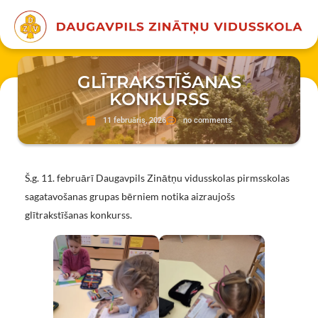
GLĪTRAKSTĪŠANAS
KONKURSS
11 februāris, 2026
no comments
Š.g. 11. februārī Daugavpils Zinātņu vidusskolas pirmsskolas
sagatavošanas grupas bērniem notika aizraujošs
glītrakstīšanas konkurss.