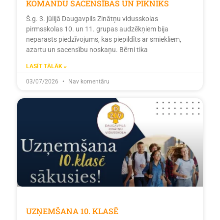
KOMANDU SACENSĪBAS UN PIKNIKS
Š.g. 3. jūlijā Daugavpils Zinātņu vidusskolas
pirmsskolas 10. un 11. grupas audzēkņiem bija
neparasts piedzīvojums, kas piepildīts ar smiekliem,
azartu un sacensību noskaņu. Bērni tika
LASĪT TĀLĀK »
03/07/2026
Nav komentāru
UZŅEMŠANA 10. KLASĒ