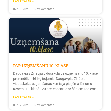
LASĪT TĀLĀK »
02/08/2026
Nav komentāru
PAR UZŅEMŠANU 10. KLASĒ
Daugavpils Zinātņu vidusskolā uz uzņemšanu 10. klasē
pretendēja 146 izglītojamie. Daugavpils Zinātņu
vidusskolas uzņemšanas komisija pieņēma lēmumu
uzņemt 10. klasē 120 pretendentus ar šādiem kodiem:
LASĪT TĀLĀK »
09/07/2026
Nav komentāru