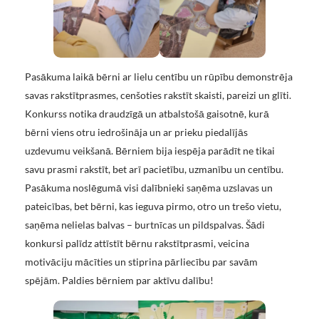
Pasākuma laikā bērni ar lielu centību un rūpību demonstrēja
savas rakstītprasmes, cenšoties rakstīt skaisti, pareizi un glīti.
Konkurss notika draudzīgā un atbalstošā gaisotnē, kurā
bērni viens otru iedrošināja un ar prieku piedalījās
uzdevumu veikšanā. Bērniem bija iespēja parādīt ne tikai
savu prasmi rakstīt, bet arī pacietību, uzmanību un centību.
Pasākuma noslēgumā visi dalībnieki saņēma uzslavas un
pateicības, bet bērni, kas ieguva pirmo, otro un trešo vietu,
saņēma nelielas balvas – burtnīcas un pildspalvas. Šādi
konkursi palīdz attīstīt bērnu rakstītprasmi, veicina
motivāciju mācīties un stiprina pārliecību par savām
spējām. Paldies bērniem par aktīvu dalību!