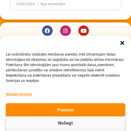
15/06/2026
Nav komentāru
KUR MĒS ESAM
Lai nodrošinātu vislabāko lietošanas pieredzi, mēs izmantojam tādas
Daugavpils Zinātņu vidusskola
tehnoloģijas kā sīkdatnes, lai saglabātu un/vai piekļūtu ierīces informācijai.
Raiņa iela 30, Daugavpils, LV-5401
Piekrišana šīm tehnoloģijām ļaus mums apstrādāt datus, piemēram,
Reģ. Nr. 2713903513 (IZM)
pārlūkošanas uzvedību vai unikālos identifikatorus šajā vietnē.
Nepiekrišana vai piekrišanas atsaukšana var negatīvi ietekmēt noteiktas
Daugavpils valstspilsētas pašvaldība 90000077325
funkcijas un iespējas.
KONTAKTI
Manage services
e-pasts: dzv@daugavpils.edu.lv
Pieņemt
tālr. Direktors: 65423030,
Lietvedis: 65421923
Noliegt