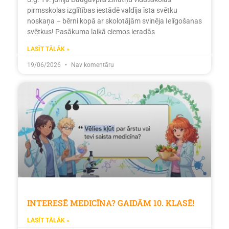
pirmsskolas izglītības iestādē valdīja īsta svētku
noskaņa – bērni kopā ar skolotājām svinēja Ielīgošanas
svētkus! Pasākuma laikā ciemos ieradās
LASĪT TĀLĀK »
19/06/2026
Nav komentāru
INTERESĒ MEDICĪNA? GAIDĀM 10. KLASĒ!
LASĪT TĀLĀK »