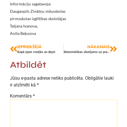
Informāciju sagatavoja:
Daugavpils Zinātņu vidusskolas
pirmsskolas izglītības skolotājas
Tatjana Ivanova,
Anita Beļusova
IEPRIEKŠĒJĀ
NĀKAMAIS
Kopā ejam rotaļās un dejot
Matemātikas skatījums uz praktisko nodarbību nozīmi
Atbildēt
Jūsu e-pasta adrese netiks publicēta.
Obligātie lauki
ir atzīmēti kā
*
Komentārs
*