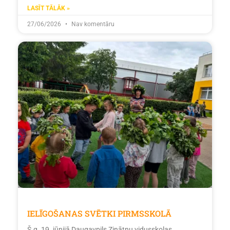
LASĪT TĀLĀK »
27/06/2026
Nav komentāru
IELĪGOŠANAS SVĒTKI PIRMSSKOLĀ
Š.g. 19. jūnijā Daugavpils Zinātņu vidusskolas