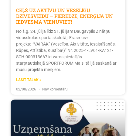
CEĻŠ UZ AKTĪVU UN VESELĪGU
DZĪVESVEIDU – PIEREDZE, ENERĢIJA UN
IEDVESMA VIENUVIET!
No š.g. 24. jūlija līdz 31. jūlijam Daugavpils Zinātņu
vidusskolas sporta skolotāji Erasmus+
projekta “VAIRĀK” (Veselība, Aktivitāte, Iesaistīšanās,
Rūpes, Attīstība, Kustība!)” Nr. 2025-1-LV01-KA121-
SCH-000313667 ietvaros piedalījās
starptautiskajā SPORTFORUM Mals Itālijā saskaņā ar
mūsu projekta mērķiem.
LASĪT TĀLĀK »
02/08/2026
Nav komentāru