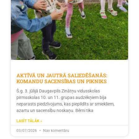
AKTĪVĀ UN JAUTRĀ SALIEDĒŠANĀS:
KOMANDU SACENSĪBAS UN PIKNIKS
Š.g. 3. jūlijā Daugavpils Zinātņu vidusskolas
pirmsskolas 10. un 11. grupas audzēkņiem bija
neparasts piedzīvojums, kas piepildīts ar smiekliem,
azartu un sacensību noskaņu. Bērni tika
LASĪT TĀLĀK »
03/07/2026
Nav komentāru