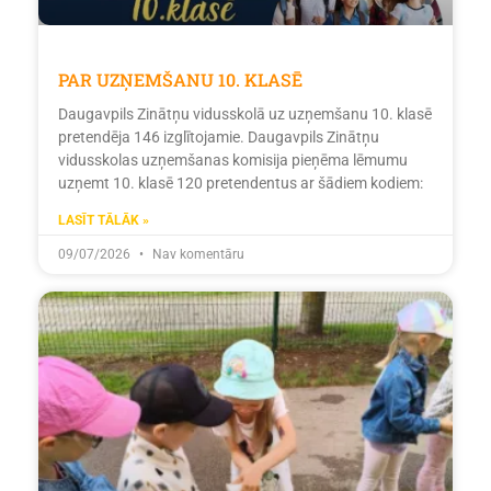
PAR UZŅEMŠANU 10. KLASĒ
Daugavpils Zinātņu vidusskolā uz uzņemšanu 10. klasē
pretendēja 146 izglītojamie. Daugavpils Zinātņu
vidusskolas uzņemšanas komisija pieņēma lēmumu
uzņemt 10. klasē 120 pretendentus ar šādiem kodiem:
LASĪT TĀLĀK »
09/07/2026
Nav komentāru