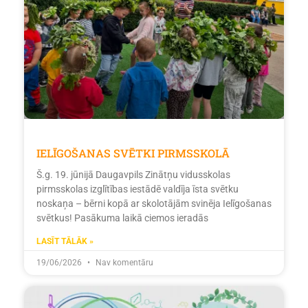
IELĪGOŠANAS SVĒTKI PIRMSSKOLĀ
Š.g. 19. jūnijā Daugavpils Zinātņu vidusskolas
pirmsskolas izglītības iestādē valdīja īsta svētku
noskaņa – bērni kopā ar skolotājām svinēja Ielīgošanas
svētkus! Pasākuma laikā ciemos ieradās
LASĪT TĀLĀK »
19/06/2026
Nav komentāru