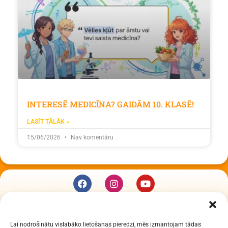
INTERESĒ MEDICĪNA? GAIDĀM 10. KLASĒ!
LASĪT TĀLĀK »
15/06/2026
Nav komentāru
KUR MĒS ESAM
Lai nodrošinātu vislabāko lietošanas pieredzi, mēs izmantojam tādas