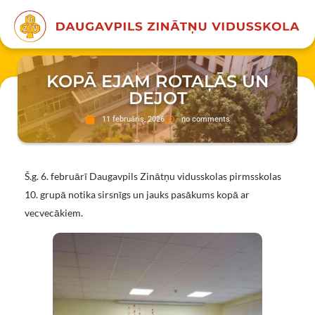
KOPĀ EJAM ROTAĻĀS UN
DEJOT
11 februāris, 2026
no comments
Š.g. 6. februārī Daugavpils Zinātņu vidusskolas pirmsskolas
10. grupā notika sirsnīgs un jauks pasākums kopā ar
vecvecākiem.