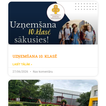
UZŅEMŠANA 10. KLASĒ
LASĪT TĀLĀK »
27/06/2026
Nav komentāru