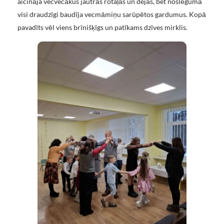
aicināja vecvecākus jautrās rotaļās un dejās, bet noslēgumā
visi draudzīgi baudīja vecmāmiņu sarūpētos gardumus. Kopā
pavadīts vēl viens brīnišķīgs un patīkams dzīves mirklis.