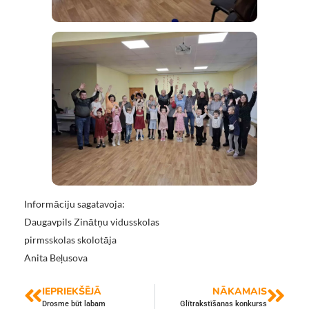
Informāciju sagatavoja:
Daugavpils Zinātņu vidusskolas
pirmsskolas skolotāja
Anita Beļusova
IEPRIEKŠĒJĀ
NĀKAMAIS
Drosme būt labam
Glītrakstīšanas konkurss