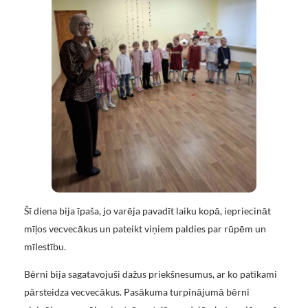
Šī diena bija īpaša, jo varēja pavadīt laiku kopā, iepriecināt
mīļos vecvecākus un pateikt viņiem paldies par rūpēm un
mīlestību.
Bērni bija sagatavojuši dažus priekšnesumus, ar ko patīkami
pārsteidza vecvecākus. Pasākuma turpinājumā bērni