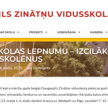
PAR SKOLU
PROJEKTI
UZŅEMŠANA
KARJERA
OLAS LEPNUMU – IZCILĀ
SKOLĒNUS
6 maijs, 2025
no comments
li katra mācību gada beigās Daugavpils Zinātņu vidusskola pateicas gud
em, olimpiāžu, konkursu un sacensību uzvarētājiem. Kā īpaša balva oli
 23. maijā 1.-6. klašu skolēni brauca uz Jēkabpili un Rīgu, savukārt 7.-12.