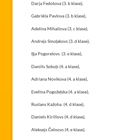
Darja Fedotova (3. b klase),
Gabriēla Pavlova (3. b klase),
Adelina Mihailova (3. c klase),
Andrejs Smoļakovs (3. d klase),
Iļja Pogorelovs (3. e klase),
Daniils Soboļs (4. a klase),
Adriana Novikova (4. a klase),
Evelīna Pogožeļska (4. a klase),
Ruslans Kažoha (4. d klase),
Daniels Kirillovs (4. d klase),
Aleksejs Čelnovs (4. e klase),