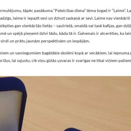
ormulējumu, tāpēc pasākuma “Pateicības diena” tēma šogad ir “Laime’’. La
adzīgs, laime ir iepazīt sevi un dzīvot saskaņā ar sevi. Laime nav vienkārš
lēpties gan vienkāršās lietās – saulrietā, smaidā vai tasē kafijas, gan dziļ
mē un spējā pieņemt dzīvi tādu, kāda tā ir. Galvenais ir atcerēties, ka lai
avu sirdi un prātu jaunām perspektīvām un iespējām.
umiem un sasniegumiem bagātākie skolēni kopā ar vecākiem, lai lepnuma 
us, lai sajustu, cik viņu gūtās uzvaras ir svarīgas ne tikai viņiem pašiem,