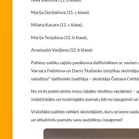
Marija Gorbačova (11. c klase),
Milana Kacare (11. c klase),
Marija Tevjašova (12. b klase),
Anastasija Vasiļjeva (12. b klase).
Patiesu svētku sajūtu pasākuma dalībniekiem ar saviem
Varvara Fedotova un Dario Tkačenko (mūzikas skolotāja
valodiņa!” dalībnieki (vadītāja – skolotāja Česlava Celit
No sirds pateicamies mūsu labāko skolēnu vecākiem – ap
visbūtiskāko un nozīmīgāko pamatu bērnu izaugsmei un a
Vislielāko paldies veltām skolotājiem, kuru prasme saska
un atbalstošu pamatu savu audzēkņu izaugsmei!