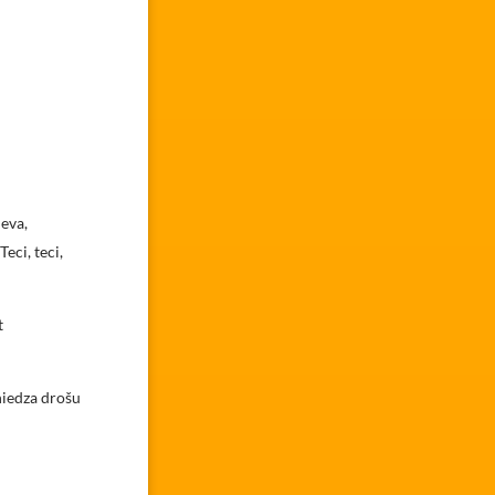
eva,
eci, teci,
t
niedza drošu