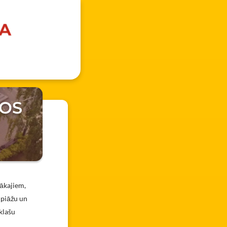
KOS
rākajiem,
mpiāžu un
 klašu