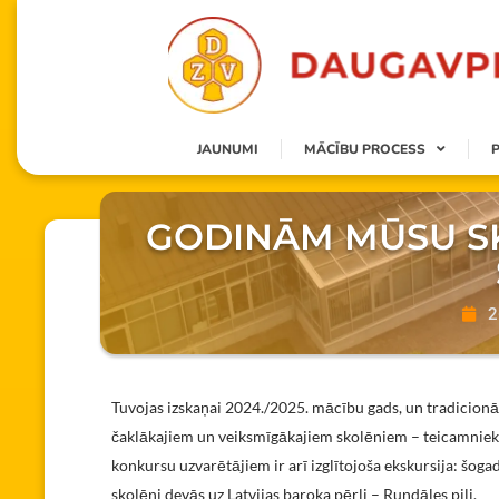
JAUNUMI
MĀCĪBU PROCESS
GODINĀM MŪSU SK
2
Tuvojas izskaņai 2024./2025. mācību gads, un tradicionā
čaklākajiem un veiksmīgākajiem skolēniem – teicamnieki
konkursu uzvarētājiem ir arī izglītojoša ekskursija: šogad
skolēni devās uz Latvijas baroka pērli – Rundāles pili.