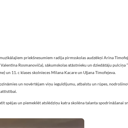
 muzikālajiem priekšnesumiem radīja pirmsskolas audzēkņi Arina Timofej
 Valentīna Rosmanoviča), sākumskolas
s
tāstnieku un dziedātāju pulciņa “T
āne) un 11. c klases skolnieces Milana Kacare un Uļjana Timofejeva.
zināmies un novērtējam viņu ieguldījumu, atbalstu un rūpes, nodrošino
ttīstībai.
tīt spējas un piemeklēt atslēdziņu katra skolēna talanta spodrināšanai s