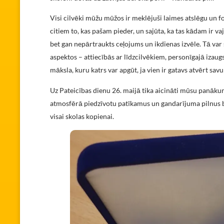
Visi cilvēki mūžu mūžos ir meklējuši laimes atslēgu un f
citiem to, kas pašam pieder, un sajūta, ka tas kādam ir vaj
bet gan nepārtraukts ceļojums un ikdienas izvēle. Tā var s
aspektos – attiecībās ar līdzcilvēkiem, personīgajā izaugs
māksla, kuru katrs var apgūt, ja vien ir gatavs atvērt s
Uz Pateicības dienu 26. maijā tika aicināti mūsu panāk
atmosfērā piedzīvotu patīkamus un gandarījuma pilnus brīž
visai skolas kopienai.