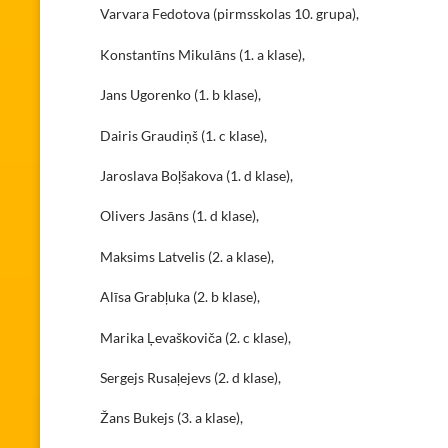
Varvara Fedotova (pirmsskolas 10. grupa),
Konstantīns Mikulāns (1. a klase),
Jans Ugorenko (1. b klase),
Dairis Graudiņš (1. c klase),
Jaroslava Boļšakova (1. d klase),
Olivers Jasāns (1. d klase),
Maksims Latvelis (2. a klase),
Alīsa Grabļuka (2. b klase),
Marika Ļevaškoviča (2. c klase),
Sergejs Rusaļejevs (2. d klase),
Žans Bukejs (3. a klase),