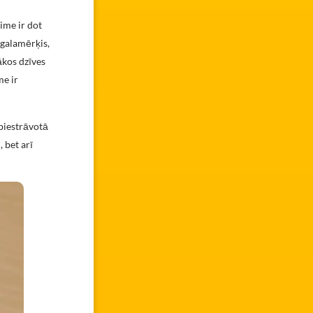
ime ir dot
i galamērķis,
ākos dzīves
me ir
piestrāvotā
 bet arī