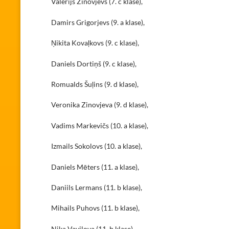
Valerijs Zinovjevs (7. c klase),
Damirs Grigorjevs (9. a klase),
Ņikita Kovaļkovs (9. c klase),
Daniels Dortiņš (9. c klase),
Romualds Šuļins (9. d klase),
Veronika Zinovjeva (9. d klase),
Vadims Markevičs (10. a klase),
Izmails Sokolovs (10. a klase),
Daniels Mēters (11. a klase),
Daniils Lermans (11. b klase),
Mihails Puhovs (11. b klase),
Nika Vavilova (11. b klase),