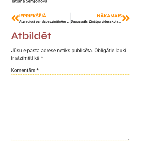
Tatjana Semjonova
IEPRIEKŠĒJĀ
NĀKAMAIS
Aizraujoši par dabaszinātnēm un tehnoloģijām
Daugavpils Zinātņu vidusskolas pašpārvalde triumfē “Prāta cīņās”
Atbildēt
Jūsu e-pasta adrese netiks publicēta.
Obligātie lauki
ir atzīmēti kā
*
Komentārs
*