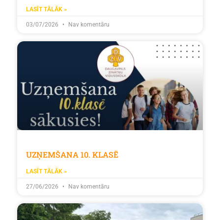
LASĪT TĀLĀK »
03/07/2026
Nav komentāru
UZŅEMŠANA 10. KLASĒ
LASĪT TĀLĀK »
27/06/2026
Nav komentāru