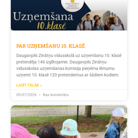
PAR UZŅEMŠANU 10. KLASĒ
Daugavpils Zinātņu vidusskolā uz uzņemšanu 10. klasē
pretendēja 146 izglītojamie. Daugavpils Zinātņu
vidusskolas uzņemšanas komisija pieņēma lēmumu
uzņemt 10. klasē 120 pretendentus ar šādiem kodiem:
LASĪT TĀLĀK »
09/07/2026
Nav komentāru