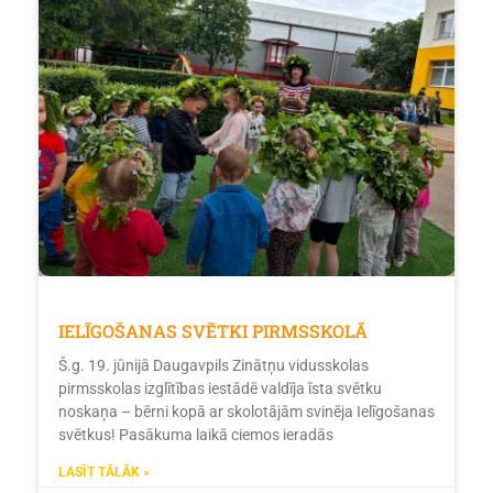
IELĪGOŠANAS SVĒTKI PIRMSSKOLĀ
Š.g. 19. jūnijā Daugavpils Zinātņu vidusskolas
pirmsskolas izglītības iestādē valdīja īsta svētku
noskaņa – bērni kopā ar skolotājām svinēja Ielīgošanas
svētkus! Pasākuma laikā ciemos ieradās
LASĪT TĀLĀK »