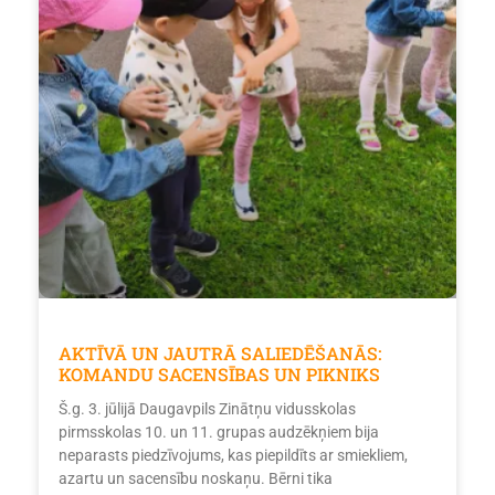
AKTĪVĀ UN JAUTRĀ SALIEDĒŠANĀS:
KOMANDU SACENSĪBAS UN PIKNIKS
Š.g. 3. jūlijā Daugavpils Zinātņu vidusskolas
pirmsskolas 10. un 11. grupas audzēkņiem bija
neparasts piedzīvojums, kas piepildīts ar smiekliem,
azartu un sacensību noskaņu. Bērni tika