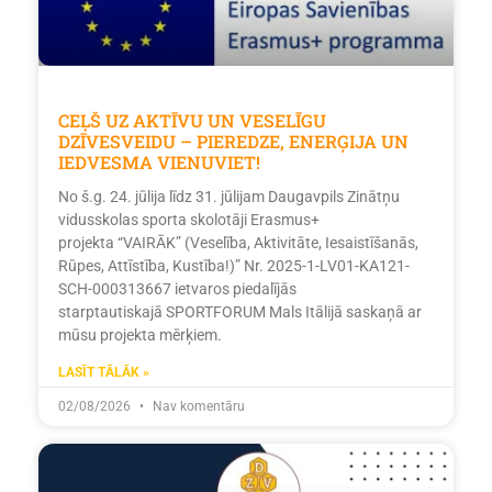
CEĻŠ UZ AKTĪVU UN VESELĪGU
DZĪVESVEIDU – PIEREDZE, ENERĢIJA UN
IEDVESMA VIENUVIET!
No š.g. 24. jūlija līdz 31. jūlijam Daugavpils Zinātņu
vidusskolas sporta skolotāji Erasmus+
projekta “VAIRĀK” (Veselība, Aktivitāte, Iesaistīšanās,
Rūpes, Attīstība, Kustība!)” Nr. 2025-1-LV01-KA121-
SCH-000313667 ietvaros piedalījās
starptautiskajā SPORTFORUM Mals Itālijā saskaņā ar
mūsu projekta mērķiem.
LASĪT TĀLĀK »
02/08/2026
Nav komentāru