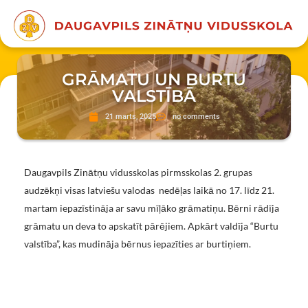
GRĀMATU UN BURTU
VALSTĪBĀ
21 marts, 2025
no comments
Daugavpils Zinātņu vidusskolas pirmsskolas 2. grupas
audzēkņi visas latviešu valodas nedēļas laikā no 17. līdz 21.
martam iepazīstināja ar savu mīļāko grāmatiņu. Bērni rādīja
grāmatu un deva to apskatīt pārējiem. Apkārt valdīja “Burtu
valstība”, kas mudināja bērnus iepazīties ar burtiņiem.