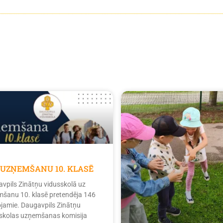
 UZŅEMŠANU 10. KLASĒ
vpils Zinātņu vidusskolā uz
šanu 10. klasē pretendēja 146
tojamie. Daugavpils Zinātņu
skolas uzņemšanas komisija