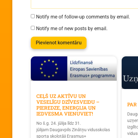
Notify me of follow-up comments by email.
Notify me of new posts by email.
CEĻŠ UZ AKTĪVU UN
VESELĪGU DZĪVESVEIDU –
PAR
PIEREDZE, ENERĢIJA UN
IEDVESMA VIENUVIET!
Dauga
uzņem
No š.g. 24. jūlija līdz 31.
izglī
jūlijam Daugavpils Zinātņu vidusskolas
vidus
sporta skolotāji Erasmus+