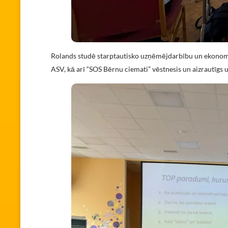
Rolands studē starptautisko uzņēmējdarbību un ekonomi
ASV, kā arī “SOS Bērnu ciemati” vēstnesis un aizrautīgs 