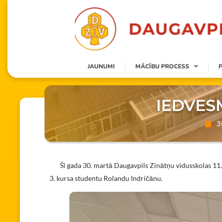
JAUNUMI
MĀCĪBU PROCESS
IEDVES
3
Šī gada 30. martā Daugavpils Zinātņu vidusskolas 11. c u
3. kursa studentu Rolandu Indričānu.