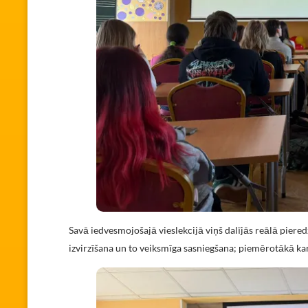
Savā iedvesmojošajā vieslekcijā viņš dalījās reālā pi
izvirzīšana un to veiksmīga sasniegšana; piemērotākā karj