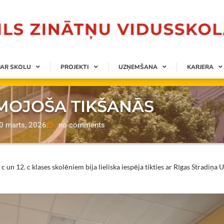
PAR SKOLU
PROJEKTI
UZŅEMŠANA
KARJERA
MOJOŠA TIKŠANĀS
0 marts, 2026
no comments
n 12. c klases skolēniem bija lieliska iespēja tikties ar Rīgas Stradiņa U