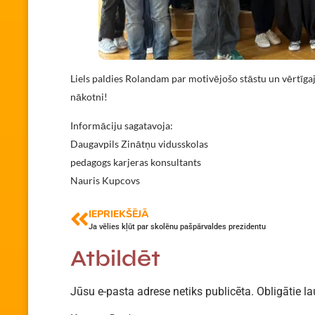
Liels paldies Rolandam par motivējošo stāstu un vērtīg
nākotni!
Informāciju sagatavoja:
Daugavpils Zinātņu vidusskolas
pedagogs karjeras konsultants
Nauris Kupcovs
IEPRIEKŠĒJĀ
Ja vēlies kļūt par skolēnu pašpārvaldes prezidentu
Atbildēt
Jūsu e-pasta adrese netiks publicēta.
Obligātie la