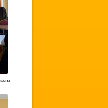
: mērķu