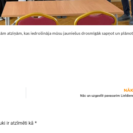
ajām atziņām, kas iedrošināja mūsu jauniešus drosmīgāk sapņot un plānot
NĀK
Nāc un uzgavilē pavasarim Lieldienu
uki ir atzīmēti kā
*