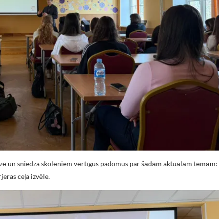
eredzē un sniedza skolēniem vērtīgus padomus par šādām aktuālām tēmām
eras ceļa izvēle.