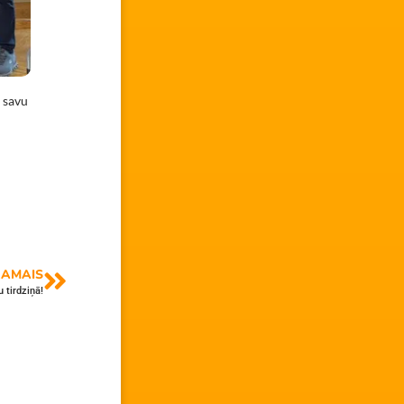
 savu
AMAIS
 tirdziņā!