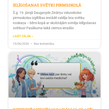
IELĪGOŠANAS SVĒTKI PIRMSSKOLĀ
Š.g. 19. jūnijā Daugavpils Zinātņu vidusskolas
pirmsskolas izglītības iestādē valdīja īsta svētku
noskaņa – bērni kopā ar skolotājām svinēja Ielīgošanas
svētkus! Pasākuma laikā ciemos ieradās
LASĪT TĀLĀK »
19/06/2026
Nav komentāru