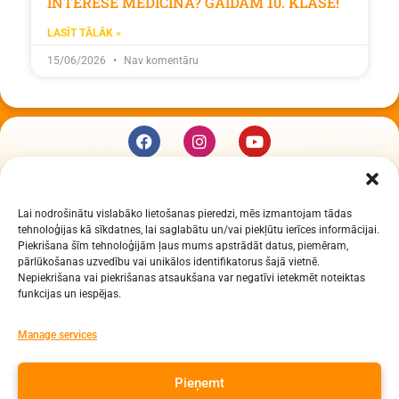
INTERESĒ MEDICĪNA? GAIDĀM 10. KLASĒ!
LASĪT TĀLĀK »
15/06/2026
Nav komentāru
KUR MĒS ESAM
Lai nodrošinātu vislabāko lietošanas pieredzi, mēs izmantojam tādas
Daugavpils Zinātņu vidusskola
tehnoloģijas kā sīkdatnes, lai saglabātu un/vai piekļūtu ierīces informācijai.
Raiņa iela 30, Daugavpils, LV-5401
Piekrišana šīm tehnoloģijām ļaus mums apstrādāt datus, piemēram,
Reģ. Nr. 2713903513 (IZM)
pārlūkošanas uzvedību vai unikālos identifikatorus šajā vietnē.
Nepiekrišana vai piekrišanas atsaukšana var negatīvi ietekmēt noteiktas
Daugavpils valstspilsētas pašvaldība 90000077325
funkcijas un iespējas.
KONTAKTI
Manage services
e-pasts: dzv@daugavpils.edu.lv
Pieņemt
tālr. Direktors: 65423030,