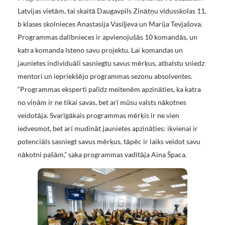
Latvijas vietām, tai skaitā Daugavpils Zinātņu vidusskolas 11.
b klases skolnieces Anastasija Vasiļjeva un Marija Tevjašova.
Programmas dalībnieces ir apvienojušās 10 komandās, un
katra komanda īsteno savu projektu. Lai komandas un
jaunietes individuāli sasniegtu savus mērķus, atbalstu sniedz
mentori un iepriekšējo programmas sezonu absolventes.
“Programmas eksperti palīdz meitenēm apzināties, ka katra
no viņām ir ne tikai savas, bet arī mūsu valsts nākotnes
veidotāja. Svarīgākais programmas mērķis ir ne vien
iedvesmot, bet arī mudināt jaunietes apzināties: ikvienai ir
potenciāls sasniegt savus mērķus, tāpēc ir laiks veidot savu
nākotni pašām,” saka programmas vadītāja Aina Špaca.