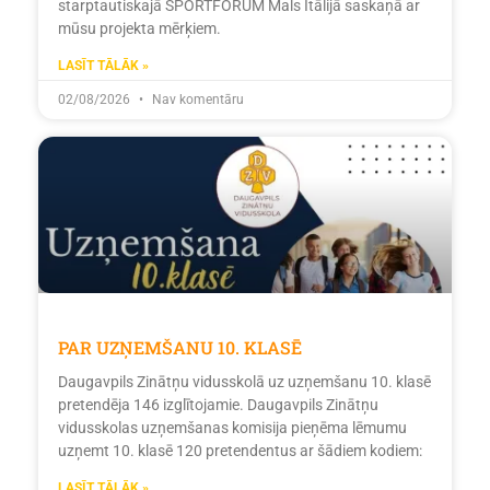
starptautiskajā SPORTFORUM Mals Itālijā saskaņā ar
mūsu projekta mērķiem.
LASĪT TĀLĀK »
02/08/2026
Nav komentāru
PAR UZŅEMŠANU 10. KLASĒ
Daugavpils Zinātņu vidusskolā uz uzņemšanu 10. klasē
pretendēja 146 izglītojamie. Daugavpils Zinātņu
vidusskolas uzņemšanas komisija pieņēma lēmumu
uzņemt 10. klasē 120 pretendentus ar šādiem kodiem:
LASĪT TĀLĀK »