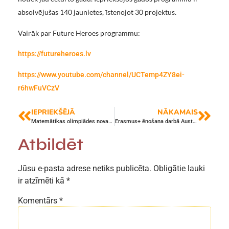
absolvējušas 140 jaunietes, īstenojot 30 projektus.
Vairāk par Future Heroes programmu:
https://futureheroes.lv
https://www.youtube.com/channel/UCTemp4ZY8ei-
r6hwFuVCzV
IEPRIEKŠĒJĀ
NĀKAMAIS
Matemātikas olimpiādes novada posma rezultāti
Erasmus+ ēnošana darbā Austrijā: svešvalodas kompetence un emocionāla labbūtība skolā
Atbildēt
Jūsu e-pasta adrese netiks publicēta.
Obligātie lauki
ir atzīmēti kā
*
Komentārs
*