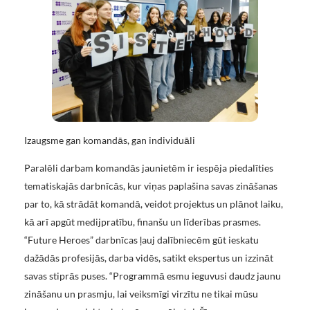
Izaugsme gan komandās, gan individuāli
Paralēli darbam komandās jaunietēm ir iespēja piedalīties
tematiskajās darbnīcās, kur viņas paplašina savas zināšanas
par to, kā strādāt komandā, veidot projektus un plānot laiku,
kā arī apgūt medijpratību, finanšu un līderības prasmes.
“Future Heroes” darbnīcas ļauj dalībniecēm gūt ieskatu
dažādās profesijās, darba vidēs, satikt ekspertus un izzināt
savas stiprās puses. “Programmā esmu ieguvusi daudz jaunu
zināšanu un prasmju, lai veiksmīgi virzītu ne tikai mūsu