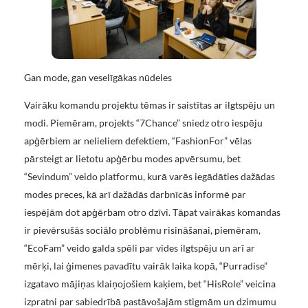
Gan mode, gan veselīgākas nūdeles
Vairāku komandu projektu tēmas ir saistītas ar ilgtspēju un
modi. Piemēram, projekts “7Chance” sniedz otro iespēju
apģērbiem ar nelieliem defektiem, “FashionFor” vēlas
pārsteigt ar lietotu apģērbu modes apvērsumu, bet
“Sevindum” veido platformu, kurā varēs iegādāties dažādas
modes preces, kā arī dažādās darbnīcās informē par
iespējām dot apģērbam otro dzīvi. Tāpat vairākas komandas
ir pievērsušās sociālo problēmu risināšanai, piemēram,
“EcoFam” veido galda spēli par vides ilgtspēju un arī ar
mērķi, lai ģimenes pavadītu vairāk laika kopā, “Purradise”
izgatavo mājiņas klaiņojošiem kaķiem, bet “HisRole” veicina
izpratni par sabiedrībā pastāvošajām stigmām un dzimumu