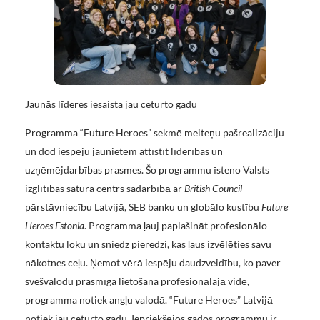
Jaunās līderes iesaista jau ceturto gadu
Programma “Future Heroes” sekmē meiteņu pašrealizāciju
un dod iespēju jaunietēm attīstīt līderības un
uzņēmējdarbības prasmes. Šo programmu īsteno Valsts
izglītības satura centrs sadarbībā ar
British Council
pārstāvniecību Latvijā, SEB banku un globālo kustību
Future
Heroes Estonia
. Programma ļauj paplašināt profesionālo
kontaktu loku un sniedz pieredzi, kas ļaus izvēlēties savu
nākotnes ceļu. Ņemot vērā iespēju daudzveidību, ko paver
svešvalodu prasmīga lietošana profesionālajā vidē,
programma notiek angļu valodā. “Future Heroes” Latvijā
notiek jau ceturto gadu. Iepriekšējos gados programmu ir