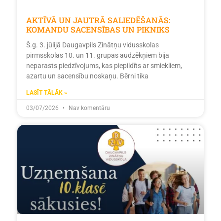
AKTĪVĀ UN JAUTRĀ SALIEDĒŠANĀS:
KOMANDU SACENSĪBAS UN PIKNIKS
Š.g. 3. jūlijā Daugavpils Zinātņu vidusskolas
pirmsskolas 10. un 11. grupas audzēkņiem bija
neparasts piedzīvojums, kas piepildīts ar smiekliem,
azartu un sacensību noskaņu. Bērni tika
LASĪT TĀLĀK »
03/07/2026
Nav komentāru