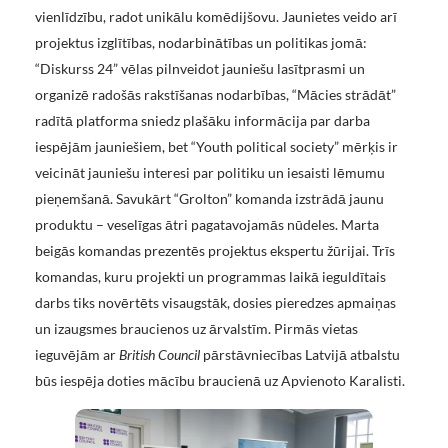
vienlīdzību, radot unikālu komēdijšovu. Jaunietes veido arī
projektus izglītības, nodarbinātības un politikas jomā:
“Diskurss 24” vēlas pilnveidot jauniešu lasītprasmi un
organizē radošās rakstīšanas nodarbības, “Mācies strādāt”
radītā platforma sniedz plašāku informācija par darba
iespējām jauniešiem, bet “Youth political society” mērķis ir
veicināt jauniešu interesi par politiku un iesaisti lēmumu
pieņemšanā. Savukārt “Grolton” komanda izstrādā jaunu
produktu – veselīgas ātri pagatavojamās nūdeles. Marta
beigās komandas prezentēs projektus ekspertu žūrijai. Trīs
komandas, kuru projekti un programmas laikā ieguldītais
darbs tiks novērtēts visaugstāk, dosies pieredzes apmaiņas
un izaugsmes braucienos uz ārvalstīm. Pirmās vietas
ieguvējām ar
British Council
pārstāvniecības Latvijā atbalstu
būs iespēja doties mācību braucienā uz Apvienoto Karalisti.