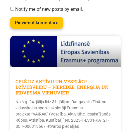
Notify me of new posts by email.
CEĻŠ UZ AKTĪVU UN VESELĪGU
DZĪVESVEIDU – PIEREDZE, ENERĢIJA UN
IEDVESMA VIENUVIET!
No š.g. 24. jūlija līdz 31. jūlijam Daugavpils Zinātņu
vidusskolas sporta skolotāji Erasmus+
projekta “VAIRĀK” (Veselība, Aktivitāte, Iesaistīšanās,
Rūpes, Attīstība, Kustība!)” Nr. 2025-1-LV01-KA121-
SCH-000313667 ietvaros piedalījās