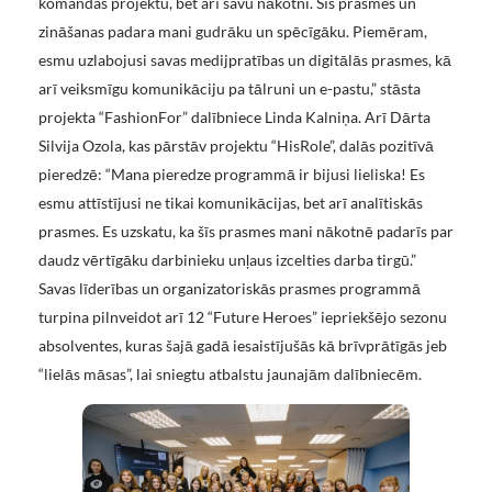
komandas projektu, bet arī savu nākotni. Šīs prasmes un
zināšanas padara mani gudrāku un spēcīgāku. Piemēram,
esmu uzlabojusi savas medijpratības un digitālās prasmes, kā
arī veiksmīgu komunikāciju pa tālruni un e-pastu,” stāsta
projekta “FashionFor” dalībniece Linda Kalniņa. Arī Dārta
Silvija Ozola, kas pārstāv projektu “HisRole”, dalās pozitīvā
pieredzē: “Mana pieredze programmā ir bijusi lieliska! Es
esmu attīstījusi ne tikai komunikācijas, bet arī analītiskās
prasmes. Es uzskatu, ka šīs prasmes mani nākotnē padarīs par
daudz vērtīgāku darbinieku unļaus izcelties darba tirgū.”
Savas līderības un organizatoriskās prasmes programmā
turpina pilnveidot arī 12 “Future Heroes” iepriekšējo sezonu
absolventes, kuras šajā gadā iesaistījušās kā brīvprātīgās jeb
“lielās māsas”, lai sniegtu atbalstu jaunajām dalībniecēm.