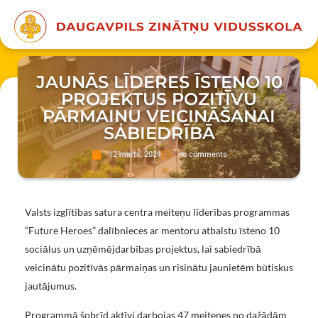
JAUNĀS LĪDERES ĪSTENO 10
PROJEKTUS POZITĪVU
PĀRMAIŅU VEICINĀŠANAI
SABIEDRĪBĀ
12 marts, 2024
no comments
Valsts izglītības satura centra meiteņu līderības programmas
“Future Heroes” dalībnieces ar mentoru atbalstu īsteno 10
sociālus un uzņēmējdarbības projektus, lai sabiedrībā
veicinātu pozitīvās pārmaiņas un risinātu jaunietēm būtiskus
jautājumus.
Programmā šobrīd aktīvi darbojas 47 meitenes no dažādām