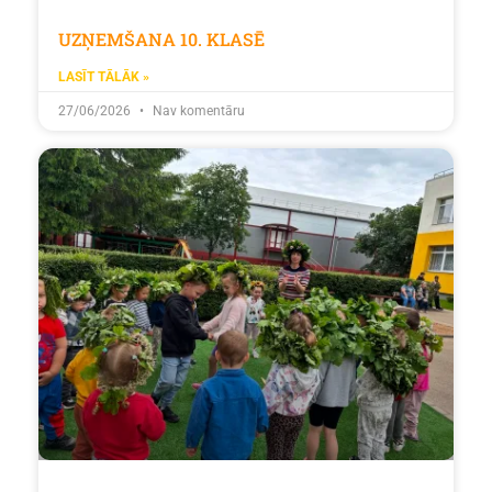
UZŅEMŠANA 10. KLASĒ
LASĪT TĀLĀK »
27/06/2026
Nav komentāru