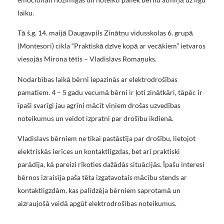
laiku.
Tā š.g. 14. maijā Daugavpils Zinātņu vidusskolas 6. grupā
(Montesori) cikla “Praktiskā dzīve kopā ar vecākiem” ietvaros
viesojās Mirona tētis – Vladislavs Romaņuks.
Nodarbības laikā bērni iepazinās ar elektrodrošības
pamatiem. 4 – 5 gadu vecumā bērni ir ļoti zinātkāri, tāpēc ir
īpaši svarīgi jau agrīni mācīt viņiem drošas uzvedības
noteikumus un veidot izpratni par drošību ikdienā.
Vladislavs bērniem ne tikai pastāstīja par drošību, lietojot
elektriskās ierīces un kontaktligzdas, bet arī praktiski
parādīja, kā pareizi rīkoties dažādās situācijās. Īpašu interesi
bērnos izraisīja paša tēta izgatavotais mācību stends ar
kontaktligzdām, kas palīdzēja bērniem saprotamā un
aizraujošā veidā apgūt elektrodrošības noteikumus.