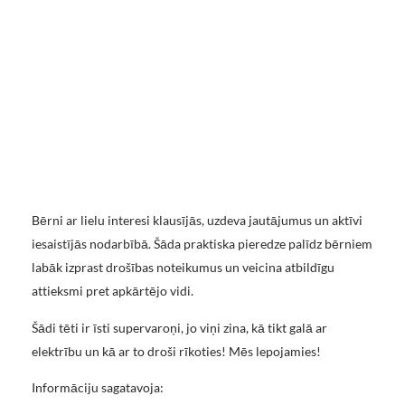
Bērni ar lielu interesi klausījās, uzdeva jautājumus un aktīvi
iesaistījās nodarbībā. Šāda praktiska pieredze palīdz bērniem
labāk izprast drošības noteikumus un veicina atbildīgu
attieksmi pret apkārtējo vidi.
Šādi tēti ir īsti supervaroņi, jo viņi zina, kā tikt galā ar
elektrību un kā ar to droši rīkoties! Mēs lepojamies!
Informāciju sagatavoja: