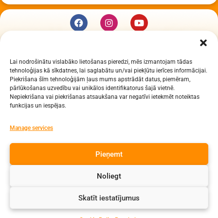
KUR MĒS ESAM
Lai nodrošinātu vislabāko lietošanas pieredzi, mēs izmantojam tādas
Daugavpils Zinātņu vidusskola
tehnoloģijas kā sīkdatnes, lai saglabātu un/vai piekļūtu ierīces informācijai.
Raiņa iela 30, Daugavpils, LV-5401
Piekrišana šīm tehnoloģijām ļaus mums apstrādāt datus, piemēram,
Reģ. Nr. 2713903513 (IZM)
pārlūkošanas uzvedību vai unikālos identifikatorus šajā vietnē.
Nepiekrišana vai piekrišanas atsaukšana var negatīvi ietekmēt noteiktas
Daugavpils valstspilsētas pašvaldība 90000077325
funkcijas un iespējas.
KONTAKTI
Manage services
e-pasts: dzv@daugavpils.edu.lv
Pieņemt
tālr. Direktors: 65423030,
Lietvedis: 65421923
Noliegt
Visas tiesības aizsargātas
Skatīt iestatījumus