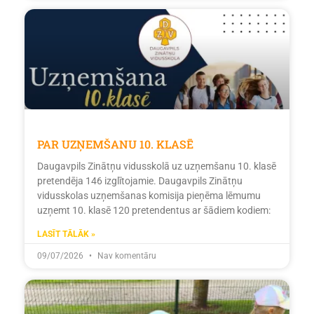
PAR UZŅEMŠANU 10. KLASĒ
Daugavpils Zinātņu vidusskolā uz uzņemšanu 10. klasē
pretendēja 146 izglītojamie. Daugavpils Zinātņu
vidusskolas uzņemšanas komisija pieņēma lēmumu
uzņemt 10. klasē 120 pretendentus ar šādiem kodiem:
LASĪT TĀLĀK »
09/07/2026
Nav komentāru