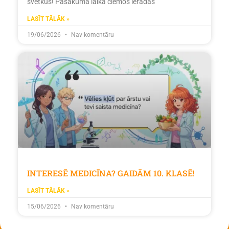
svētkus! Pasākuma laikā ciemos ieradās
LASĪT TĀLĀK »
19/06/2026
Nav komentāru
INTERESĒ MEDICĪNA? GAIDĀM 10. KLASĒ!
LASĪT TĀLĀK »
15/06/2026
Nav komentāru