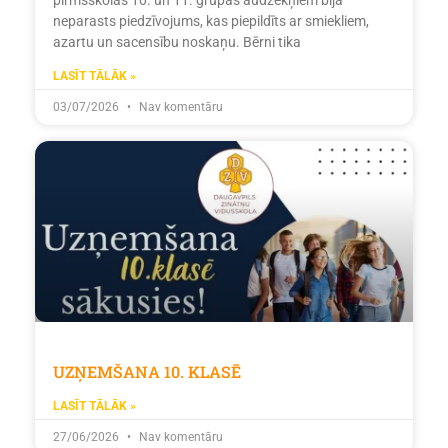
neparasts piedzīvojums, kas piepildīts ar smiekliem,
azartu un sacensību noskaņu. Bērni tika
LASĪT TĀLĀK »
03/07/2026
Nav komentāru
UZŅEMŠANA 10. KLASĒ
LASĪT TĀLĀK »
27/06/2026
Nav komentāru