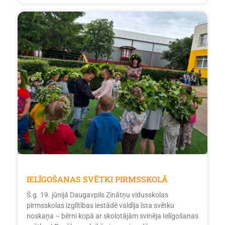
IELĪGOŠANAS SVĒTKI PIRMSSKOLĀ
Š.g. 19. jūnijā Daugavpils Zinātņu vidusskolas
pirmsskolas izglītības iestādē valdīja īsta svētku
noskaņa – bērni kopā ar skolotājām svinēja Ielīgošanas