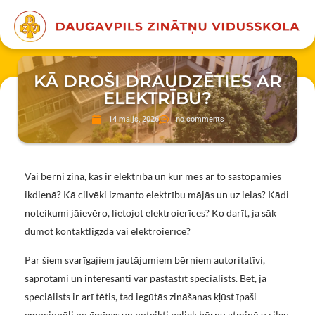
KĀ DROŠI DRAUDZĒTIES AR
ELEKTRĪBU?
14 maijs, 2026
no comments
Vai bērni zina, kas ir elektrība un kur mēs ar to sastopamies
ikdienā? Kā cilvēki izmanto elektrību mājās un uz ielas? Kādi
noteikumi jāievēro, lietojot elektroierīces? Ko darīt, ja sāk
dūmot kontaktligzda vai elektroierīce?
Par šiem svarīgajiem jautājumiem bērniem autoritatīvi,
saprotami un interesanti var pastāstīt speciālists. Bet, ja
speciālists ir arī tētis, tad iegūtās zināšanas kļūst īpaši
emocionāli nozīmīgas un noteikti paliek bērnu atmiņā uz ilgu