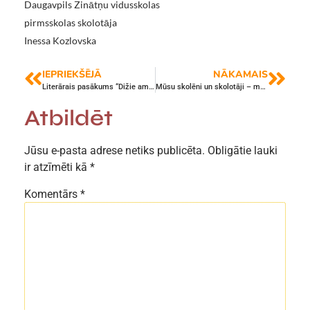
Daugavpils Zinātņu vidusskolas
pirmsskolas skolotāja
Inessa Kozlovska
IEPRIEKŠĒJĀ
NĀKAMAIS
Literārais pasākums “Dižie amerikāņu autori”
Mūsu skolēni un skolotāji – mūsu lepnums
Atbildēt
Jūsu e-pasta adrese netiks publicēta.
Obligātie lauki
ir atzīmēti kā
*
Komentārs
*