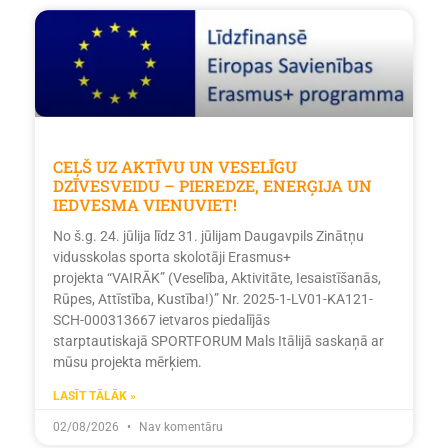
CEĻŠ UZ AKTĪVU UN VESELĪGU
DZĪVESVEIDU – PIEREDZE, ENERĢIJA UN
IEDVESMA VIENUVIET!
No š.g. 24. jūlija līdz 31. jūlijam Daugavpils Zinātņu
vidusskolas sporta skolotāji Erasmus+
projekta “VAIRĀK” (Veselība, Aktivitāte, Iesaistīšanās,
Rūpes, Attīstība, Kustība!)” Nr. 2025-1-LV01-KA121-
SCH-000313667 ietvaros piedalījās
starptautiskajā SPORTFORUM Mals Itālijā saskaņā ar
mūsu projekta mērķiem.
LASĪT TĀLĀK »
02/08/2026
Nav komentāru