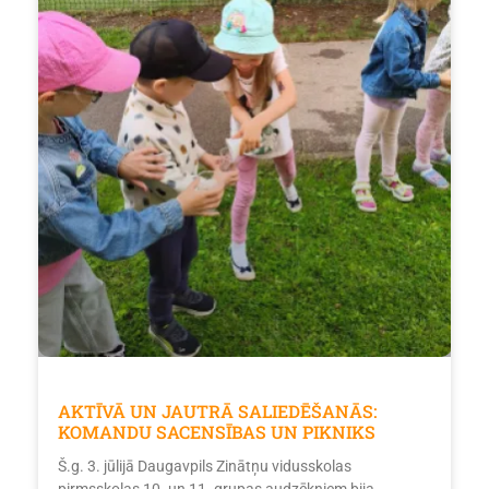
AKTĪVĀ UN JAUTRĀ SALIEDĒŠANĀS:
KOMANDU SACENSĪBAS UN PIKNIKS
Š.g. 3. jūlijā Daugavpils Zinātņu vidusskolas
pirmsskolas 10. un 11. grupas audzēkņiem bija