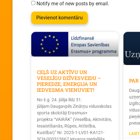
Notify me of new posts by email.
CEĻŠ UZ AKTĪVU UN
VESELĪGU DZĪVESVEIDU –
PAR
PIEREDZE, ENERĢIJA UN
IEDVESMA VIENUVIET!
Dauga
uzņem
No š.g. 24. jūlija līdz 31.
izglī
jūlijam Daugavpils Zinātņu vidusskolas
vidus
sporta skolotāji Erasmus+
pieņē
projekta “VAIRĀK” (Veselība, Aktivitāte,
prete
Iesaistīšanās, Rūpes, Attīstība,
Kustība!)” Nr. 2025-1-LV01-KA121-
LASĪT
SCH-000313667 ietvaros piedalījās