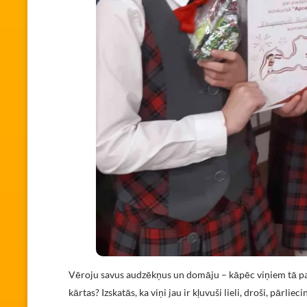
Vēroju savus audzēkņus un domāju – kāpēc viņiem tā pat
kārtas? Izskatās, ka viņi jau ir kļuvuši lieli, droši, pārl