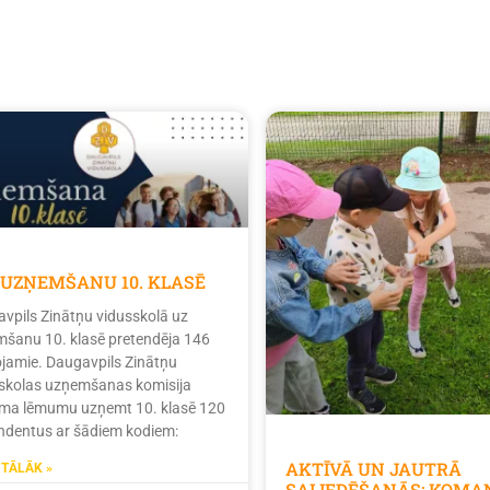
 UZŅEMŠANU 10. KLASĒ
vpils Zinātņu vidusskolā uz
šanu 10. klasē pretendēja 146
tojamie. Daugavpils Zinātņu
skolas uzņemšanas komisija
ma lēmumu uzņemt 10. klasē 120
ndentus ar šādiem kodiem:
AKTĪVĀ UN JAUTRĀ
 TĀLĀK »
SALIEDĒŠANĀS: KOMA