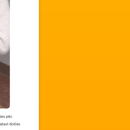
zes pēc
gatavi doties