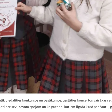
īk piedalīties konkursos un pasākumos, uzstāties koncertos vairākas rei
iecināti par sevi, savām spējām un kā putnēni kuriem ligzda kļūst par šauru, 