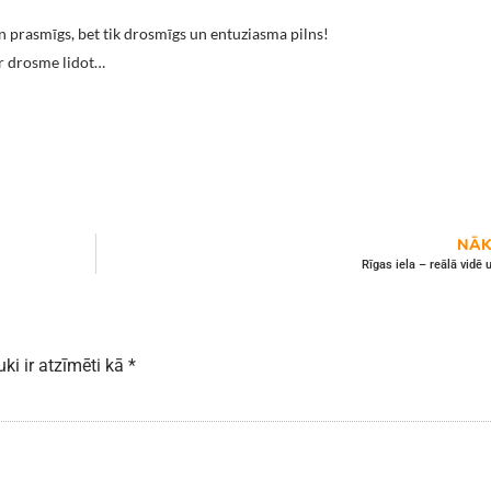
 un prasmīgs, bet tik drosmīgs un entuziasma pilns!
 ir drosme lidot…
NĀK
Rīgas iela – reālā vidē
uki ir atzīmēti kā
*