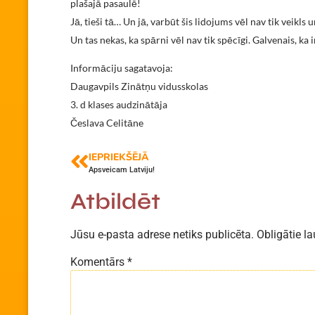
plašajā pasaulē!
Jā, tieši tā… Un jā, varbūt šis lidojums vēl nav tik veikls
Un tas nekas, ka spārni vēl nav tik spēcīgi. Galvenais, ka
Informāciju sagatavoja:
Daugavpils Zinātņu vidusskolas
3. d klases audzinātāja
Česlava Celitāne
IEPRIEKŠĒJĀ
Apsveicam Latviju!
Atbildēt
Jūsu e-pasta adrese netiks publicēta.
Obligātie la
Komentārs
*