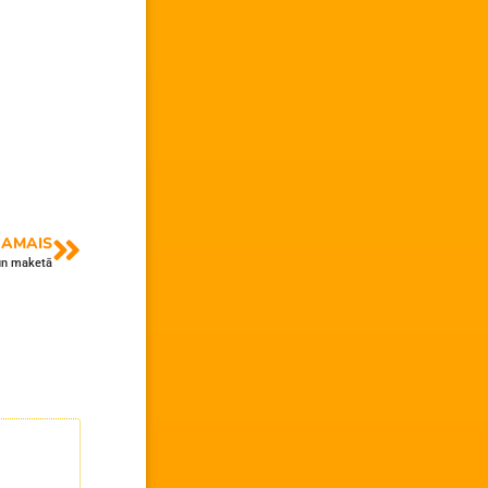
AMAIS
 un maketā