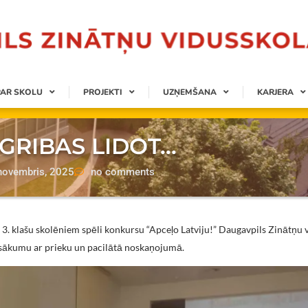
PAR SKOLU
PROJEKTI
UZŅEMŠANA
KARJERA
GRIBAS LIDOT…
novembris, 2025
no comments
 3. klašu skolēniem spēli konkursu “Apceļo Latviju!” Daugavpils Zinātņu 
pasākumu ar prieku un pacilātā noskaņojumā.