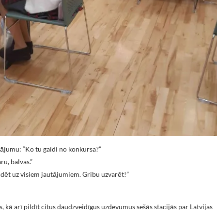
tājumu: “Ko tu gaidi no konkursa?”
u, balvas.”
ildēt uz visiem jautājumiem. Gribu uzvarēt!”
s, kā arī pildīt citus daudzveidīgus uzdevumus sešās stacijās par Latvijas