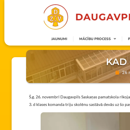
JAUNUMI
MĀCĪBU PROCESS
KAD 
26 
Š.g. 26. novembrī Daugavpils Saskaņas pamatskola rīkoja
3. d klases komanda triju skolēnu sastāvā devās uz šo 