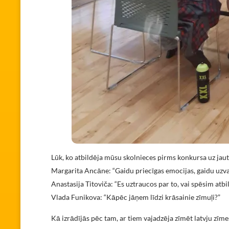
Lūk, ko atbildēja mūsu skolnieces pirms konkursa uz jau
Margarita Ancāne: “Gaidu priecīgas emocijas, gaidu uzvar
Anastasija Titoviča: “Es uztraucos par to, vai spēsim atb
Vlada Funikova: “Kāpēc jāņem līdzi krāsainie zīmuļi?”
Kā izrādījās pēc tam, ar tiem vajadzēja zīmēt latvju zīme