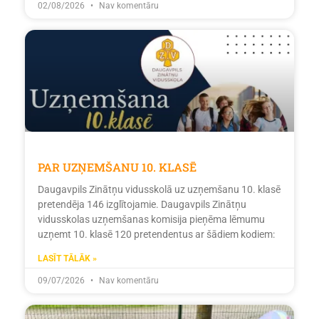
02/08/2026
Nav komentāru
PAR UZŅEMŠANU 10. KLASĒ
Daugavpils Zinātņu vidusskolā uz uzņemšanu 10. klasē
pretendēja 146 izglītojamie. Daugavpils Zinātņu
vidusskolas uzņemšanas komisija pieņēma lēmumu
uzņemt 10. klasē 120 pretendentus ar šādiem kodiem:
LASĪT TĀLĀK »
09/07/2026
Nav komentāru