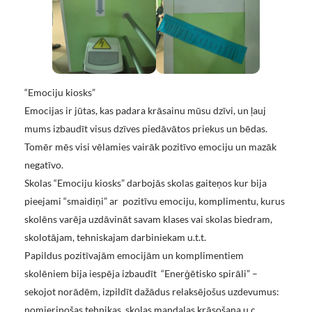
“Emociju kiosks”
Emocijas ir jūtas, kas padara krāsainu mūsu dzīvi, un ļauj
mums izbaudīt visus dzīves piedāvātos priekus un bēdas.
Tomēr mēs visi vēlamies vairāk pozitīvo emociju un mazāk
negatīvo.
Skolas “Emociju kiosks” darbojās skolas gaiteņos kur bija
pieejami “smaidiņi” ar pozitīvu emociju, komplimentu, kurus
skolēns varēja uzdāvināt savam klases vai skolas biedram,
skolotājam, tehniskajam darbiniekam u.t.t.
Papildus pozitīvajām emocijām un komplimentiem
skolēniem bija iespēja izbaudīt “Enerģētisko spirāli” –
sekojot norādēm, izpildīt dažādus relaksējošus uzdevumus:
nomierinošas tehnikas, skolas mandalas krāsošana u.c.