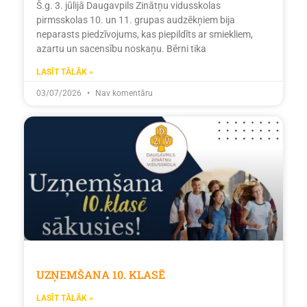
Š.g. 3. jūlijā Daugavpils Zinātņu vidusskolas
pirmsskolas 10. un 11. grupas audzēkņiem bija
neparasts piedzīvojums, kas piepildīts ar smiekliem,
azartu un sacensību noskaņu. Bērni tika
LASĪT TĀLĀK »
03/07/2026
Nav komentāru
UZŅEMŠANA 10. KLASĒ
LASĪT TĀLĀK »