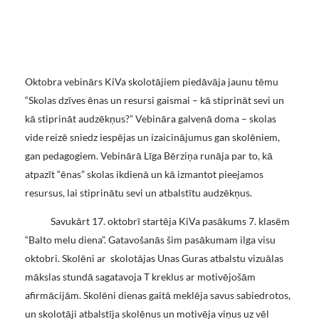
Oktobra vebinārs KiVa skolotājiem piedāvāja jaunu tēmu
“Skolas dzīves ēnas un resursi gaismai – kā stiprināt sevi un
kā stiprināt audzēkņus?” Vebināra galvenā doma – skolas
vide reizē sniedz iespējas un izaicinājumus gan skolēniem,
gan pedagogiem. Vebinārā Līga Bērziņa runāja par to, kā
atpazīt “ēnas” skolas ikdienā un kā izmantot pieejamos
resursus, lai stiprinātu sevi un atbalstītu audzēkņus.
Savukārt 17. oktobrī startēja KiVa pasākums 7. klasēm
“Balto melu diena”. Gatavošanās šim pasākumam ilga visu
oktobri. Skolēni ar skolotājas Unas Guras atbalstu vizuālas
mākslas stundā sagatavoja T kreklus ar motivējošām
afirmācijām. Skolēni dienas gaitā meklēja savus sabiedrotos,
un skolotāji atbalstīja skolēnus un motivēja viņus uz vēl