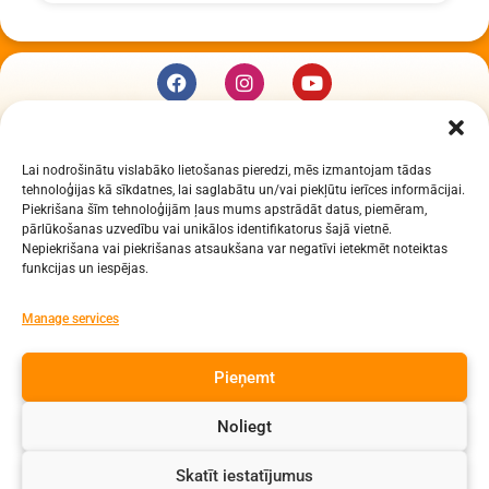
KUR MĒS ESAM
Lai nodrošinātu vislabāko lietošanas pieredzi, mēs izmantojam tādas
Daugavpils Zinātņu vidusskola
tehnoloģijas kā sīkdatnes, lai saglabātu un/vai piekļūtu ierīces informācijai.
Raiņa iela 30, Daugavpils, LV-5401
Piekrišana šīm tehnoloģijām ļaus mums apstrādāt datus, piemēram,
Reģ. Nr. 2713903513 (IZM)
pārlūkošanas uzvedību vai unikālos identifikatorus šajā vietnē.
Nepiekrišana vai piekrišanas atsaukšana var negatīvi ietekmēt noteiktas
Daugavpils valstspilsētas pašvaldība 90000077325
funkcijas un iespējas.
KONTAKTI
Manage services
e-pasts: dzv@daugavpils.edu.lv
Pieņemt
tālr. Direktors: 65423030,
Lietvedis: 65421923
Noliegt
Visas tiesības aizsargātas
Skatīt iestatījumus