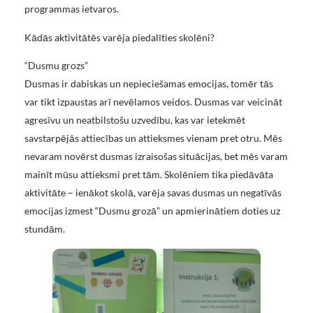
programmas ietvaros.
Kādās aktivitātēs varēja piedalīties skolēni?
“Dusmu grozs”
Dusmas ir dabiskas un nepieciešamas emocijas, tomēr tās
var tikt izpaustas arī nevēlamos veidos. Dusmas var veicināt
agresīvu un neatbilstošu uzvedību, kas var ietekmēt
savstarpējās attiecības un attieksmes vienam pret otru. Mēs
nevaram novērst dusmas izraisošas situācijas, bet mēs varam
mainīt mūsu attieksmi pret tām. Skolēniem tika piedāvāta
aktivitāte – ienākot skolā, varēja savas dusmas un negatīvās
emocijas izmest “Dusmu grozā” un apmierinātiem doties uz
stundām.