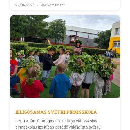
27/06/2026
Nav komentāru
IELĪGOŠANAS SVĒTKI PIRMSSKOLĀ
Š.g. 19. jūnijā Daugavpils Zinātņu vidusskolas
pirmsskolas izglītības iestādē valdīja īsta svētku