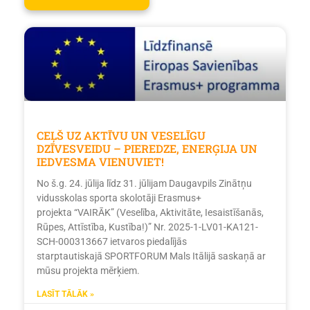
CEĻŠ UZ AKTĪVU UN VESELĪGU
DZĪVESVEIDU – PIEREDZE, ENERĢIJA UN
IEDVESMA VIENUVIET!
No š.g. 24. jūlija līdz 31. jūlijam Daugavpils Zinātņu
vidusskolas sporta skolotāji Erasmus+
projekta “VAIRĀK” (Veselība, Aktivitāte, Iesaistīšanās,
Rūpes, Attīstība, Kustība!)” Nr. 2025-1-LV01-KA121-
SCH-000313667 ietvaros piedalījās
starptautiskajā SPORTFORUM Mals Itālijā saskaņā ar
mūsu projekta mērķiem.
LASĪT TĀLĀK »