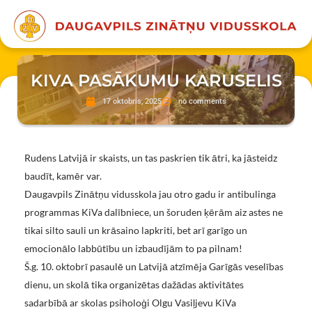
KIVA PASĀKUMU KARUSELIS
17 oktobris, 2025
no comments
Rudens Latvijā ir skaists, un tas paskrien tik ātri, ka jāsteidz
baudīt, kamēr var.
Daugavpils Zinātņu vidusskola jau otro gadu ir antibulinga
programmas KiVa dalībniece, un šoruden ķērām aiz astes ne
tikai silto sauli un krāsaino lapkriti, bet arī garīgo un
emocionālo labbūtību un izbaudījām to pa pilnam!
Š.g. 10. oktobrī pasaulē un Latvijā atzīmēja Garīgās veselības
dienu, un skolā tika organizētas dažādas aktivitātes
sadarbībā ar skolas psiholoģi Olgu Vasiļjevu KiVa