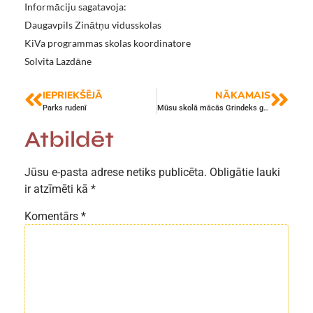
Informāciju sagatavoja:
Daugavpils Zinātņu vidusskolas
KiVa programmas skolas koordinatore
Solvita Lazdāne
IEPRIEKŠĒJĀ
NĀKAMAIS
Parks rudenī
Mūsu skolā mācās Grindeks gudrinieki!
Atbildēt
Jūsu e-pasta adrese netiks publicēta.
Obligātie lauki
ir atzīmēti kā
*
Komentārs
*