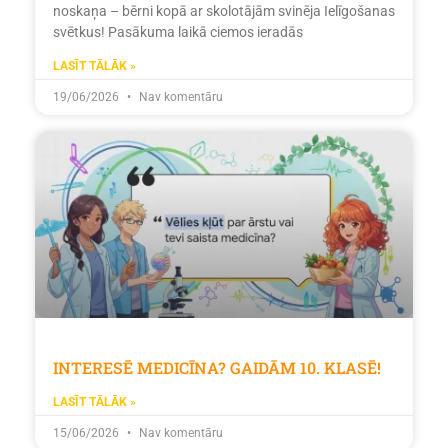
noskaņa – bērni kopā ar skolotājām svinēja Ielīgošanas
svētkus! Pasākuma laikā ciemos ieradās
LASĪT TĀLĀK »
19/06/2026
Nav komentāru
INTERESĒ MEDICĪNA? GAIDĀM 10. KLASĒ!
LASĪT TĀLĀK »
15/06/2026
Nav komentāru