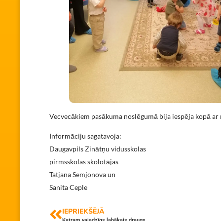
Vecvecākiem pasākuma noslēgumā bija iespēja kopā ar ma
Informāciju sagatavoja:
Daugavpils Zinātņu vidusskolas
pirmsskolas skolotājas
Tatjana Semjonova un
Sanita Ceple
IEPRIEKŠĒJĀ
Katram vajadzīgs labākais draugs