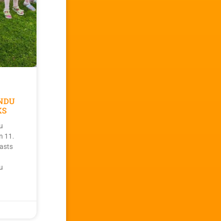
NDU
KS
u
n 11.
asts
u