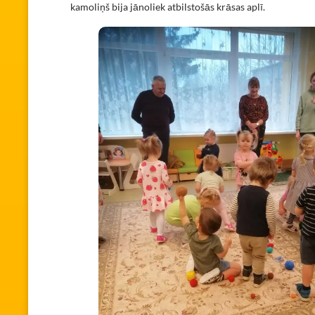
kamoliņš bija jānoliek atbilstošās krāsas aplī.