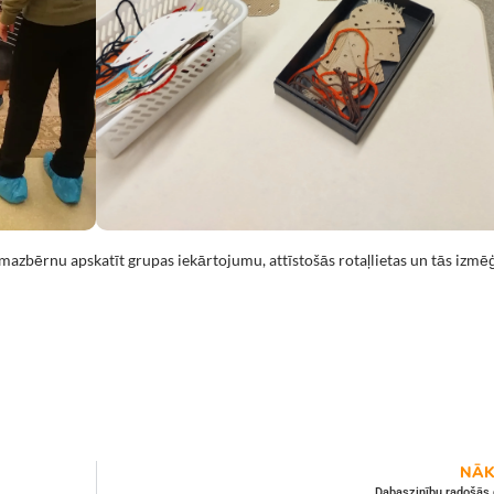
zbērnu apskatīt grupas iekārtojumu, attīstošās rotaļlietas un tās izmēģ
NĀK
Dabaszinību radošās 