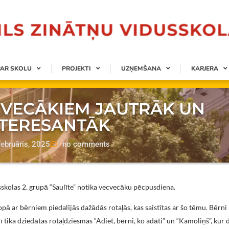
PAR SKOLU
PROJEKTI
UZŅEMŠANA
KARJERA
CVECĀKIEM JAUTRĀK UN
NTERESANTĀK
februāris, 2025
no comments
sskolas 2. grupā “Saulīte” notika vecvecāku pēcpusdiena.
 ar bērniem piedalījās dažādās rotaļās, kas saistītas ar šo tēmu. Bērni 
ī tika dziedātas rotaļdziesmas “Adiet, bērni, ko adāti” un “Kamoliņš”, kur d