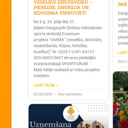
VESELĪGU DZĪVESVEIDU –
PAR
PIEREDZE, ENERĢIJA UN
IEDVESMA VIENUVIET!
Dauga
uzņem
No š.g. 24. jūlija līdz 31.
izglī
jūlijam Daugavpils Zinātņu vidusskolas
vidus
sporta skolotāji Erasmus+
pieņē
projekta “VAIRĀK” (Veselība, Aktivitāte,
prete
Iesaistīšanās, Rūpes, Attīstība,
Kustība!)” Nr. 2025-1-LV01-KA121-
LASĪT
SCH-000313667 ietvaros piedalījās
09/07
starptautiskajā SPORTFORUM
Mals Itālijā saskaņā ar mūsu projekta
mērķiem.
LASĪT TĀLĀK »
02/08/2026
Nav komentāru