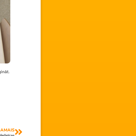
ināt.
AMAIS
darbnīcas