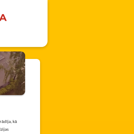
rādīja, kā
zijas