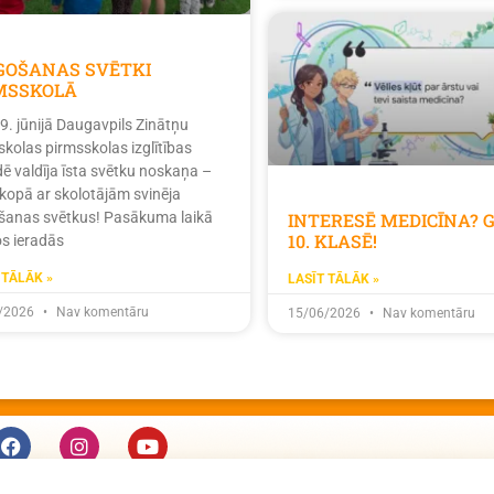
ĪGOŠANAS SVĒTKI
MSSKOLĀ
19. jūnijā Daugavpils Zinātņu
skolas pirmsskolas izglītības
dē valdīja īsta svētku noskaņa –
 kopā ar skolotājām svinēja
INTERESĒ MEDICĪNA? 
ošanas svētkus! Pasākuma laikā
10. KLASĒ!
s ieradās
 TĀLĀK »
LASĪT TĀLĀK »
/2026
Nav komentāru
15/06/2026
Nav komentāru