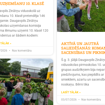
 UZŅEMŠANU 10. KLASĒ
vpils Zinātņu vidusskolā uz
šanu 10. klasē pretendēja 146
tojamie. Daugavpils Zinātņu
skolas uzņemšanas komisija
ma lēmumu uzņemt 10. klasē 120
ndentus ar šādiem kodiem:
AKTĪVĀ UN JAUTRĀ
 TĀLĀK »
SALIEDĒŠANĀS: KOMA
/2026
Nav komentāru
SACENSĪBAS UN PIKNI
Š.g. 3. jūlijā Daugavpils Zinātņ
vidusskolas pirmsskolas 10. u
grupas audzēkņiem bija nepar
piedzīvojums, kas piepildīts ar
smiekliem, azartu un sacensīb
noskaņu. Bērni tika
LASĪT TĀLĀK »
03/07/2026
Nav komentāru