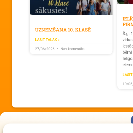
IEL
PIR
UZŅEMŠANA 10. KLASĒ
Š.g. 
vidus
LASĪT TĀLĀK »
iestā
27/06/2026
Nav komentāru
bērni
Ielīg
ciemo
LASĪT
19/06