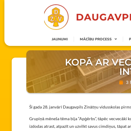
JAUNUMI
MĀCĪBU PROCESS
KOPĀ AR VE
I
3 
Šī gada 28. janvārī Daugavpils Zinātņu vidusskolas pirm
Grupiņā mēneša tēma bija “Apģērbs”, tāpēc vecvecāki kopā
izdodas atrast, atpazīt un uzvilkt savus cimdiņus, tāpat ar