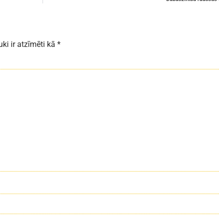
uki ir atzīmēti kā
*