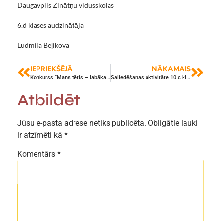
Daugavpils Zinātņu vidusskolas
6.d klases audzinātāja
Ludmila Beļikova
IEPRIEKŠĒJĀ
NĀKAMAIS
Konkurss “Mans tētis – labākais” ir noslēdzies!
Saliedēšanas aktivitāte 10.c klases skolēniem
Atbildēt
Jūsu e-pasta adrese netiks publicēta.
Obligātie lauki
ir atzīmēti kā
*
Komentārs
*