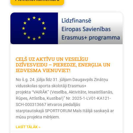
CEĻŠ UZ AKTĪVU UN VESELĪGU
DZĪVESVEIDU – PIEREDZE, ENERĢIJA UN
IEDVESMA VIENUVIET!
No š.g. 24. jūlija līdz 31. jūlijam Daugavpils Zinātņu
vidusskolas sporta skolotāji Erasmus+
projekta “VAIRĀK” (Veselība, Aktivitāte, Iesaistīšanās,
Rūpes, Attīstība, Kustība!)” Nr. 2025-1-LV01-KA121-
SCH-000313667 ietvaros piedalījās
starptautiskajā SPORTFORUM Mals Itālijā saskaņā ar
mūsu projekta mērķiem.
LASĪT TĀLĀK »