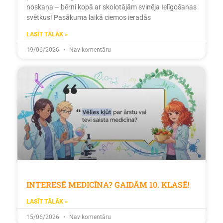
noskaņa – bērni kopā ar skolotājām svinēja Ielīgošanas
svētkus! Pasākuma laikā ciemos ieradās
LASĪT TĀLĀK »
19/06/2026
Nav komentāru
INTERESĒ MEDICĪNA? GAIDĀM 10. KLASĒ!
LASĪT TĀLĀK »
15/06/2026
Nav komentāru