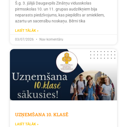
Š.g. 3. jūlijā Daugavpils Zinātņu vidusskolas
pirmsskolas 10. un 11. grupas audzēkņiem bija
neparasts piedzīvojums, kas piepildīts ar smiekliem,
azartu un sacensību noskaņu. Bērni tika
LASĪT TĀLĀK »
03/07/2026
Nav komentāru
UZŅEMŠANA 10. KLASĒ
LASĪT TĀLĀK »