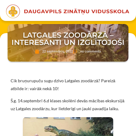
LATGALES ZOODĀRZĀ –
INTERESANTI UN IZGLĪTOJOŠI
22 septembris, 2022
no comments
Cik bruņurupuču sugu dzīvo Latgales zoodārzā? Pareizā
atbilde ir: vairāk nekā 10!
Š.g. 14.septembrī 6.d klases skolēni devās mācības ekskursijā
uz Latgales zoodārzu, kur lietderīgi un jauki pavadīja laiku.