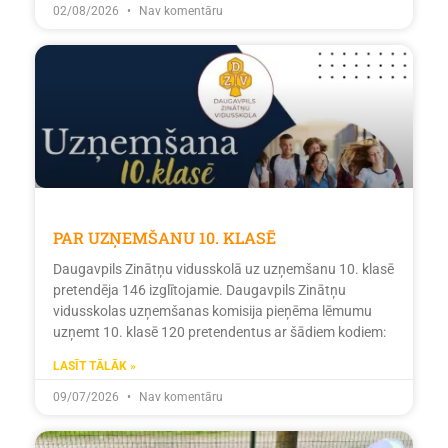
02/08/2026
Nav komentāru
PAR UZŅEMŠANU 10. KLASĒ
Daugavpils Zinātņu vidusskolā uz uzņemšanu 10. klasē
pretendēja 146 izglītojamie. Daugavpils Zinātņu
vidusskolas uzņemšanas komisija pieņēma lēmumu
uzņemt 10. klasē 120 pretendentus ar šādiem kodiem:
LASĪT TĀLĀK »
09/07/2026
Nav komentāru