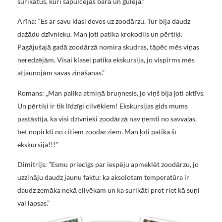
surikātus, kuri sapulcējās barā un gulēja.”
Arīna: “Es ar savu klasi devos uz zoodārzu. Tur bija daudz
dažādu dzīvnieku. Man ļoti patika krokodils un pērtiķi.
Pagājušajā gadā zoodārzā nomira skudras, tāpēc mēs viņas
neredzējām. Visai klasei patika ekskursija, jo vispirms mēs
atjaunojām savas zināšanas.”
Romans: „Man palika atmiņā bruņnesis, jo viņš bija ļoti aktīvs.
Un pērtiķi ir tik līdzīgi cilvēkiem! Ekskursijas gids mums
pastāstīja, ka visi dzīvnieki zoodārzā nav ņemti no savvaļas,
bet nopirkti no citiem zoodārziem. Man ļoti patika šī
ekskursija!!!”
Dimitrijs: ”Esmu priecīgs par iespēju apmeklēt zoodārzu, jo
uzzināju daudz jaunu faktu: ka aksolotam temperatūra ir
daudz zemāka nekā cilvēkam un ka surikāti prot riet kā suņi
vai lapsas.”