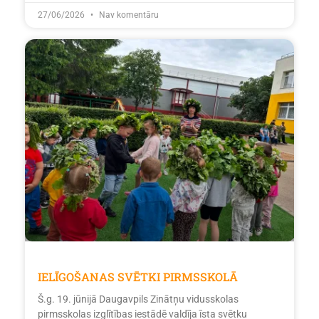
27/06/2026
Nav komentāru
IELĪGOŠANAS SVĒTKI PIRMSSKOLĀ
Š.g. 19. jūnijā Daugavpils Zinātņu vidusskolas
pirmsskolas izglītības iestādē valdīja īsta svētku