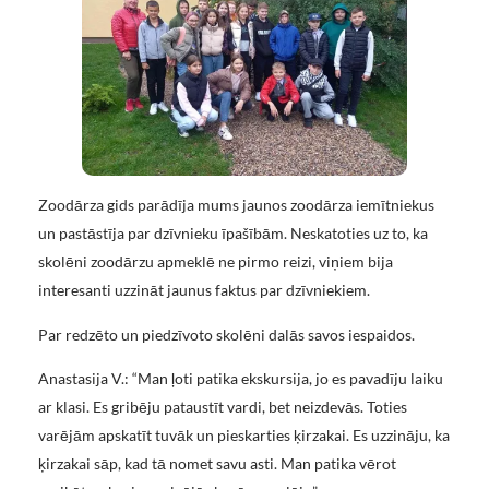
Zoodārza gids parādīja mums jaunos zoodārza iemītniekus
un pastāstīja par dzīvnieku īpašībām. Neskatoties uz to, ka
skolēni zoodārzu apmeklē ne pirmo reizi, viņiem bija
interesanti uzzināt jaunus faktus par dzīvniekiem.
Par redzēto un piedzīvoto skolēni dalās savos iespaidos.
Anastasija V.: “Man ļoti patika ekskursija, jo es pavadīju laiku
ar klasi. Es gribēju pataustīt vardi, bet neizdevās. Toties
varējām apskatīt tuvāk un pieskarties ķirzakai. Es uzzināju, ka
ķirzakai sāp, kad tā nomet savu asti. Man patika vērot