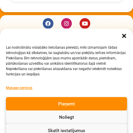
KUR MĒS ESAM
Lai nodrošinātu vislabāko lietošanas pieredzi, mēs izmantojam tādas
Daugavpils Zinātņu vidusskola
tehnoloģijas kā sīkdatnes, lai saglabātu un/vai piekļūtu ierīces informācijai.
Raiņa iela 30, Daugavpils, LV-5401
Piekrišana šīm tehnoloģijām ļaus mums apstrādāt datus, piemēram,
Reģ. Nr. 2713903513 (IZM)
pārlūkošanas uzvedību vai unikālos identifikatorus šajā vietnē.
Nepiekrišana vai piekrišanas atsaukšana var negatīvi ietekmēt noteiktas
Daugavpils valstspilsētas pašvaldība 90000077325
funkcijas un iespējas.
KONTAKTI
Manage services
e-pasts: dzv@daugavpils.edu.lv
Pieņemt
tālr. Direktors: 65423030,
Lietvedis: 65421923
Noliegt
Visas tiesības aizsargātas
Skatīt iestatījumus