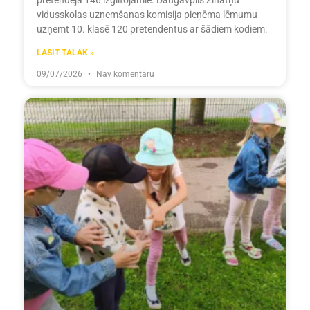
pretendēja 146 izglītojamie. Daugavpils Zinātņu
vidusskolas uzņemšanas komisija pieņēma lēmumu
uzņemt 10. klasē 120 pretendentus ar šādiem kodiem:
LASĪT TĀLĀK »
09/07/2026
Nav komentāru