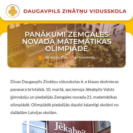
PANĀKUMI ZEMGALES
NOVADA MATEMĀTIKAS
OLIMPIĀDĒ
10 marts, 2026
no comments
Divas Daugavpils Zinātņu vidusskolas 6. e klases skolnieces
pavasara brīvlaikā, 10. martā, apciemoja Jēkabpils Valsts
ģimnāziju un piedalījās Zemgales novada 21. matemātikas
olimpiādē. Olimpiādē piedalījās daudzi talantīgi skolēni no
dažādām Latvijas skolām.