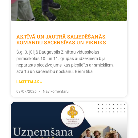
AKTĪVĀ UN JAUTRĀ SALIEDĒŠANĀS:
KOMANDU SACENSĪBAS UN PIKNIKS
Š.g. 3. jūlijā Daugavpils Zinātņu vidusskolas
pirmsskolas 10. un 11. grupas audzēkņiem bija
neparasts piedzīvojums, kas piepildīts ar smiekliem,
azartu un sacensību noskaņu. Bērni tika
LASĪT TĀLĀK »
03/07/2026
Nav komentāru