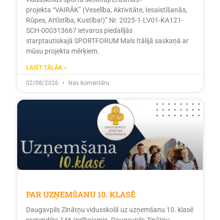
projekta “VAIRĀK” (Veselība, Aktivitāte, Iesaistīšanās,
Rūpes, Attīstība, Kustība!)” Nr. 2025-1-LV01-KA121-
SCH-000313667 ietvaros piedalījās
starptautiskajā SPORTFORUM Mals Itālijā saskaņā ar
mūsu projekta mērķiem.
LASĪT TĀLĀK »
02/08/2026
Nav komentāru
PAR UZŅEMŠANU 10. KLASĒ
Daugavpils Zinātņu vidusskolā uz uzņemšanu 10. klasē