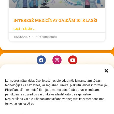
INTERESĒ MEDICĪNA? GAIDĀM 10. KLASĒ!
LASĪT TĀLĀK »
15/06/2026
Nav komentāru
KUR MĒS ESAM
Lai nodrošinātu vislabāko lietošanas pieredzi, mēs izmantojam tādas
Daugavpils Zinātņu vidusskola
tehnoloģijas kā sīkdatnes, lai saglabātu un/vai piekļūtu ierīces informācijai.
Raiņa iela 30, Daugavpils, LV-5401
Piekrišana šīm tehnoloģijām ļaus mums apstrādāt datus, piemēram,
Reģ. Nr. 2713903513 (IZM)
pārlūkošanas uzvedību vai unikālos identifikatorus šajā vietnē.
Nepiekrišana vai piekrišanas atsaukšana var negatīvi ietekmēt noteiktas
Daugavpils valstspilsētas pašvaldība 90000077325
funkcijas un iespējas.