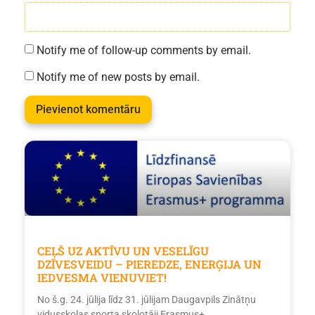
Notify me of follow-up comments by email.
Notify me of new posts by email.
CEĻŠ UZ AKTĪVU UN VESELĪGU
DZĪVESVEIDU – PIEREDZE, ENERĢIJA UN
IEDVESMA VIENUVIET!
No š.g. 24. jūlija līdz 31. jūlijam Daugavpils Zinātņu
vidusskolas sporta skolotāji Erasmus+