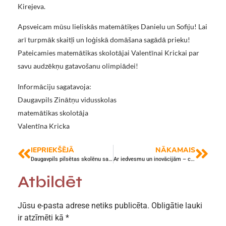
Kirejeva.
Apsveicam mūsu lieliskās matemātiķes Danielu un Sofiju! Lai
arī turpmāk skaitļi un loģiskā domāšana sagādā prieku!
Pateicamies matemātikas skolotājai Valentīnai Krickai par
savu audzēkņu gatavošanu olimpiādei!
Informāciju sagatavoja:
Daugavpils Zinātņu vidusskolas
matemātikas skolotāja
Valentīna Kricka
IEPRIEKŠĒJĀ
NĀKAMAIS
Daugavpils pilsētas skolēnu sacensības florbolā zēniem
Ar iedvesmu un inovācijām – ceļā uz profesionālu izaugsmi
Atbildēt
Jūsu e-pasta adrese netiks publicēta.
Obligātie lauki
ir atzīmēti kā
*