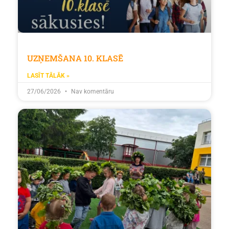
UZŅEMŠANA 10. KLASĒ
LASĪT TĀLĀK »
27/06/2026
Nav komentāru