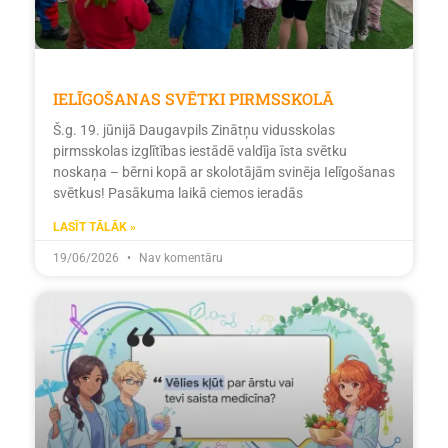
IELĪGOŠANAS SVĒTKI PIRMSSKOLĀ
Š.g. 19. jūnijā Daugavpils Zinātņu vidusskolas
pirmsskolas izglītības iestādē valdīja īsta svētku
noskaņa – bērni kopā ar skolotājām svinēja Ielīgošanas
svētkus! Pasākuma laikā ciemos ieradās
LASĪT TĀLĀK »
19/06/2026
Nav komentāru