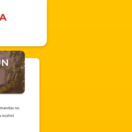
UN
komandas no
a nozīmi