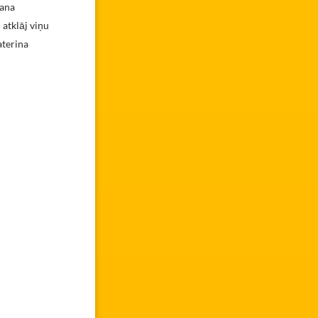
Jana
 atklāj viņu
aterina