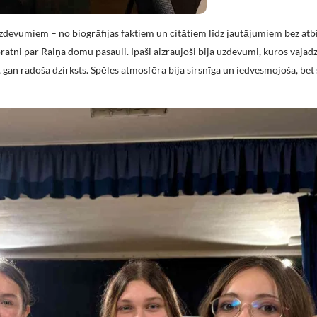
zdevumiem – no biogrāfijas faktiem un citātiem līdz jautājumiem bez atb
pratni par Raiņa domu pasauli. Īpaši aizraujoši bija uzdevumi, kuros vajadz
, gan radoša dzirksts. Spēles atmosfēra bija sirsnīga un iedvesmojoša, bet