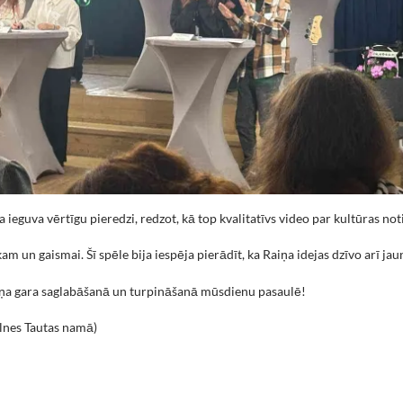
eguva vērtīgu pieredzi, redzot, kā top kvalitatīvs video par kultūras no
am un gaismai. Šī spēle bija iespēja pierādīt, ka Raiņa idejas dzīvo arī jau
ņa gara saglabāšanā un turpināšanā mūsdienu pasaulē!
alnes Tautas namā)