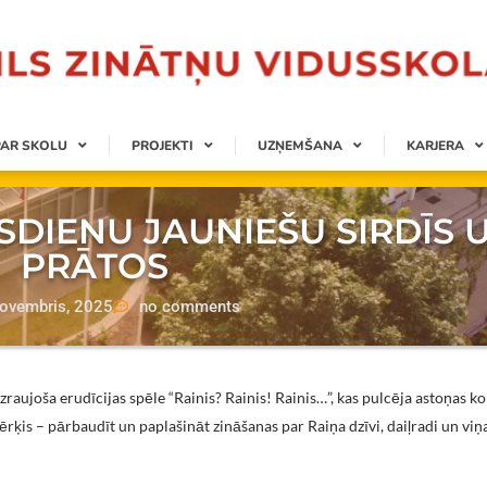
PAR SKOLU
PROJEKTI
UZŅEMŠANA
KARJERA
SDIENU JAUNIEŠU SIRDĪS 
PRĀTOS
ovembris, 2025
no comments
izraujoša erudīcijas spēle “Rainis? Rainis! Rainis…”, kas pulcēja astoņas 
ķis – pārbaudīt un paplašināt zināšanas par Raiņa dzīvi, daiļradi un viņ