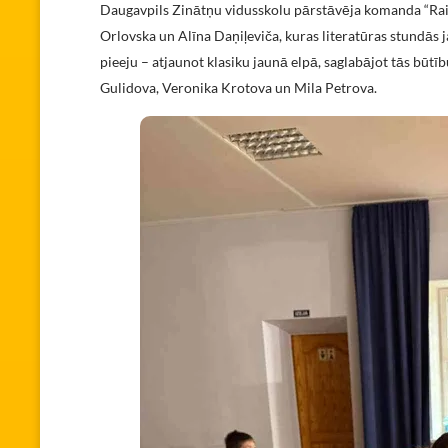
Daugavpils Zinātņu vidusskolu pārstāvēja komanda “Rain
Orlovska un Alīna Daņiļeviča, kuras literatūras stundās
pieeju – atjaunot klasiku jaunā elpā, saglabājot tās būtī
Gulidova, Veronika Krotova un Mila Petrova.