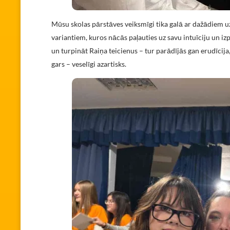
Mūsu skolas pārstāves veiksmīgi tika galā ar dažādiem u
variantiem, kuros nācās paļauties uz savu intuīciju un iz
un turpināt Raiņa teicienus – tur parādījās gan erudīcija
gars – veselīgi azartisks.