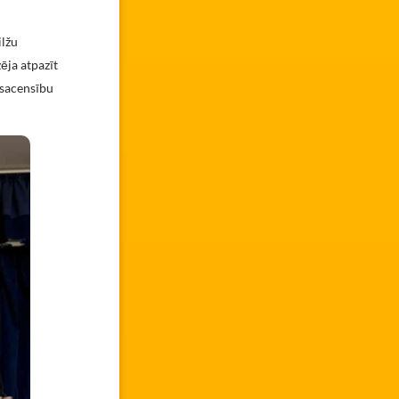
ilžu
ēja atpazīt
 sacensību