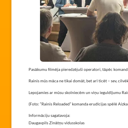
Pasākumu filmēja pieredzējuši operatori, tāpēc komanda i
Rainis mūs māca ne tikai domāt, bet arī ticēt – sev, cilvēk
Lepojamies ar mūsu skolniecēm un viņu ieguldījumu Rai
(Foto: “Rainis Reloaded” komanda erudīcijas spēlē Aizk
Informāciju sagatavoja:
Daugavpils Zinātņu vidusskolas