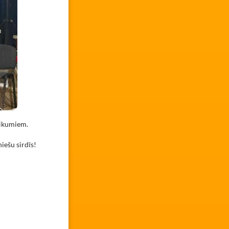
tikumiem.
niešu sirdīs!