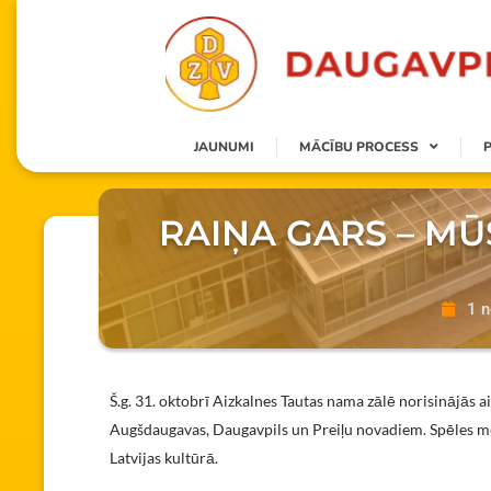
JAUNUMI
MĀCĪBU PROCESS
RAIŅA GARS – MŪ
1 n
Š.g. 31. oktobrī Aizkalnes Tautas nama zālē norisinājās a
Augšdaugavas, Daugavpils un Preiļu novadiem. Spēles mēr
Latvijas kultūrā.