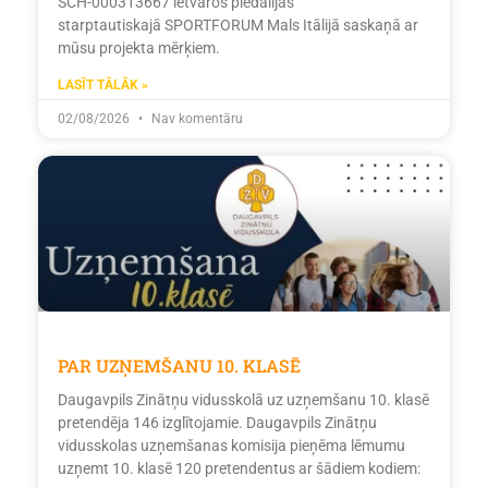
SCH-000313667 ietvaros piedalījās
starptautiskajā SPORTFORUM Mals Itālijā saskaņā ar
mūsu projekta mērķiem.
LASĪT TĀLĀK »
02/08/2026
Nav komentāru
PAR UZŅEMŠANU 10. KLASĒ
Daugavpils Zinātņu vidusskolā uz uzņemšanu 10. klasē
pretendēja 146 izglītojamie. Daugavpils Zinātņu
vidusskolas uzņemšanas komisija pieņēma lēmumu
uzņemt 10. klasē 120 pretendentus ar šādiem kodiem: