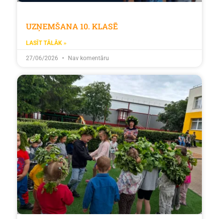
UZŅEMŠANA 10. KLASĒ
LASĪT TĀLĀK »
27/06/2026
Nav komentāru