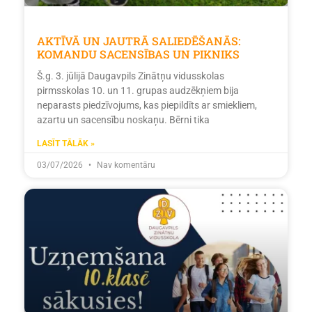
AKTĪVĀ UN JAUTRĀ SALIEDĒŠANĀS:
KOMANDU SACENSĪBAS UN PIKNIKS
Š.g. 3. jūlijā Daugavpils Zinātņu vidusskolas
pirmsskolas 10. un 11. grupas audzēkņiem bija
neparasts piedzīvojums, kas piepildīts ar smiekliem,
azartu un sacensību noskaņu. Bērni tika
LASĪT TĀLĀK »
03/07/2026
Nav komentāru