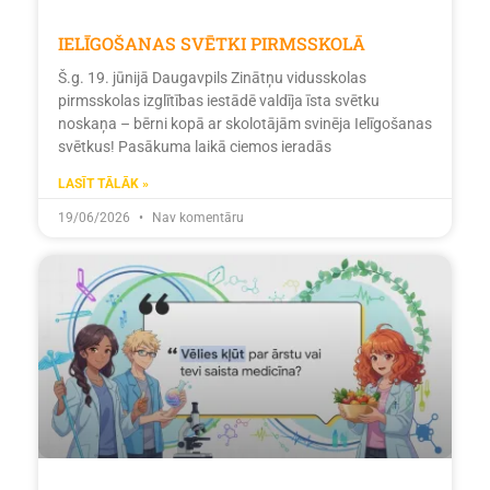
IELĪGOŠANAS SVĒTKI PIRMSSKOLĀ
Š.g. 19. jūnijā Daugavpils Zinātņu vidusskolas
pirmsskolas izglītības iestādē valdīja īsta svētku
noskaņa – bērni kopā ar skolotājām svinēja Ielīgošanas
svētkus! Pasākuma laikā ciemos ieradās
LASĪT TĀLĀK »
19/06/2026
Nav komentāru