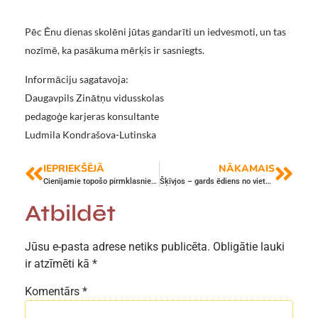
Pēc Ēnu dienas skolēni jūtas gandarīti un iedvesmoti, un tas
nozīmē, ka pasākuma mērķis ir sasniegts.
Informāciju sagatavoja:
Daugavpils Zinātņu vidusskolas
pedagoģe karjeras konsultante
Ludmila Kondrašova-Lutinska
IEPRIEKŠĒJĀ
NĀKAMAIS
Cienījamie topošo pirmklasnieku vecāki!
Šķīvjos – gards ēdiens no vietējiem pavāriem
Atbildēt
Jūsu e-pasta adrese netiks publicēta.
Obligātie lauki
ir atzīmēti kā
*
Komentārs
*