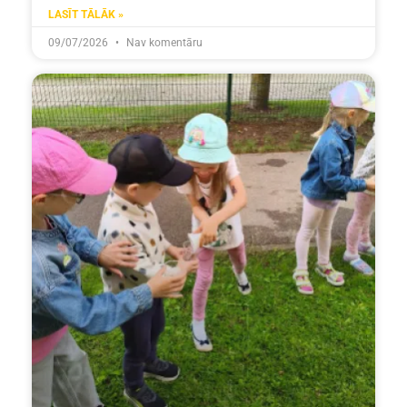
LASĪT TĀLĀK »
09/07/2026
Nav komentāru