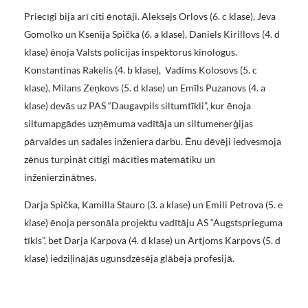
Priecīgi bija arī citi ēnotāji. Aleksejs Orlovs (6. c klase), Jeva
Gomolko un Ksenija Spička (6. a klase), Daniels Kirillovs (4. d
klase) ēnoja Valsts policijas inspektorus kinologus.
Konstantinas Rakelis (4. b klase), Vadims Kolosovs (5. c
klase), Milans Zeņkovs (5. d klase) un Emīls Puzanovs (4. a
klase) devās uz PAS “Daugavpils siltumtīkli”, kur ēnoja
siltumapgādes uzņēmuma vadītāja un siltumenerģijas
pārvaldes un sadales inženiera darbu. Ēnu dēvēji iedvesmoja
zēnus turpināt cītīgi mācīties matemātiku un
inženierzinātnes.
Darja Spička, Kamilla Stauro (3. a klase) un Emili Petrova (5. e
klase) ēnoja personāla projektu vadītāju AS “Augstsprieguma
tīkls”, bet Darja Karpova (4. d klase) un Artjoms Karpovs (5. d
klase) iedziļinājās ugunsdzēsēja glābēja profesijā.