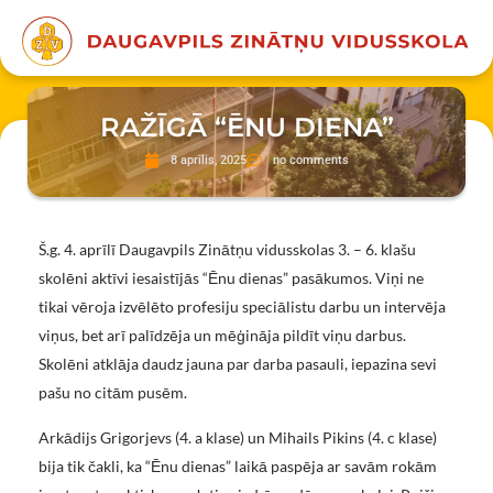
RAŽĪGĀ “ĒNU DIENA”
8 aprīlis, 2025
no comments
Š.g. 4. aprīlī Daugavpils Zinātņu vidusskolas 3. – 6. klašu
skolēni aktīvi iesaistījās “Ēnu dienas” pasākumos. Viņi ne
tikai vēroja izvēlēto profesiju speciālistu darbu un intervēja
viņus, bet arī palīdzēja un mēģināja pildīt viņu darbus.
Skolēni atklāja daudz jauna par darba pasauli, iepazina sevi
pašu no citām pusēm.
Arkādijs Grigorjevs (4. a klase) un Mihails Pikins (4. c klase)
bija tik čakli, ka “Ēnu dienas” laikā paspēja ar savām rokām