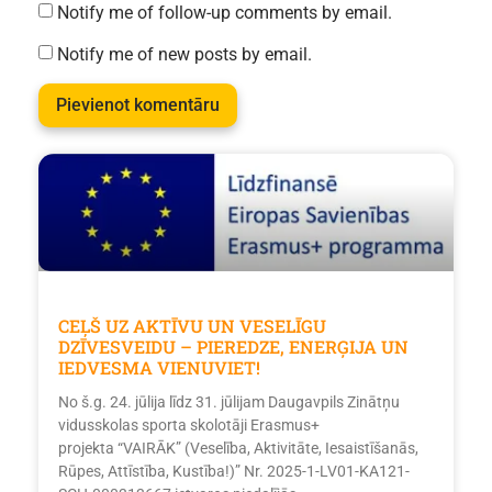
Notify me of follow-up comments by email.
Notify me of new posts by email.
CEĻŠ UZ AKTĪVU UN VESELĪGU
DZĪVESVEIDU – PIEREDZE, ENERĢIJA UN
IEDVESMA VIENUVIET!
No š.g. 24. jūlija līdz 31. jūlijam Daugavpils Zinātņu
vidusskolas sporta skolotāji Erasmus+
projekta “VAIRĀK” (Veselība, Aktivitāte, Iesaistīšanās,
Rūpes, Attīstība, Kustība!)” Nr. 2025-1-LV01-KA121-