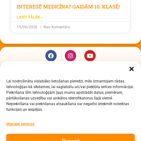
INTERESĒ MEDICĪNA? GAIDĀM 10. KLASĒ!
LASĪT TĀLĀK »
15/06/2026
Nav komentāru
KUR MĒS ESAM
Lai nodrošinātu vislabāko lietošanas pieredzi, mēs izmantojam tādas
Daugavpils Zinātņu vidusskola
tehnoloģijas kā sīkdatnes, lai saglabātu un/vai piekļūtu ierīces informācijai.
Raiņa iela 30, Daugavpils, LV-5401
Piekrišana šīm tehnoloģijām ļaus mums apstrādāt datus, piemēram,
Reģ. Nr. 2713903513 (IZM)
pārlūkošanas uzvedību vai unikālos identifikatorus šajā vietnē.
Nepiekrišana vai piekrišanas atsaukšana var negatīvi ietekmēt noteiktas
Daugavpils valstspilsētas pašvaldība 90000077325
funkcijas un iespējas.
KONTAKTI
Manage services
e-pasts: dzv@daugavpils.edu.lv
Pieņemt