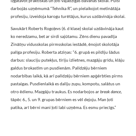
izgatavot praktiskas un ļoti vajadzīgas dāvanas skolai. Puiši
darbojās uzņēmumā “Tehnika R”, un pielaikojot metinātāja
profesiju, izveidoja karogu turētājus, kurus uzdāvināja skolai.
Savukārt Roberts Rogoļevs (6. d klase) skolai uzdāvināja kaut
ko neredzamu, bet ar sirdi sajūtamu. Zēns dienu pavadīja
Zinātņu vidusskolas pirmsskolas iestādē, ēnojot skolotāja
palīga profesiju. Roberta atziņas: “6. grupā es pildīju šādus
darbus: slaucīju putekļus, tīrīju izlietnes, mazgāju grīdu, klāju
galdus brokastīm un pusdienām. Palīdzēju bērniem
nodarbības laikā, kā arī palīdzēju bērniem apģērbties pirms
pastaigas. Pusdienlaikā es dalīju zupu, kompotu, salātus un
otro ēdienu. Mazgāju traukus. Es nodarbojos ar
break dance
,
tāpēc 6., 5. un 9. grupas bērniem es vēl dejoju. Man ļoti
patika, arī bērni mani ļoti labi uzņēma. Es esmu priecīgs.”