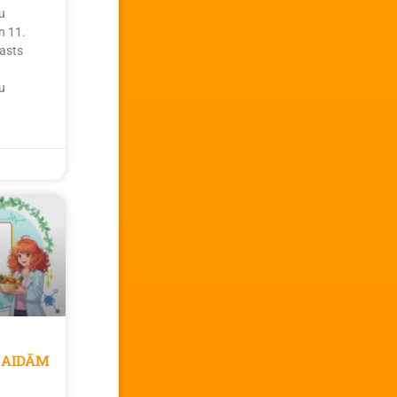
u
n 11.
asts
u
GAIDĀM