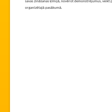
savas zināšanas ķīmijā, novērot demonstrējumus, veikt pr
organizētajā pasākumā.