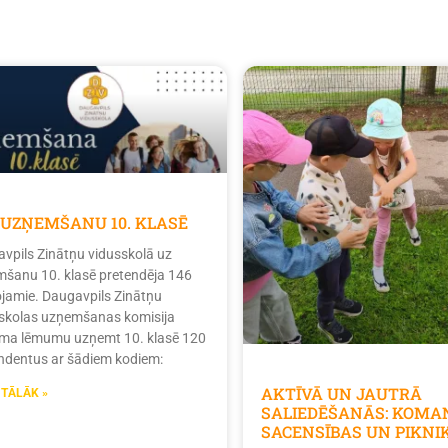
 UZŅEMŠANU 10. KLASĒ
vpils Zinātņu vidusskolā uz
šanu 10. klasē pretendēja 146
tojamie. Daugavpils Zinātņu
skolas uzņemšanas komisija
ma lēmumu uzņemt 10. klasē 120
ndentus ar šādiem kodiem:
AKTĪVĀ UN JAUTRĀ
 TĀLĀK »
SALIEDĒŠANĀS: KOMA
SACENSĪBAS UN PIKNI