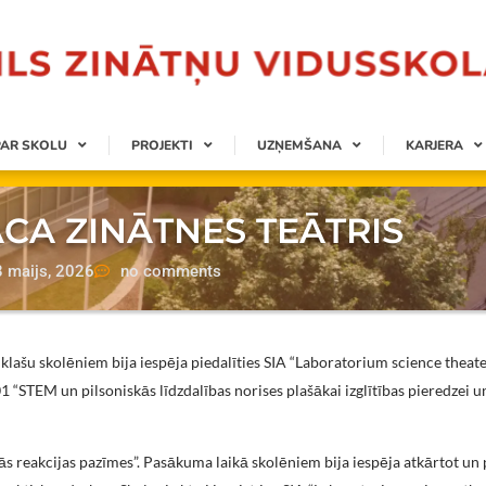
PAR SKOLU
PROJEKTI
UZŅEMŠANA
KARJERA
CA ZINĀTNES TEĀTRIS
8 maijs, 2026
no comments
 klašu skolēniem bija iespēja piedalīties SIA “Laboratorium science theate
 “STEM un pilsoniskās līdzdalības norises plašākai izglītības pieredzei u
s reakcijas pazīmes”. Pasākuma laikā skolēniem bija iespēja atkārtot un 