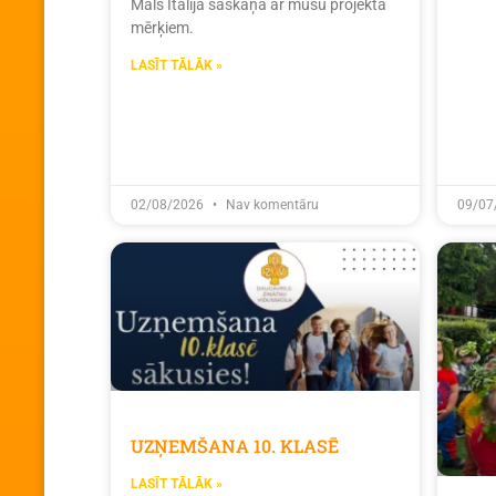
Mals Itālijā saskaņā ar mūsu projekta
mērķiem.
LASĪT TĀLĀK »
02/08/2026
Nav komentāru
09/07
UZŅEMŠANA 10. KLASĒ
LASĪT TĀLĀK »