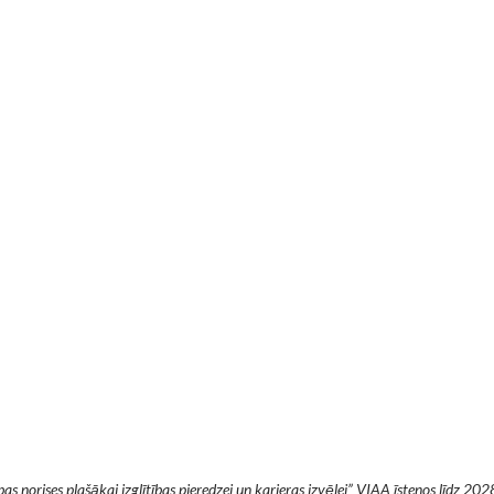
 norises plašākai izglītības pieredzei un karjeras izvēlei” VIAA īstenos līdz 202