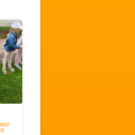
NDU
KS