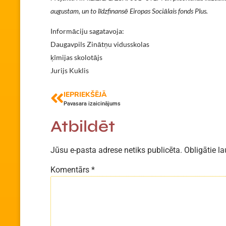
augustam, un to līdzfinansē Eiropas Sociālais fonds Plus.
Informāciju sagatavoja:
Daugavpils Zinātņu vidusskolas
ķīmijas skolotājs
Jurijs Kuklis
IEPRIEKŠĒJĀ
Pavasara izaicinājums
Atbildēt
Jūsu e-pasta adrese netiks publicēta.
Obligātie la
Komentārs
*