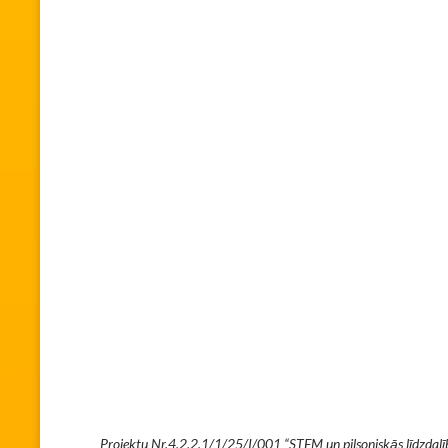
Projektu Nr.4.2.2.1/1/25/I/001 “STEM un pilsoniskās līdzdalības