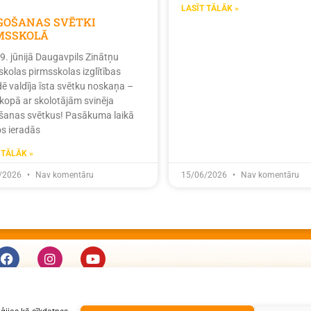
LASĪT TĀLĀK »
ĪGOŠANAS SVĒTKI
MSSKOLĀ
19. jūnijā Daugavpils Zinātņu
skolas pirmsskolas izglītības
dē valdīja īsta svētku noskaņa –
 kopā ar skolotājām svinēja
ošanas svētkus! Pasākuma laikā
s ieradās
 TĀLĀK »
/2026
Nav komentāru
15/06/2026
Nav komentāru
KONTAKTI