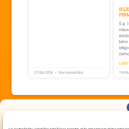
IEL
PIR
Š.g. 
vidus
iestā
bērni
Ielīg
ciemo
LASĪT
27/06/2026
Nav komentāru
19/06
KUR MĒS ESAM