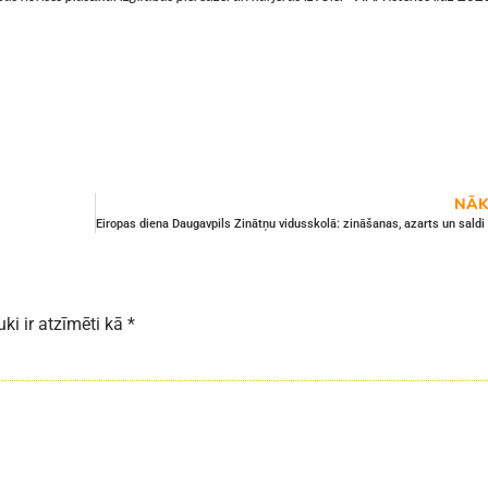
NĀK
uki ir atzīmēti kā
*