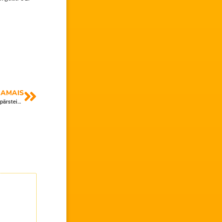
AMAIS
Eiropas diena Daugavpils Zinātņu vidusskolā: zināšanas, azarts un saldi pārsteigumi