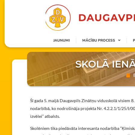
JAUNUMI
MĀCĪBU PROCESS
SKOLĀ IENĀ
Šī gada 5. maijā Daugavpils Zinātņu vidusskolā visiem 8.
nodarbībā, ko nodrošināja projekta Nr. 4.2.2.1/1/25/I/001
izvēlei” atbalsts.
Skolēniem tika piedāvāta interesanta nodarbība “Ķīmiskā