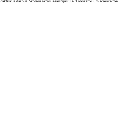
aktiskus darbus. Skolēni aktīvi iesaistījās SIA “Laboratorium science the