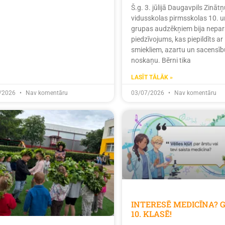
Š.g. 3. jūlijā Daugavpils Zinātņ
vidusskolas pirmsskolas 10. u
grupas audzēkņiem bija nepar
piedzīvojums, kas piepildīts ar
smiekliem, azartu un sacensīb
noskaņu. Bērni tika
LASĪT TĀLĀK »
/2026
Nav komentāru
03/07/2026
Nav komentāru
INTERESĒ MEDICĪNA? 
10. KLASĒ!