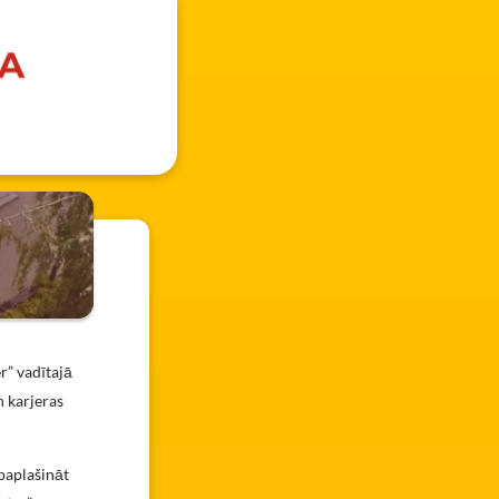
r” vadītajā
n karjeras
paplašināt