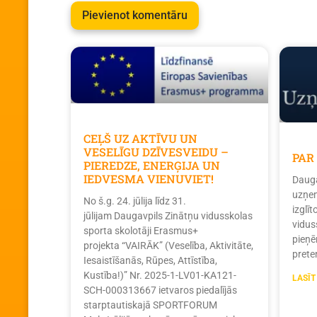
CEĻŠ UZ AKTĪVU UN
VESELĪGU DZĪVESVEIDU –
PAR
PIEREDZE, ENERĢIJA UN
IEDVESMA VIENUVIET!
Dauga
uzņem
No š.g. 24. jūlija līdz 31.
izglī
jūlijam Daugavpils Zinātņu vidusskolas
vidus
sporta skolotāji Erasmus+
pieņē
projekta “VAIRĀK” (Veselība, Aktivitāte,
prete
Iesaistīšanās, Rūpes, Attīstība,
Kustība!)” Nr. 2025-1-LV01-KA121-
LASĪT
SCH-000313667 ietvaros piedalījās
starptautiskajā SPORTFORUM