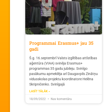
Programmai Erasmus+ jau 35
gadi
Š.g. 16.septembrī Valsts izglītības attīstības
aģentūra (VIAA) svinēja Erasmus+
programmas 35 gadu jubileju. Svinīgo
pasākumu apmeklēja arī Daugavpils Zinātņu
vidusskolas projektu koordinatore Helēna
Skripničenko. Svinīgajā
LASĪT TĀLĀK »
18/09/2022
Nav komentāru