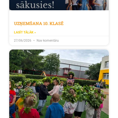
UZŅEMŠANA 10. KLASĒ
LASĪT TĀLĀK »
27/06/2026
Nav komentāru