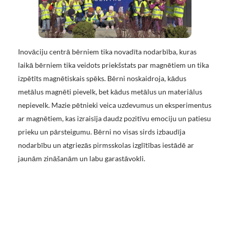
Inovāciju centrā bērniem tika novadīta nodarbība, kuras
laikā bērniem tika veidots priekšstats par magnētiem un tika
izpētīts magnētiskais spēks. Bērni noskaidroja, kādus
metālus magnēti pievelk, bet kādus metālus un materiālus
nepievelk. Mazie pētnieki veica uzdevumus un eksperimentus
ar magnētiem, kas izraisīja daudz pozitīvu emociju un patiesu
prieku un pārsteigumu. Bērni no visas sirds izbaudīja
nodarbību un atgriezās pirmsskolas izglītības iestādē ar
jaunām zināšanām un labu garastāvokli.