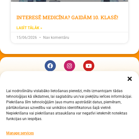
INTERESĒ MEDICĪNA? GAIDĀM 10. KLASĒ!
LASĪT TĀLĀK »
15/06/2026
Nav komentāru
KUR MĒS ESAM
Lai nodrošinātu vislabāko lietošanas pieredzi, mēs izmantojam tādas
Daugavpils Zinātņu vidusskola
tehnoloģijas kā sīkdatnes, lai saglabātu un/vai piekļūtu ierīces informācijai.
Raiņa iela 30, Daugavpils, LV-5401
Piekrišana šīm tehnoloģijām ļaus mums apstrādāt datus, piemēram,
Reģ. Nr. 2713903513 (IZM)
pārlūkošanas uzvedību vai unikālos identifikatorus šajā vietnē.
Nepiekrišana vai piekrišanas atsaukšana var negatīvi ietekmēt noteiktas
Daugavpils valstspilsētas pašvaldība 90000077325
funkcijas un iespējas.
KONTAKTI
Manage services