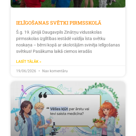
IELĪGOŠANAS SVĒTKI PIRMSSKOLĀ
Š.g. 19. jūnijā Daugavpils Zinātņu vidusskolas
pirmsskolas izglītības iestādē valdīja īsta svētku
noskaņa – bērni kopā ar skolotājām svinēja Ielīgošanas
svētkus! Pasākuma laikā ciemos ieradās
LASĪT TĀLĀK »
19/06/2026
Nav komentāru