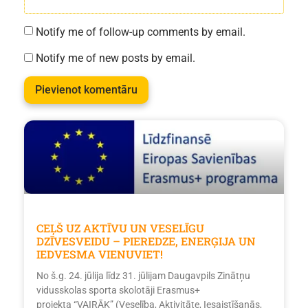
Notify me of follow-up comments by email.
Notify me of new posts by email.
CEĻŠ UZ AKTĪVU UN VESELĪGU
DZĪVESVEIDU – PIEREDZE, ENERĢIJA UN
IEDVESMA VIENUVIET!
No š.g. 24. jūlija līdz 31. jūlijam Daugavpils Zinātņu
vidusskolas sporta skolotāji Erasmus+
projekta “VAIRĀK” (Veselība, Aktivitāte, Iesaistīšanās,