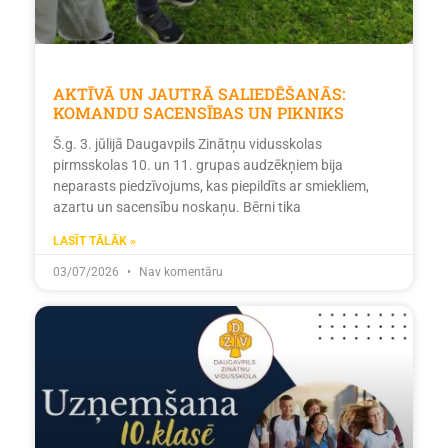
AKTĪVĀ UN JAUTRĀ SALIEDĒŠANĀS:
KOMANDU SACENSĪBAS UN PIKNIKS
Š.g. 3. jūlijā Daugavpils Zinātņu vidusskolas
pirmsskolas 10. un 11. grupas audzēkņiem bija
neparasts piedzīvojums, kas piepildīts ar smiekliem,
azartu un sacensību noskaņu. Bērni tika
LASĪT TĀLĀK »
03/07/2026
Nav komentāru