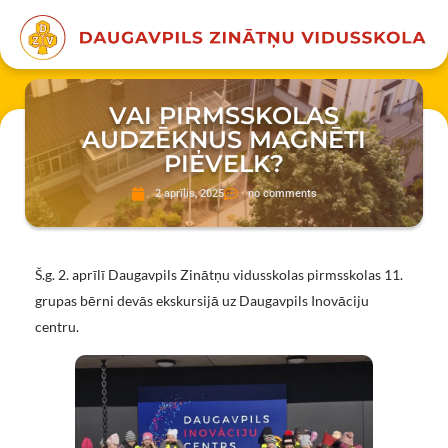
VAI PIRMSSKOLAS
AUDZĒKŅUS MAGNĒTI
PIEVELK?
2 aprīlis, 2025
no comments
Š.g. 2. aprīlī Daugavpils Zinātņu vidusskolas pirmsskolas 11.
grupas bērni devās ekskursijā uz Daugavpils Inovāciju
centru.