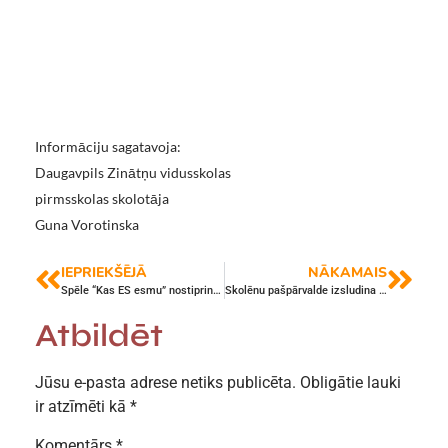
Informāciju sagatavoja:
Daugavpils Zinātņu vidusskolas
pirmsskolas skolotāja
Guna Vorotinska
IEPRIEKŠĒJĀ
NĀKAMAIS
Spēle “Kas ES esmu” nostiprina zināšanas par Eiropas Savienību
Skolēnu pašpārvalde izsludina prezidenta vēlēšanas!
Atbildēt
Jūsu e-pasta adrese netiks publicēta.
Obligātie lauki
ir atzīmēti kā
*
Komentārs
*