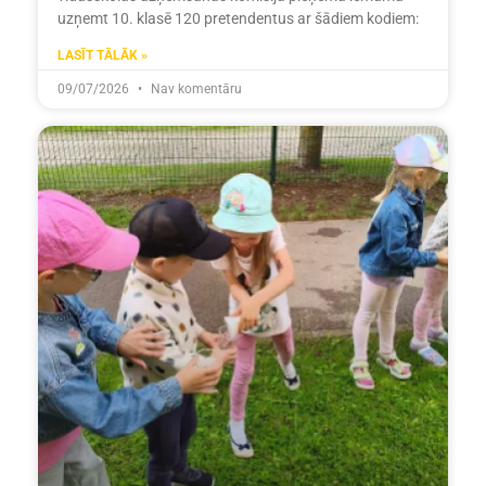
uzņemt 10. klasē 120 pretendentus ar šādiem kodiem:
LASĪT TĀLĀK »
09/07/2026
Nav komentāru