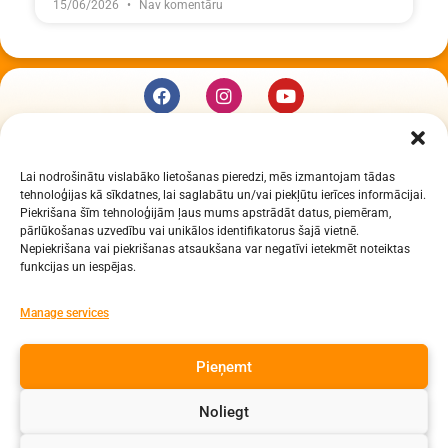
15/06/2026
Nav komentāru
KUR MĒS ESAM
Lai nodrošinātu vislabāko lietošanas pieredzi, mēs izmantojam tādas
Daugavpils Zinātņu vidusskola
tehnoloģijas kā sīkdatnes, lai saglabātu un/vai piekļūtu ierīces informācijai.
Raiņa iela 30, Daugavpils, LV-5401
Piekrišana šīm tehnoloģijām ļaus mums apstrādāt datus, piemēram,
Reģ. Nr. 2713903513 (IZM)
pārlūkošanas uzvedību vai unikālos identifikatorus šajā vietnē.
Nepiekrišana vai piekrišanas atsaukšana var negatīvi ietekmēt noteiktas
Daugavpils valstspilsētas pašvaldība 90000077325
funkcijas un iespējas.
KONTAKTI
Manage services
e-pasts: dzv@daugavpils.edu.lv
Pieņemt
tālr. Direktors: 65423030,
Lietvedis: 65421923
Noliegt
Visas tiesības aizsargātas