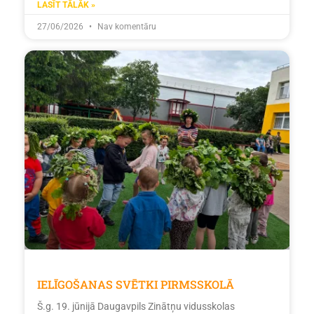
LASĪT TĀLĀK »
27/06/2026
Nav komentāru
IELĪGOŠANAS SVĒTKI PIRMSSKOLĀ
Š.g. 19. jūnijā Daugavpils Zinātņu vidusskolas