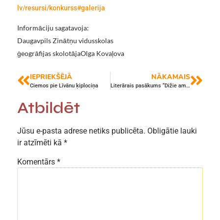
lv/resursi/konkurss#galerija
Informāciju sagatavoja:
Daugavpils Zinātņu vidusskolas
ģeogrāfijas skolotājaOlga Kovaļova
IEPRIEKŠĒJĀ
NĀKAMAIS
Ciemos pie Līvānu ķiplociņa
Literārais pasākums “Dižie amerikāņu autori”
Atbildēt
Jūsu e-pasta adrese netiks publicēta.
Obligātie lauki
ir atzīmēti kā
*
Komentārs
*