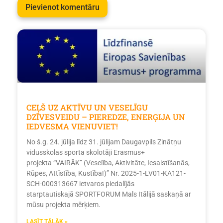
CEĻŠ UZ AKTĪVU UN VESELĪGU
DZĪVESVEIDU – PIEREDZE, ENERĢIJA UN
IEDVESMA VIENUVIET!
No š.g. 24. jūlija līdz 31. jūlijam Daugavpils Zinātņu
vidusskolas sporta skolotāji Erasmus+
projekta “VAIRĀK” (Veselība, Aktivitāte, Iesaistīšanās,
Rūpes, Attīstība, Kustība!)” Nr. 2025-1-LV01-KA121-
SCH-000313667 ietvaros piedalījās
starptautiskajā SPORTFORUM Mals Itālijā saskaņā ar
mūsu projekta mērķiem.
LASĪT TĀLĀK »