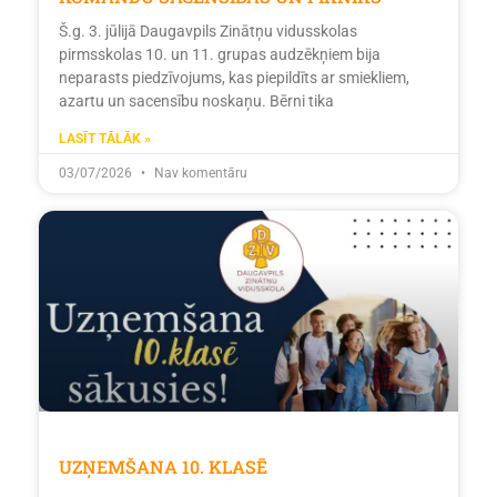
Š.g. 3. jūlijā Daugavpils Zinātņu vidusskolas
pirmsskolas 10. un 11. grupas audzēkņiem bija
neparasts piedzīvojums, kas piepildīts ar smiekliem,
azartu un sacensību noskaņu. Bērni tika
LASĪT TĀLĀK »
03/07/2026
Nav komentāru
UZŅEMŠANA 10. KLASĒ