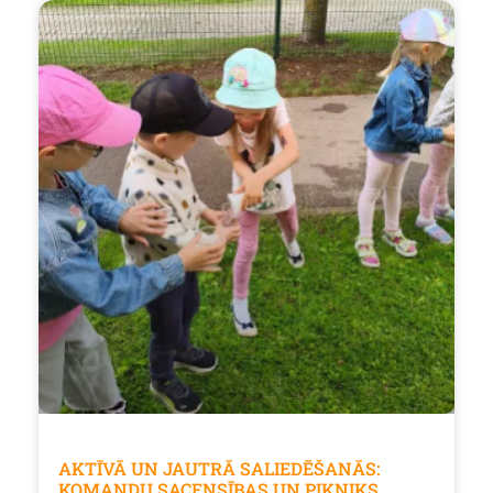
AKTĪVĀ UN JAUTRĀ SALIEDĒŠANĀS:
KOMANDU SACENSĪBAS UN PIKNIKS