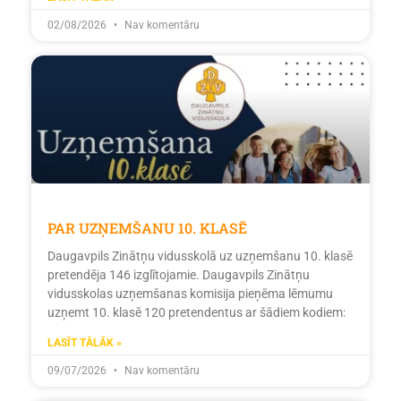
02/08/2026
Nav komentāru
PAR UZŅEMŠANU 10. KLASĒ
Daugavpils Zinātņu vidusskolā uz uzņemšanu 10. klasē
pretendēja 146 izglītojamie. Daugavpils Zinātņu
vidusskolas uzņemšanas komisija pieņēma lēmumu
uzņemt 10. klasē 120 pretendentus ar šādiem kodiem:
LASĪT TĀLĀK »
09/07/2026
Nav komentāru