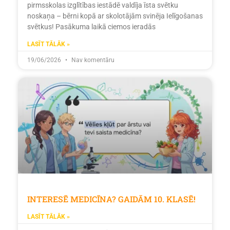
pirmsskolas izglītības iestādē valdīja īsta svētku
noskaņa – bērni kopā ar skolotājām svinēja Ielīgošanas
svētkus! Pasākuma laikā ciemos ieradās
LASĪT TĀLĀK »
19/06/2026
Nav komentāru
INTERESĒ MEDICĪNA? GAIDĀM 10. KLASĒ!
LASĪT TĀLĀK »