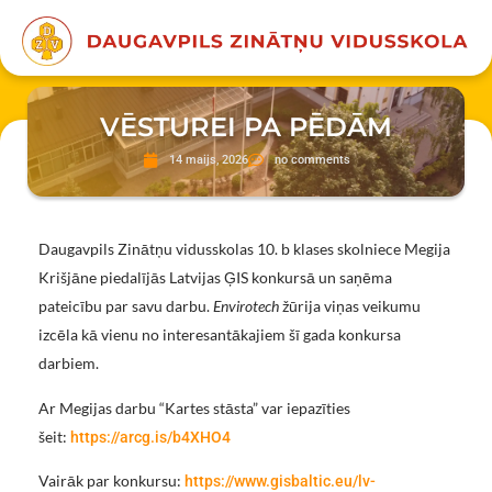
VĒSTUREI PA PĒDĀM
14 maijs, 2026
no comments
Daugavpils Zinātņu vidusskolas 10. b klases skolniece Megija
Krišjāne piedalījās Latvijas ĢIS konkursā un saņēma
pateicību par savu darbu.
Envirotech
žūrija viņas veikumu
izcēla kā vienu no interesantākajiem šī gada konkursa
darbiem.
Ar Megijas darbu “Kartes stāsta” var iepazīties
šeit:
https://arcg.is/b4XHO4
Vairāk par konkursu:
https://www.gisbaltic.eu/lv-