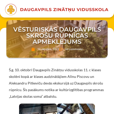
VĒSTURISKĀS DAUGAVPILS
SKROŠU RŪPNĪCAS
APMEKLĒJUMS
12 oktobris, 2023
no comments
Š.g. 10. oktobrī Daugavpils Zinātņu vidusskolas 11. c klases
skolēni kopā ar klases audzinātājiem Alīnu Piscovu un
Aleksandru Pitkeviču devās ekskursijā uz Daugavpils skrošu
rūpnīcu. Šis pasākums notika ar kultūrizglītības programmas
„Latvijas skolas soma” atbalstu.