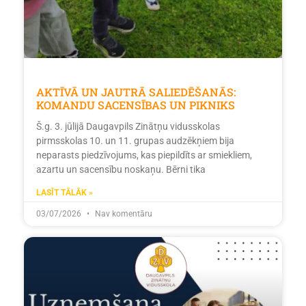
AKTĪVĀ UN JAUTRĀ SALIEDĒŠANĀS:
KOMANDU SACENSĪBAS UN PIKNIKS
Š.g. 3. jūlijā Daugavpils Zinātņu vidusskolas
pirmsskolas 10. un 11. grupas audzēkņiem bija
neparasts piedzīvojums, kas piepildīts ar smiekliem,
azartu un sacensību noskaņu. Bērni tika
LASĪT TĀLĀK »
03/07/2026
Nav komentāru