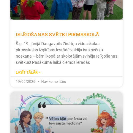
IELĪGOŠANAS SVĒTKI PIRMSSKOLĀ
Š.g. 19. jūnijā Daugavpils Zinātņu vidusskolas
pirmsskolas izglītības iestādē valdīja īsta svētku
noskaņa – bērni kopā ar skolotājām svinēja Ielīgošanas
svētkus! Pasākuma laikā ciemos ieradās
LASĪT TĀLĀK »
19/06/2026
Nav komentāru