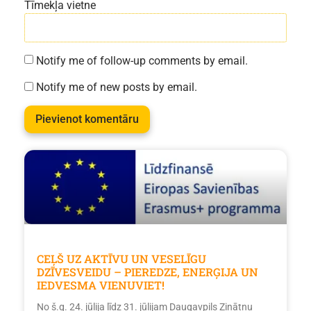
Tīmekļa vietne
Notify me of follow-up comments by email.
Notify me of new posts by email.
CEĻŠ UZ AKTĪVU UN VESELĪGU
DZĪVESVEIDU – PIEREDZE, ENERĢIJA UN
IEDVESMA VIENUVIET!
No š.g. 24. jūlija līdz 31. jūlijam Daugavpils Zinātņu