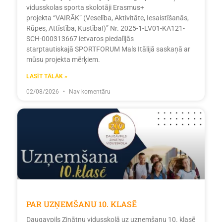
vidusskolas sporta skolotāji Erasmus+
projekta “VAIRĀK” (Veselība, Aktivitāte, Iesaistīšanās,
Rūpes, Attīstība, Kustība!)” Nr. 2025-1-LV01-KA121-
SCH-000313667 ietvaros piedalījās
starptautiskajā SPORTFORUM Mals Itālijā saskaņā ar
mūsu projekta mērķiem.
LASĪT TĀLĀK »
02/08/2026
Nav komentāru
PAR UZŅEMŠANU 10. KLASĒ
Daugavpils Zinātņu vidusskolā uz uzņemšanu 10. klasē