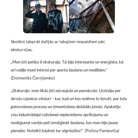
Skolēni labprāt dalījās ar labajiem iespaidiem pēc
ekskursijas.
„Man ļoti patika šī ekskursija. Tā bija interesanta un enerģiska, kā
arī radīja manī interesi par sporta šaušanu un medībām.”
(Domeniks Čerņijenko)
„Ekskursija man likās ļoti aizraujoša un pamācoša. Uzzināju par
skrošu rūpnīcas vēsturi – kur, kad un kas nolēma to būvēt, par ložu
gatavošanas procesu un izmantošanu dažādās jomās. Apskatīju
visu industriālajai ražošanai nepieciešamo aprīkojumu un
noslēgumā varēju pati izmēģināt šaušanu, kas man bija jauna
pieredze. Noteikti kādreiz tur atgriezīšos!”
(Polina Panteviča)