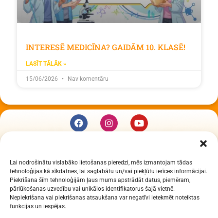
INTERESĒ MEDICĪNA? GAIDĀM 10. KLASĒ!
LASĪT TĀLĀK »
15/06/2026
Nav komentāru
KUR MĒS ESAM
Lai nodrošinātu vislabāko lietošanas pieredzi, mēs izmantojam tādas
Daugavpils Zinātņu vidusskola
tehnoloģijas kā sīkdatnes, lai saglabātu un/vai piekļūtu ierīces informācijai.
Raiņa iela 30, Daugavpils, LV-5401
Piekrišana šīm tehnoloģijām ļaus mums apstrādāt datus, piemēram,
Reģ. Nr. 2713903513 (IZM)
pārlūkošanas uzvedību vai unikālos identifikatorus šajā vietnē.
Nepiekrišana vai piekrišanas atsaukšana var negatīvi ietekmēt noteiktas
Daugavpils valstspilsētas pašvaldība 90000077325
funkcijas un iespējas.