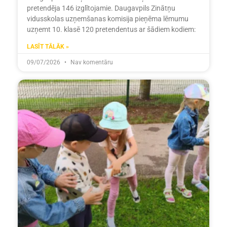
pretendēja 146 izglītojamie. Daugavpils Zinātņu
vidusskolas uzņemšanas komisija pieņēma lēmumu
uzņemt 10. klasē 120 pretendentus ar šādiem kodiem:
LASĪT TĀLĀK »
09/07/2026
Nav komentāru