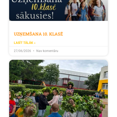
UZŅEMŠANA 10. KLASĒ
LASĪT TĀLĀK »
27/06/2026
Nav komentāru