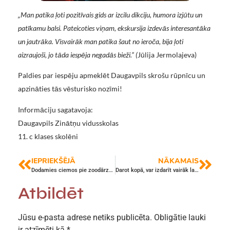
„Man patika ļoti pozitīvais gids ar izcilu dikciju, humora izjūtu un
patīkamu balsi. Pateicoties viņam, ekskursija izdevās interesantāka
un jautrāka. Visvairāk man patika šaut no ieroča, bija ļoti
aizraujoši, jo tāda iespēja negadās bieži.” (
Jūlija Jermolajeva)
Paldies par iespēju apmeklēt Daugavpils skrošu rūpnīcu un
apzināties tās vēsturisko nozīmi!
Informāciju sagatavoja:
Daugavpils Zinātņu vidusskolas
11. c klases skolēni
IEPRIEKŠĒJĀ
NĀKAMAIS
Dodamies ciemos pie zoodārza iemītniekiem ar dāvanām
Darot kopā, var izdarīt vairāk labu darbu!
Atbildēt
Jūsu e-pasta adrese netiks publicēta.
Obligātie lauki
ir atzīmēti kā
*