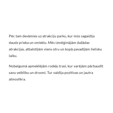
Pēc tam devāmies uz atrakciju parku, kur mūs sagaidīja
daudz prieka un smieklu. Mēs izmēģinājām dažādas
atrakcijas, atbalstījām viens otru un kopā pavadījām lielisku
laiku.
Nobeigumā apmeklējām rodeļu trasi, kur varējām pārbaudīt
savu veiklību un drosmi. Tur valdīja pozitīvas un jautra
atmosfēra.