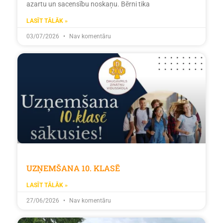
azartu un sacensību noskaņu. Bērni tika
LASĪT TĀLĀK »
03/07/2026
Nav komentāru
UZŅEMŠANA 10. KLASĒ
LASĪT TĀLĀK »
27/06/2026
Nav komentāru