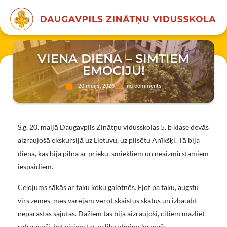
VIENA DIENA – SIMTIEM
EMOCIJU!
20 maijs, 2026
no comments
Š.g. 20. maijā Daugavpils Zinātņu vidusskolas 5. b klase devās
aizraujošā ekskursijā uz Lietuvu, uz pilsētu Anīkšķi. Tā bija
diena, kas bija pilna ar prieku, smiekliem un neaizmirstamiem
iespaidiem.
Ceļojums sākās ar taku koku galotnēs. Ejot pa taku, augstu
virs zemes, mēs varējām vērot skaistus skatus un izbaudīt
neparastas sajūtas. Dažiem tas bija aizraujoši, citiem mazliet
satraucoši, bet visiem tas palika atmiņā kā īpašs