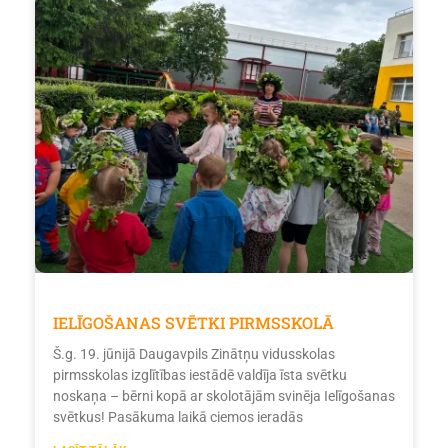
IELĪGOŠANAS SVĒTKI PIRMSSKOLĀ
Š.g. 19. jūnijā Daugavpils Zinātņu vidusskolas
pirmsskolas izglītības iestādē valdīja īsta svētku
noskaņa – bērni kopā ar skolotājām svinēja Ielīgošanas
svētkus! Pasākuma laikā ciemos ieradās