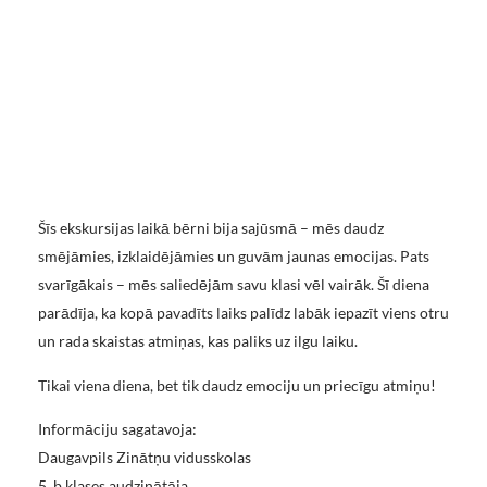
Šīs ekskursijas laikā bērni bija sajūsmā – mēs daudz
smējāmies, izklaidējāmies un guvām jaunas emocijas. Pats
svarīgākais – mēs saliedējām savu klasi vēl vairāk. Šī diena
parādīja, ka kopā pavadīts laiks palīdz labāk iepazīt viens otru
un rada skaistas atmiņas, kas paliks uz ilgu laiku.
Tikai viena diena, bet tik daudz emociju un priecīgu atmiņu!
Informāciju sagatavoja:
Daugavpils Zinātņu vidusskolas
5. b klases audzinātāja