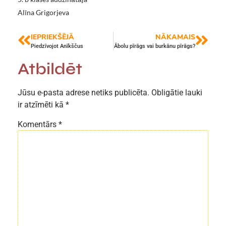
Alīna Grigorjeva
IEPRIEKŠĒJĀ
NĀKAMAIS
Piedzīvojot Anīkščus
Ābolu pīrāgs vai burkānu pīrāgs?
Atbildēt
Jūsu e-pasta adrese netiks publicēta.
Obligātie lauki
ir atzīmēti kā
*
Komentārs
*