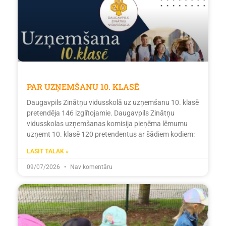
PAR UZŅEMŠANU 10. KLASĒ
Daugavpils Zinātņu vidusskolā uz uzņemšanu 10. klasē
pretendēja 146 izglītojamie. Daugavpils Zinātņu
vidusskolas uzņemšanas komisija pieņēma lēmumu
uzņemt 10. klasē 120 pretendentus ar šādiem kodiem:
LASĪT TĀLĀK »
09/07/2026
Nav komentāru