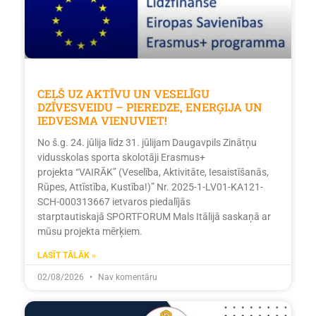
CEĻŠ UZ AKTĪVU UN VESELĪGU
DZĪVESVEIDU – PIEREDZE, ENERĢIJA UN
IEDVESMA VIENUVIET!
No š.g. 24. jūlija līdz 31. jūlijam Daugavpils Zinātņu
vidusskolas sporta skolotāji Erasmus+
projekta “VAIRĀK” (Veselība, Aktivitāte, Iesaistīšanās,
Rūpes, Attīstība, Kustība!)” Nr. 2025-1-LV01-KA121-
SCH-000313667 ietvaros piedalījās
starptautiskajā SPORTFORUM Mals Itālijā saskaņā ar
mūsu projekta mērķiem.
LASĪT TĀLĀK »
02/08/2026
Nav komentāru