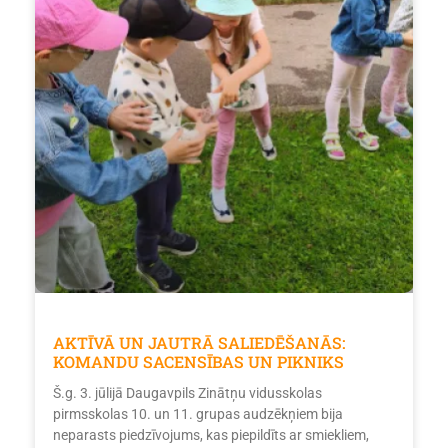
AKTĪVĀ UN JAUTRĀ SALIEDĒŠANĀS:
KOMANDU SACENSĪBAS UN PIKNIKS
Š.g. 3. jūlijā Daugavpils Zinātņu vidusskolas
pirmsskolas 10. un 11. grupas audzēkņiem bija
neparasts piedzīvojums, kas piepildīts ar smiekliem,