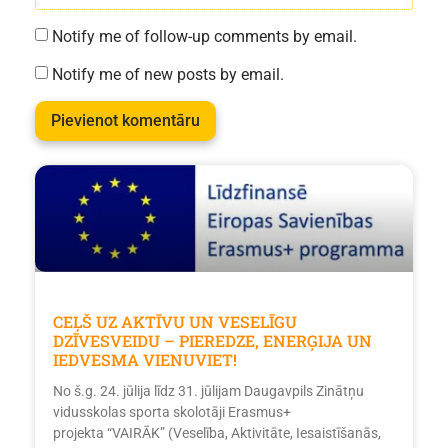
Notify me of follow-up comments by email.
Notify me of new posts by email.
CEĻŠ UZ AKTĪVU UN VESELĪGU
DZĪVESVEIDU – PIEREDZE, ENERĢIJA UN
IEDVESMA VIENUVIET!
No š.g. 24. jūlija līdz 31. jūlijam Daugavpils Zinātņu
vidusskolas sporta skolotāji Erasmus+
projekta “VAIRĀK” (Veselība, Aktivitāte, Iesaistīšanās,