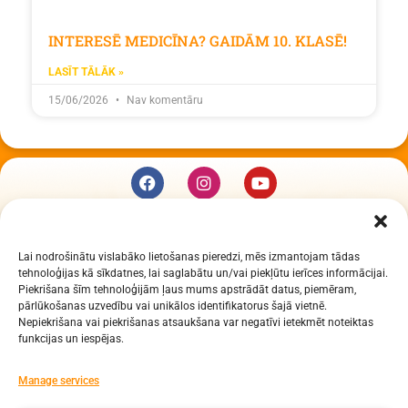
INTERESĒ MEDICĪNA? GAIDĀM 10. KLASĒ!
LASĪT TĀLĀK »
15/06/2026
Nav komentāru
KUR MĒS ESAM
Lai nodrošinātu vislabāko lietošanas pieredzi, mēs izmantojam tādas
Daugavpils Zinātņu vidusskola
tehnoloģijas kā sīkdatnes, lai saglabātu un/vai piekļūtu ierīces informācijai.
Raiņa iela 30, Daugavpils, LV-5401
Piekrišana šīm tehnoloģijām ļaus mums apstrādāt datus, piemēram,
Reģ. Nr. 2713903513 (IZM)
pārlūkošanas uzvedību vai unikālos identifikatorus šajā vietnē.
Nepiekrišana vai piekrišanas atsaukšana var negatīvi ietekmēt noteiktas
Daugavpils valstspilsētas pašvaldība 90000077325
funkcijas un iespējas.
KONTAKTI
Manage services