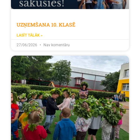
UZŅEMŠANA 10. KLASĒ
LASĪT TĀLĀK »
27/06/2026
Nav komentāru