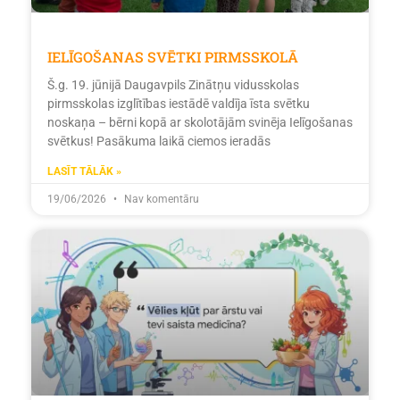
IELĪGOŠANAS SVĒTKI PIRMSSKOLĀ
Š.g. 19. jūnijā Daugavpils Zinātņu vidusskolas
pirmsskolas izglītības iestādē valdīja īsta svētku
noskaņa – bērni kopā ar skolotājām svinēja Ielīgošanas
svētkus! Pasākuma laikā ciemos ieradās
LASĪT TĀLĀK »
19/06/2026
Nav komentāru