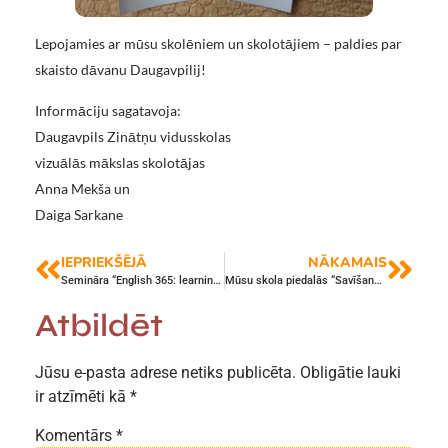
Lepojamies ar mūsu skolēniem un skolotājiem – paldies par
skaisto dāvanu Daugavpilij!
Informāciju sagatavoja:
Daugavpils Zinātņu vidusskolas
vizuālās mākslas skolotājas
Anna Mekša un
Daiga Sarkane
IEPRIEKŠĒJĀ
NĀKAMAIS
Semināra “English 365: learning in and out of the classroom” akcenti
Mūsu skola piedalās “Savīšanās ceļā”
Atbildēt
Jūsu e-pasta adrese netiks publicēta.
Obligātie lauki
ir atzīmēti kā
*
Komentārs
*