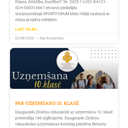
Rūpes, Attīstība, Kustība!)” Nr. 2025-1-LV01-KA121-
SCH-000313667 ietvaros piedalījās
starptautiskajā SPORTFORUM Mals Itālijā saskaņā ar
mūsu projekta mērķiem.
LASĪT TĀLĀK »
02/08/2026
Nav komentāru
PAR UZŅEMŠANU 10. KLASĒ
Daugavpils Zinātņu vidusskolā uz uzņemšanu 10. klasē
pretendēja 146 izglītojamie. Daugavpils Zinātņu
vidusskolas uzņemšanas komisija pieņēma lēmumu