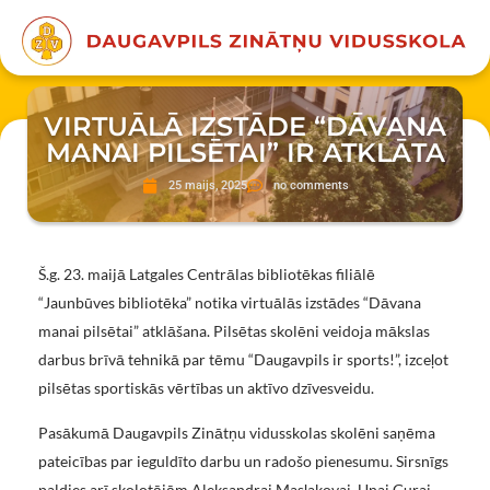
VIRTUĀLĀ IZSTĀDE “DĀVANA
MANAI PILSĒTAI” IR ATKLĀTA
25 maijs, 2025
no comments
Š.g. 23. maijā Latgales Centrālas bibliotēkas filiālē
“Jaunbūves bibliotēka” notika virtuālās izstādes “Dāvana
manai pilsētai” atklāšana. Pilsētas skolēni veidoja mākslas
darbus brīvā tehnikā par tēmu “Daugavpils ir sports!”, izceļot
pilsētas sportiskās vērtības un aktīvo dzīvesveidu.
Pasākumā Daugavpils Zinātņu vidusskolas skolēni saņēma
pateicības par ieguldīto darbu un radošo pienesumu. Sirsnīgs
paldies arī skolotājām Aleksandrai Masļakovai, Unai Gurai,