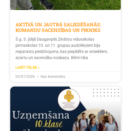
AKTĪVĀ UN JAUTRĀ SALIEDĒŠANĀS:
KOMANDU SACENSĪBAS UN PIKNIKS
Š.g. 3. jūlijā Daugavpils Zinātņu vidusskolas
pirmsskolas 10. un 11. grupas audzēkņiem bija
neparasts piedzīvojums, kas piepildīts ar smiekliem,
azartu un sacensību noskaņu. Bērni tika
LASĪT TĀLĀK »
03/07/2026
Nav komentāru