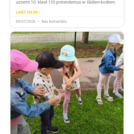
uzņemt 10. klasē 120 pretendentus ar šādiem kodiem:
LASĪT TĀLĀK »
09/07/2026
Nav komentāru