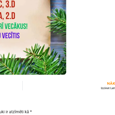
NĀK
Izzinot Lat
uki ir atzīmēti kā
*