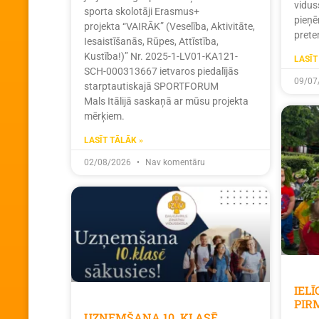
vidus
sporta skolotāji Erasmus+
pieņē
projekta “VAIRĀK” (Veselība, Aktivitāte,
prete
Iesaistīšanās, Rūpes, Attīstība,
Kustība!)” Nr. 2025-1-LV01-KA121-
LASĪT
SCH-000313667 ietvaros piedalījās
09/07
starptautiskajā SPORTFORUM
Mals Itālijā saskaņā ar mūsu projekta
mērķiem.
LASĪT TĀLĀK »
02/08/2026
Nav komentāru
IEL
PIR
UZŅEMŠANA 10. KLASĒ