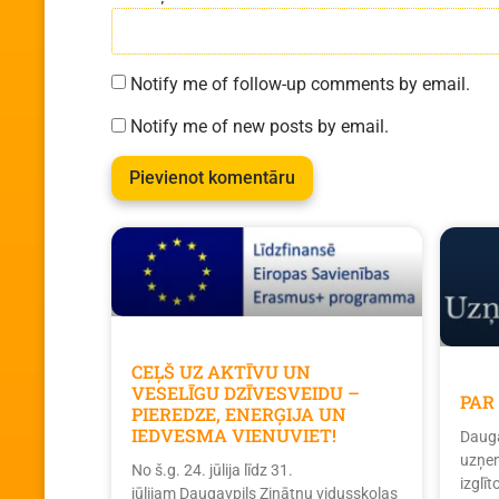
Notify me of follow-up comments by email.
Notify me of new posts by email.
CEĻŠ UZ AKTĪVU UN
VESELĪGU DZĪVESVEIDU –
PAR
PIEREDZE, ENERĢIJA UN
IEDVESMA VIENUVIET!
Dauga
uzņem
No š.g. 24. jūlija līdz 31.
izglī
jūlijam Daugavpils Zinātņu vidusskolas