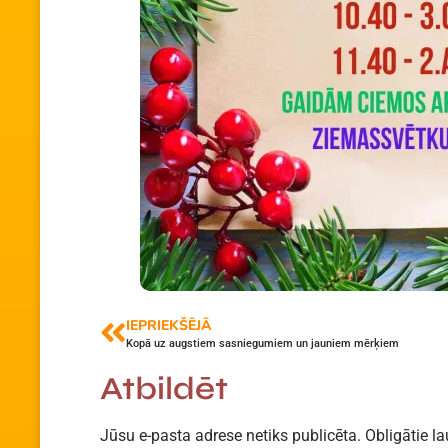
IEPRIEKŠĒJĀ
Kopā uz augstiem sasniegumiem un jauniem mērķiem
Atbildēt
Jūsu e-pasta adrese netiks publicēta.
Obligātie la