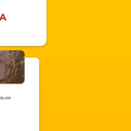
Ā
ļu pie