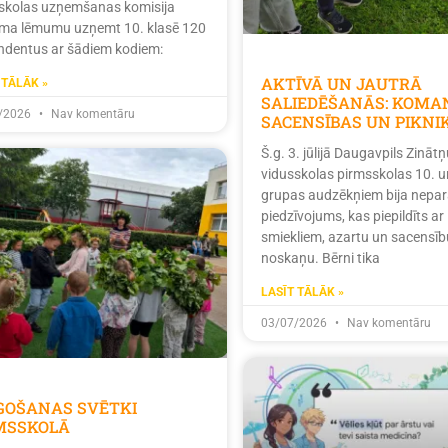
skolas uzņemšanas komisija
ma lēmumu uzņemt 10. klasē 120
ndentus ar šādiem kodiem:
AKTĪVĀ UN JAUTRĀ
 TĀLĀK »
SALIEDĒŠANĀS: KOMA
/2026
Nav komentāru
SACENSĪBAS UN PIKNI
Š.g. 3. jūlijā Daugavpils Zinātņ
vidusskolas pirmsskolas 10. u
grupas audzēkņiem bija nepar
piedzīvojums, kas piepildīts ar
smiekliem, azartu un sacensīb
noskaņu. Bērni tika
LASĪT TĀLĀK »
03/07/2026
Nav komentāru
ĪGOŠANAS SVĒTKI
MSSKOLĀ