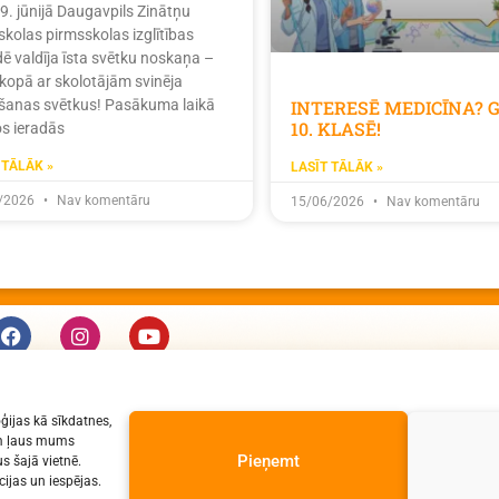
19. jūnijā Daugavpils Zinātņu
skolas pirmsskolas izglītības
dē valdīja īsta svētku noskaņa –
 kopā ar skolotājām svinēja
INTERESĒ MEDICĪNA? 
ošanas svētkus! Pasākuma laikā
10. KLASĒ!
s ieradās
 TĀLĀK »
LASĪT TĀLĀK »
/2026
Nav komentāru
15/06/2026
Nav komentāru
KONTAKTI
ģijas kā sīkdatnes,
e-pasts: dzv@daugavpils.edu.lv
jām ļaus mums
tālr. Direktors: 65423030,
Pieņemt
s šajā vietnē.
ijas un iespējas.
Lietvedis: 65421923