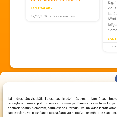
Š.g. 
vidus
LASĪT TĀLĀK »
iestā
27/06/2026
Nav komentāru
bērni
Ielīg
ciemo
LASĪT
19/06
KUR MĒS ESAM
Lai nodrošinātu vislabāko lietošanas pieredzi, mēs izmantojam tādas tehnolo
Daugavpils Zinātņu vidusskola
lai saglabātu un/vai piekļūtu ierīces informācijai. Piekrišana šīm tehnoloģi
Raiņa iela 30, Daugavpils, LV-5401
apstrādāt datus, piemēram, pārlūkošanas uzvedību vai unikālos identifikatoru
Nepiekrišana vai piekrišanas atsaukšana var negatīvi ietekmēt noteiktas funkc
Reģ. Nr. 2713903513 (IZM)