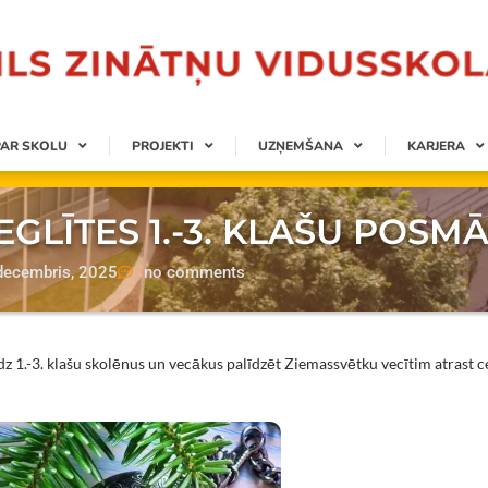
PAR SKOLU
PROJEKTI
UZŅEMŠANA
KARJERA
GLĪTES 1.-3. KLAŠU POSM
decembris, 2025
no comments
 1.-3. klašu skolēnus un vecākus palīdzēt Ziemassvētku vecītim atrast ce