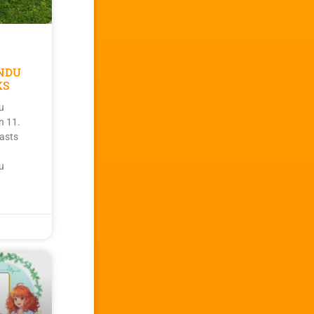
NDU
KS
u
n 11.
asts
u