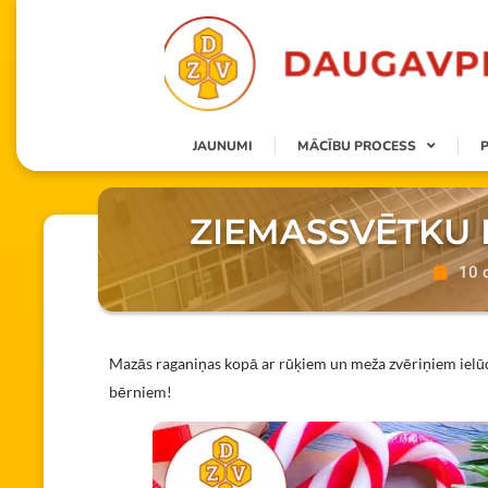
JAUNUMI
MĀCĪBU PROCESS
ZIEMASSVĒTKU E
10 
Mazās raganiņas kopā ar rūķiem un meža zvēriņiem ielūdz
bērniem!