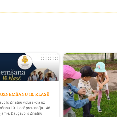
 UZŅEMŠANU 10. KLASĒ
vpils Zinātņu vidusskolā uz
šanu 10. klasē pretendēja 146
tojamie. Daugavpils Zinātņu