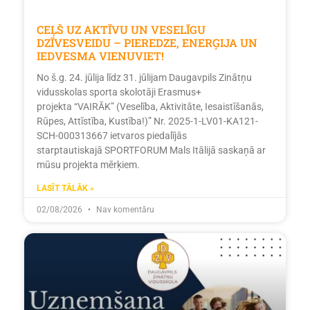
CEĻŠ UZ AKTĪVU UN VESELĪGU
DZĪVESVEIDU – PIEREDZE, ENERĢIJA UN
IEDVESMA VIENUVIET!
No š.g. 24. jūlija līdz 31. jūlijam Daugavpils Zinātņu
vidusskolas sporta skolotāji Erasmus+
projekta “VAIRĀK” (Veselība, Aktivitāte, Iesaistīšanās,
Rūpes, Attīstība, Kustība!)” Nr. 2025-1-LV01-KA121-
SCH-000313667 ietvaros piedalījās
starptautiskajā SPORTFORUM Mals Itālijā saskaņā ar
mūsu projekta mērķiem.
LASĪT TĀLĀK »
02/08/2026
Nav komentāru