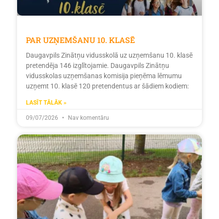
PAR UZŅEMŠANU 10. KLASĒ
Daugavpils Zinātņu vidusskolā uz uzņemšanu 10. klasē
pretendēja 146 izglītojamie. Daugavpils Zinātņu
vidusskolas uzņemšanas komisija pieņēma lēmumu
uzņemt 10. klasē 120 pretendentus ar šādiem kodiem:
LASĪT TĀLĀK »
09/07/2026
Nav komentāru