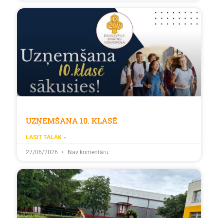
UZŅEMŠANA 10. KLASĒ
LASĪT TĀLĀK »
27/06/2026
Nav komentāru