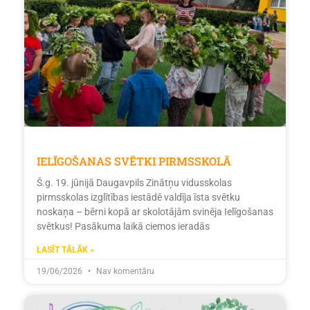
IELĪGOŠANAS SVĒTKI PIRMSSKOLĀ
Š.g. 19. jūnijā Daugavpils Zinātņu vidusskolas
pirmsskolas izglītības iestādē valdīja īsta svētku
noskaņa – bērni kopā ar skolotājām svinēja Ielīgošanas
svētkus! Pasākuma laikā ciemos ieradās
LASĪT TĀLĀK »
19/06/2026
Nav komentāru