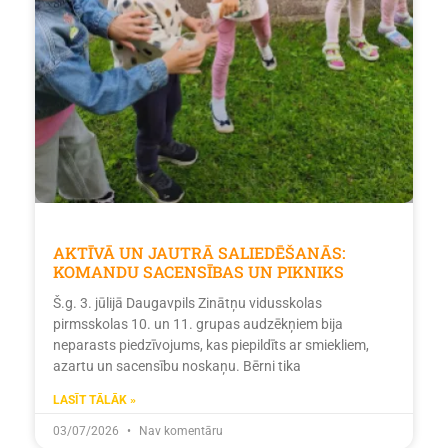
AKTĪVĀ UN JAUTRĀ SALIEDĒŠANĀS:
KOMANDU SACENSĪBAS UN PIKNIKS
Š.g. 3. jūlijā Daugavpils Zinātņu vidusskolas
pirmsskolas 10. un 11. grupas audzēkņiem bija
neparasts piedzīvojums, kas piepildīts ar smiekliem,
azartu un sacensību noskaņu. Bērni tika
LASĪT TĀLĀK »
03/07/2026
Nav komentāru