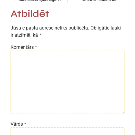
Jauno mācību gadu sagaidot
Sveiciens Zinību dienā!
Atbildēt
Jūsu e-pasta adrese netiks publicēta.
Obligātie lauki
ir atzīmēti kā
*
Komentārs
*
Vārds
*