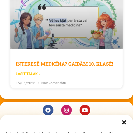
INTERESĒ MEDICĪNA? GAIDĀM 10. KLASĒ!
LASĪT TĀLĀK »
15/06/2026
Nav komentāru
KUR MĒS ESAM