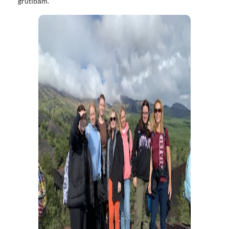
grūtībām.”