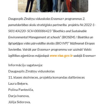
Daugavpils Zinātņu vidusskolas Erasmus+ programmas 2.
pamatdarbības skolu stratēģisko partnerību projektu Nr.2022-1-
SI01-KA220- SCH-000086423 “Bioethics and Sustainable
Environmental Management at schools” (BIOSEM) / Bioētika un
ilgtspējīgas vides pārvaldība skolās (BIO IVP)”
līdzfinansē Eiropas
Savienība. Vairāk par Erasmus+ programmu var uzzināt Valsts
izglītības aģentūras mājaslapā
sadaļā Erasmus+
www.viaa.gov.lv
Informāciju sagatavoja:
Daugavpils Zinātņu vidusskolas
11. klases skolnieces, projekta komandas dalībnieces
Laura Beķere,
Polina Panteviča,
Darja Ivanova,
Jūlija Sidorova,