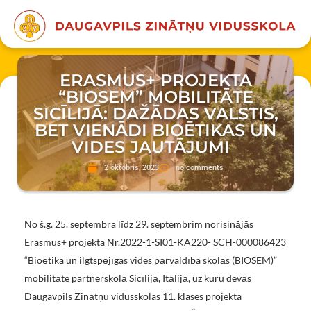
ERASMUS+ PROJEKTA
“BIOSEM” MOBILITĀTE
SICĪLIJĀ: DAŽĀDAS VALSTIS,
BET VIENĀDI BIOĒTIKAS UN
VIDES JAUTĀJUMI
2 oktobris, 2023
no comments
No š.g. 25. septembra līdz 29. septembrim norisinājās
Erasmus+ projekta Nr.2022-1-SI01-KA220- SCH-000086423
“Bioētika un ilgtspējīgas vides pārvaldība skolās (BIOSEM)”
mobilitāte partnerskolā Sicīlijā, Itālijā, uz kuru devās
Daugavpils Zinātņu vidusskolas 11. klases projekta