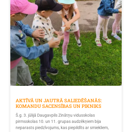
AKTĪVĀ UN JAUTRĀ SALIEDĒŠANĀS:
KOMANDU SACENSĪBAS UN PIKNIKS
Š.g. 3. jūlijā Daugavpils Zinātņu vidusskolas
pirmsskolas 10. un 11. grupas audzēkņiem bija
neparasts piedzīvojums, kas piepildīts ar smiekliem,