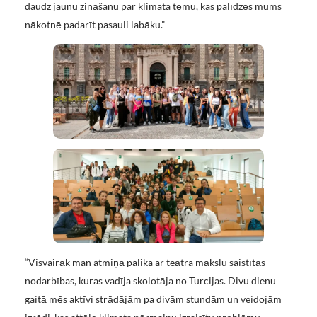
daudz jaunu zināšanu par klimata tēmu, kas palīdzēs mums
nākotnē padarīt pasauli labāku.”
“Visvairāk man atmiņā palika ar teātra mākslu saistītās
nodarbības, kuras vadīja skolotāja no Turcijas. Divu dienu
gaitā mēs aktīvi strādājām pa divām stundām un veidojām