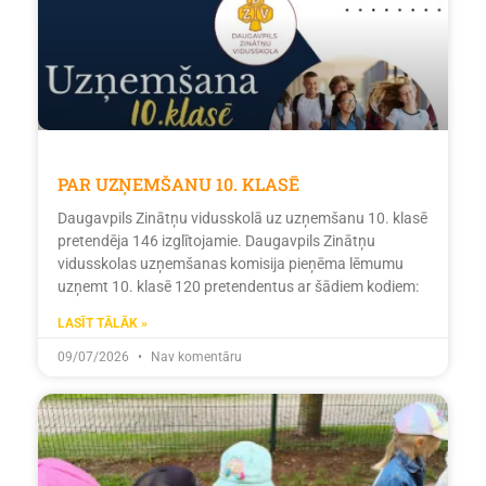
PAR UZŅEMŠANU 10. KLASĒ
Daugavpils Zinātņu vidusskolā uz uzņemšanu 10. klasē
pretendēja 146 izglītojamie. Daugavpils Zinātņu
vidusskolas uzņemšanas komisija pieņēma lēmumu
uzņemt 10. klasē 120 pretendentus ar šādiem kodiem:
LASĪT TĀLĀK »
09/07/2026
Nav komentāru