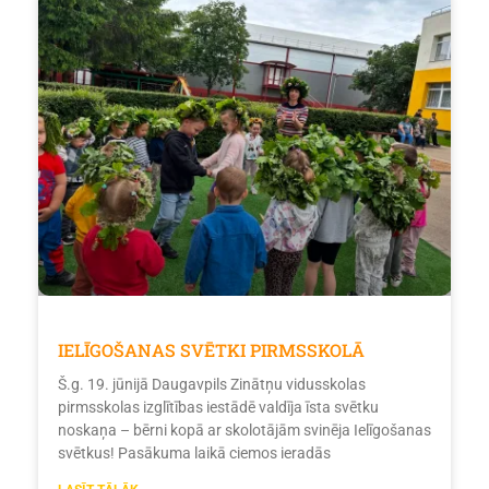
IELĪGOŠANAS SVĒTKI PIRMSSKOLĀ
Š.g. 19. jūnijā Daugavpils Zinātņu vidusskolas
pirmsskolas izglītības iestādē valdīja īsta svētku
noskaņa – bērni kopā ar skolotājām svinēja Ielīgošanas
svētkus! Pasākuma laikā ciemos ieradās