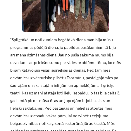
“Spilgtākā un notikumiem bagātākā diena man bija mūsu
programmas pēdējā diena, jo papildus pasākumiem tā bija
arī mana dzimšanas diena. Jau no paša sākuma mums bija
uzvedums ar priekšnesumu par vides problēmu tēmu, ko mēs
bijām gatavojuši visas iepriekšējās dienas. Pēc tam mēs
devāmies uz vēsturisko pilsētu Taormīnu, pastaigājāmies pa
šaurajām un skaistajām ieliņām un apmeklējām arī grieķu
teātri, kas uz mani atstāja ļoti lielu iespaidu, jo tas bija celts 3.
gadsimtā pirms mūsu ēras un joprojām ir ļoti skaists un
lieliski saglabājies. Pēc pastaigas un nelielas atpūtas mēs
devāmies uz atvadu vakariņām, lai nosvinētu ceļojuma
beigas. Svinības notika greznā restorānā jūras krastā. Mēs
dalījāmies patīkamos iespaidos, runājāmies un dejojām. Es