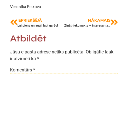
Veronika Petrova
IEPRIEKŠĒJĀ
NĀKAMAIS
Lai piens un augļi labi garšo!
Zinātnieku nakts – interesanta un noderīga katram
Atbildēt
Jūsu e-pasta adrese netiks publicēta.
Obligātie lauki
ir atzīmēti kā
*
Komentārs
*