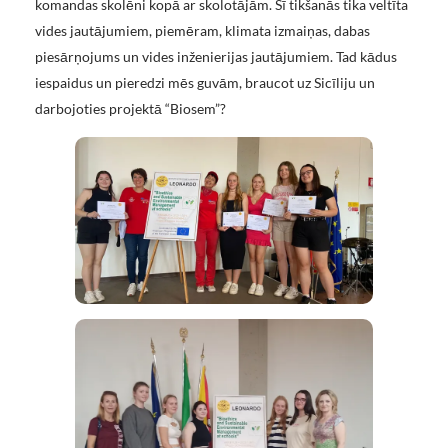
komandas skolēni kopā ar skolotājām. Šī tikšanās tika veltīta
vides jautājumiem, piemēram, klimata izmaiņas, dabas
piesārņojums un vides inženierijas jautājumiem. Tad kādus
iespaidus un pieredzi mēs guvām, braucot uz Sicīliju un
darbojoties projektā “Biosem”?