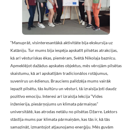
“Manuprāt, visinteresantākā aktivitāte bija ekskursija uz
Katāniju. Tur mums bija iespēja apskatīt pilsētas atrakcijas,
kā arī vēsturiskas ēkas, piemēram, Svētā Nikolaja baznīcu.
Apmeklējot dažādus apskates objektus, mēs vērojām pilsētas
skaistumu, kā arī apskatījām tradicionālos rotājumus,
suvenīrus un ēdienus. Brauciens palīdzēja mums vairāk
iepazīt pilsētu, tās kultūru un vēsturi, tā izraisīja ļoti daudz
pozitīvo emociju. Interesi arī izraisīja lekcija “Vides
inženierija, piesārņojums un klimata pārmaiņas”
universitātē, kas atrodas netālu no pilsētas Džarre. Lektors
stāstīja mums par klimata pārmaiņām, kas tās ir, kā tās
samazināt, izmantojot atjaunojamo enerģiju. Mēs guvām