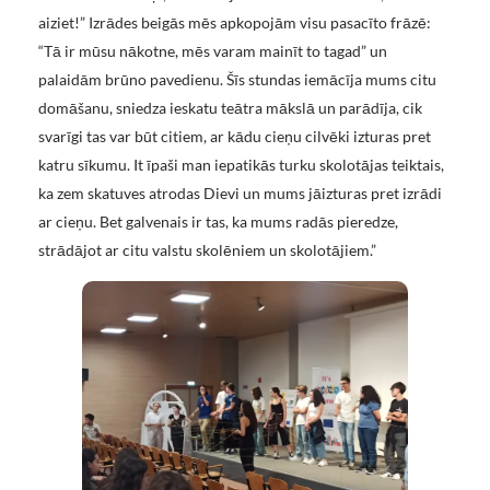
aiziet!” Izrādes beigās mēs apkopojām visu pasacīto frāzē:
“Tā ir mūsu nākotne, mēs varam mainīt to tagad” un
palaidām brūno pavedienu. Šīs stundas iemācīja mums citu
domāšanu, sniedza ieskatu teātra mākslā un parādīja, cik
svarīgi tas var būt citiem, ar kādu cieņu cilvēki izturas pret
katru sīkumu. It īpaši man iepatikās turku skolotājas teiktais,
ka zem skatuves atrodas Dievi un mums jāizturas pret izrādi
ar cieņu. Bet galvenais ir tas, ka mums radās pieredze,
strādājot ar citu valstu skolēniem un skolotājiem.”