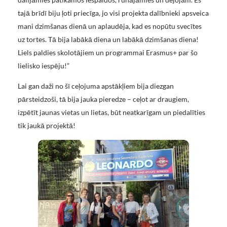
tajā brīdī biju ļoti priecīga, jo visi projekta dalībnieki apsveica
mani dzimšanas dienā un aplaudēja, kad es nopūtu svecītes
uz tortes. Tā bija labākā diena un labākā dzimšanas diena!
Liels paldies skolotājiem un programmai Erasmus+ par šo
lielisko iespēju!”
Lai gan daži no šī ceļojuma apstākļiem bija diezgan
pārsteidzoši, tā bija jauka pieredze – ceļot ar draugiem,
izpētīt jaunas vietas un lietas, būt neatkarīgam un piedalīties
tik jaukā projektā!