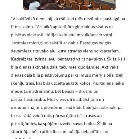
“Visaktīvākā diena bija trešā, kad mēs devāmies pastaigā pa
Etnas kalnu. Tās laikā apskatījām gleznainus skatus uz
pilsētas piekrasti, Itālijas kalniem un vulkāna virsotni.
Jutāmies mierīgi un saistīti ar dabu. Pastaigas beigās
devāmies uz tuvāko alu, kurā atradās viens no krāteriem.
Kādreiz tas izvirda lavu, bet tagad vairs nav aktīvs. Šķita, ka šī
bija dienas aktīvākā daļa, taču mēs kļūdījāmies. Aktīvāka
dienas daļa bija piedzīvojumu parks: mūsu mērķis bija iziet
šķēršļu trasi, kas bija uzcelta augstu kokos. Pārgājiena laikā
mēs jutām adrenalīnu, bet beigās – drosmi un
pašpārliecinātību. Mēs viens otru atbalstījām un
uzmundrinājām, piemēram, kad kāds baidījās nobraukt pa
trosi. Tādā veidā mēs pārvarējām trīs trases un
priecājāmies, ka spējām uzveikt savas bailes. Šī diena
stiprināja mūsu attiecības un mācīja nebaidīties no