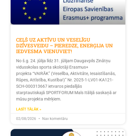
CEĻŠ UZ AKTĪVU UN VESELĪGU
DZĪVESVEIDU – PIEREDZE, ENERĢIJA UN
IEDVESMA VIENUVIET!
No š.g. 24. jūlija līdz 31. jūlijam Daugavpils Zinātņu
vidusskolas sporta skolotāji Erasmus+
projekta “VAIRĀK” (Veselība, Aktivitāte, Iesaistīšanās,
Rūpes, Attīstība, Kustība!)” Nr. 2025-1-LV01-KA121-
SCH-000313667 ietvaros piedalījās
starptautiskajā SPORTFORUM Mals Itālijā saskaņā ar
mūsu projekta mērķiem.
LASĪT TĀLĀK »
02/08/2026
Nav komentāru