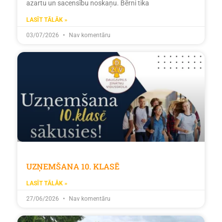
azartu un sacensību noskaņu. Bērni tika
LASĪT TĀLĀK »
03/07/2026
Nav komentāru
UZŅEMŠANA 10. KLASĒ
LASĪT TĀLĀK »
27/06/2026
Nav komentāru