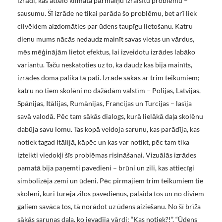
izrādi, kas attēlo klimata pārmaiņu izraisītu problēmu –
sausumu. Šī izrāde ne tikai parāda šo problēmu, bet arī liek
cilvēkiem aizdomāties par ūdens taupīgu lietošanu. Katru
dienu mums nācās nedaudz mainīt savas vietas un vārdus,
mēs mēģinājām lietot efektus, lai izveidotu izrādes labāko
variantu. Taču neskatoties uz to, ka daudz kas bija mainīts,
izrādes doma palika tā pati. Izrāde sākās ar trim teikumiem;
katru no tiem skolēni no dažādām valstīm – Polijas, Latvijas,
Spānijas, Itālijas, Rumānijas, Francijas un Turcijas – lasīja
savā valodā. Pēc tam sākās dialogs, kurā lielākā daļa skolēnu
dabūja savu lomu. Tas kopā veidoja sarunu, kas parādīja, kas
notiek tagad Itālijā, kāpēc un kas var notikt, pēc tam tika
izteikti viedokļi šīs problēmas risināšanai. Vizuālās izrādes
pamatā bija paņemti pavedieni – brūni un zili, kas attiecīgi
simbolizēja zemi un ūdeni. Pēc pirmajiem trim teikumiem tie
skolēni, kuri turēja zilos pavedienus, palaida tos un no diviem
galiem savāca tos, tā norādot uz ūdens aiziešanu. No šī brīža
sākās sarunas daļa, ko ievadīja vārdi: “Kas notiek?!”, “Ūdens