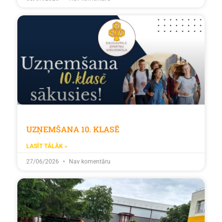
UZŅEMŠANA 10. KLASĒ
LASĪT TĀLĀK »
27/06/2026
Nav komentāru