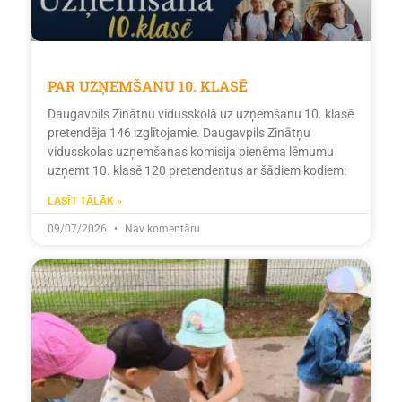
PAR UZŅEMŠANU 10. KLASĒ
Daugavpils Zinātņu vidusskolā uz uzņemšanu 10. klasē
pretendēja 146 izglītojamie. Daugavpils Zinātņu
vidusskolas uzņemšanas komisija pieņēma lēmumu
uzņemt 10. klasē 120 pretendentus ar šādiem kodiem:
LASĪT TĀLĀK »
09/07/2026
Nav komentāru