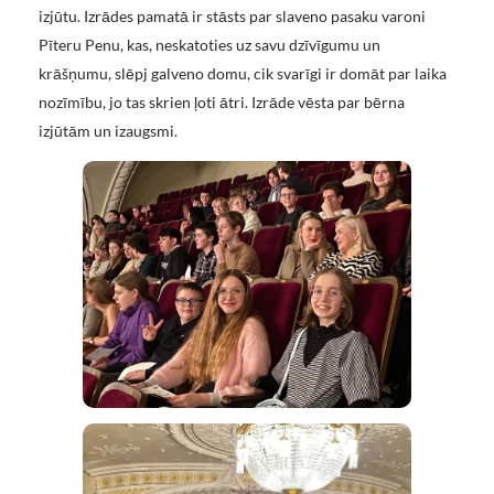
izjūtu. Izrādes pamatā ir stāsts par slaveno pasaku varoni
Pīteru Penu, kas, neskatoties uz savu dzīvīgumu un
krāšņumu, slēpj galveno domu, cik svarīgi ir domāt par laika
nozīmību, jo tas skrien ļoti ātri. Izrāde vēsta par bērna
izjūtām un izaugsmi.