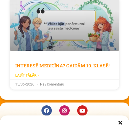
INTERESĒ MEDICĪNA? GAIDĀM 10. KLASĒ!
LASĪT TĀLĀK »
15/06/2026
Nav komentāru
KUR MĒS ESAM