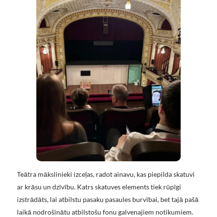
Teātra mākslinieki izceļas, radot ainavu, kas piepilda skatuvi
ar krāsu un dzīvību. Katrs skatuves elements tiek rūpīgi
izstrādāts, lai atbilstu pasaku pasaules burvībai, bet tajā pašā
laikā nodrošinātu atbilstošu fonu galvenajiem notikumiem.