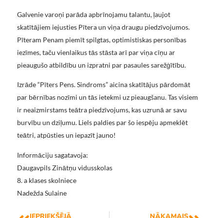
Galvenie varoņi parāda apbrīnojamu talantu, ļaujot
skatītājiem iejusties Pītera un viņa draugu piedzīvojumos.
Pīteram Penam piemīt spilgtas, optimistiskas personības
iezīmes, taču vienlaikus tās stāsta arī par viņa cīņu ar
pieaugušo atbildību un izpratni par pasaules sarežģītību.
Izrāde “Pīters Pens. Sindroms” aicina skatītājus pārdomāt
par bērnības nozīmi un tās ietekmi uz pieaugšanu. Tas visiem
ir neaizmirstams teātra piedzīvojums, kas uzrunā ar savu
burvību un dziļumu. Liels paldies par šo iespēju apmeklēt
teātri, atpūsties un iepazīt jauno!
Informāciju sagatavoja:
Daugavpils Zinātņu vidusskolas
8. a klases skolniece
Nadežda Sulaine
IEPRIEKŠĒJĀ
NĀKAMAIS