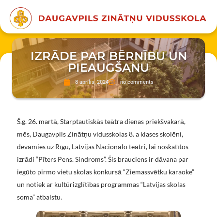
IZRĀDE PAR BĒRNĪBU UN
PIEAUGŠANU
8 aprīlis, 2024
no comments
Š.g. 26. martā, Starptautiskās teātra dienas priekšvakarā,
mēs, Daugavpils Zinātņu vidusskolas 8. a klases skolēni,
devāmies uz Rīgu, Latvijas Nacionālo teātri, lai noskatītos
izrādi “Pīters Pens. Sindroms”. Šis brauciens ir dāvana par
iegūto pirmo vietu skolas konkursā “Ziemassvētku karaoke”
un notiek ar kultūrizglītības programmas “Latvijas skolas
soma” atbalstu.