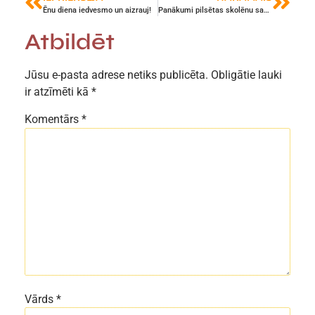
Ēnu diena iedvesmo un aizrauj!
Panākumi pilsētas skolēnu sacensībās peldēšanā
Atbildēt
Jūsu e-pasta adrese netiks publicēta.
Obligātie lauki
ir atzīmēti kā
*
Komentārs
*
Vārds
*