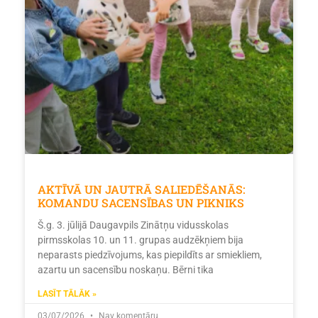
AKTĪVĀ UN JAUTRĀ SALIEDĒŠANĀS:
KOMANDU SACENSĪBAS UN PIKNIKS
Š.g. 3. jūlijā Daugavpils Zinātņu vidusskolas
pirmsskolas 10. un 11. grupas audzēkņiem bija
neparasts piedzīvojums, kas piepildīts ar smiekliem,
azartu un sacensību noskaņu. Bērni tika
LASĪT TĀLĀK »
03/07/2026
Nav komentāru