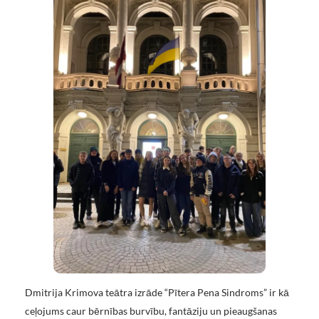
Dmitrija Krimova teātra izrāde “Pītera Pena Sindroms” ir kā
ceļojums caur bērnības burvību, fantāziju un pieaugšanas