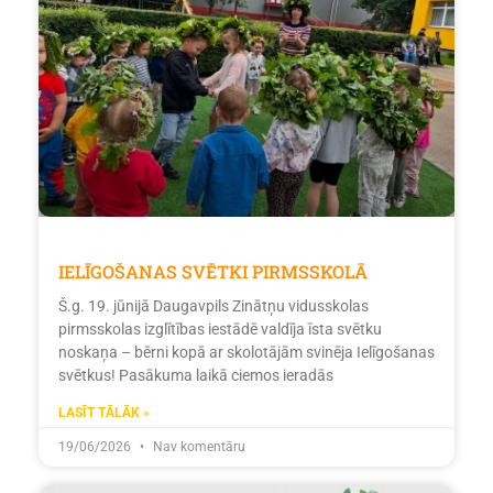
IELĪGOŠANAS SVĒTKI PIRMSSKOLĀ
Š.g. 19. jūnijā Daugavpils Zinātņu vidusskolas
pirmsskolas izglītības iestādē valdīja īsta svētku
noskaņa – bērni kopā ar skolotājām svinēja Ielīgošanas
svētkus! Pasākuma laikā ciemos ieradās
LASĪT TĀLĀK »
19/06/2026
Nav komentāru