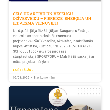
CEĻŠ UZ AKTĪVU UN VESELĪGU
DZĪVESVEIDU – PIEREDZE, ENERĢIJA UN
IEDVESMA VIENUVIET!
No š.g. 24. jūlija līdz 31. jūlijam Daugavpils Zinātņu
vidusskolas sporta skolotāji Erasmus+
projekta “VAIRĀK” (Veselība, Aktivitāte, Iesaistīšanās,
Rūpes, Attīstība, Kustība!)” Nr. 2025-1-LV01-KA121-
SCH-000313667 ietvaros piedalījās
starptautiskajā SPORTFORUM Mals Itālijā saskaņā ar
mūsu projekta mērķiem.
LASĪT TĀLĀK »
02/08/2026
Nav komentāru