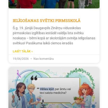
IELĪGOŠANAS SVĒTKI PIRMSSKOLĀ
Š.g. 19. jūnijā Daugavpils Zinātņu vidusskolas
pirmsskolas izglītības iestādē valdīja īsta svētku
noskaņa – bērni kopā ar skolotājām svinēja Ielīgošanas
svētkus! Pasākuma laikā ciemos ieradās
LASĪT TĀLĀK »
19/06/2026
Nav komentāru