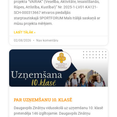
projekta “VAIRĀK” (Veselība, Aktivitāte, Iesaistīšanās,
Rūpes, Attīstība, Kustība!)” Nr. 2025-1-LV01-KA121-
SCH-000313667 ietvaros piedalījās
starptautiskajā SPORTFORUM Mals Itālijā saskaņā ar
mūsu projekta mērķiem.
LASĪT TĀLĀK »
02/08/2026
Nav komentāru
PAR UZŅEMŠANU 10. KLASĒ
Daugavpils Zinātņu vidusskolā uz uzņemšanu 10. klasē
pretendēja 146 izglītojamie. Daugavpils Zinātņu