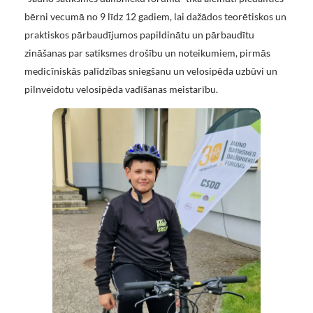
bērni vecumā no 9 līdz 12 gadiem, lai dažādos teorētiskos un
praktiskos pārbaudījumos papildinātu un pārbaudītu
zināšanas par satiksmes drošību un noteikumiem, pirmās
medicīniskās palīdzības sniegšanu un velosipēda uzbūvi un
pilnveidotu velosipēda vadīšanas meistarību.