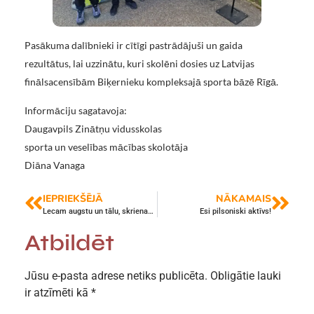
Pasākuma dalībnieki ir cītīgi pastrādājuši un gaida
rezultātus, lai uzzinātu, kuri skolēni dosies uz Latvijas
finālsacensībām Biķernieku kompleksajā sporta bāzē Rīgā.
Informāciju sagatavoja:
Daugavpils Zinātņu vidusskolas
sporta un veselības mācības skolotāja
Diāna Vanaga
IEPRIEKŠĒJĀ
NĀKAMAIS
Lecam augstu un tālu, skrienam ātri
Esi pilsoniski aktīvs!
Atbildēt
Jūsu e-pasta adrese netiks publicēta.
Obligātie lauki
ir atzīmēti kā
*