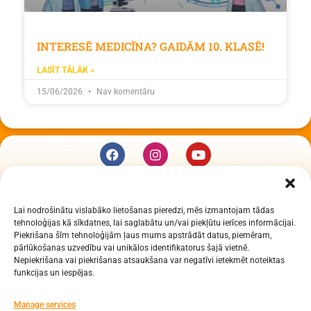
INTERESĒ MEDICĪNA? GAIDĀM 10. KLASĒ!
LASĪT TĀLĀK »
15/06/2026
Nav komentāru
KUR MĒS ESAM
Lai nodrošinātu vislabāko lietošanas pieredzi, mēs izmantojam tādas
Daugavpils Zinātņu vidusskola
tehnoloģijas kā sīkdatnes, lai saglabātu un/vai piekļūtu ierīces informācijai.
Raiņa iela 30, Daugavpils, LV-5401
Piekrišana šīm tehnoloģijām ļaus mums apstrādāt datus, piemēram,
Reģ. Nr. 2713903513 (IZM)
pārlūkošanas uzvedību vai unikālos identifikatorus šajā vietnē.
Nepiekrišana vai piekrišanas atsaukšana var negatīvi ietekmēt noteiktas
Daugavpils valstspilsētas pašvaldība 90000077325
funkcijas un iespējas.
KONTAKTI
Manage services