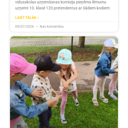
vidusskolas uzņemšanas komisija pieņēma lēmumu
uzņemt 10. klasē 120 pretendentus ar šādiem kodiem:
LASĪT TĀLĀK »
09/07/2026
Nav komentāru