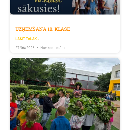
UZŅEMŠANA 10. KLASĒ
LASĪT TĀLĀK »
27/06/2026
Nav komentāru