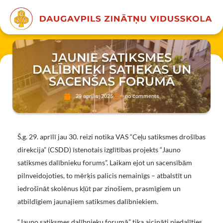
JAUNIE SATIKSMES
DALĪBNIEKI SATIEKAS UN
SACENŠAS FORUMĀ
29 aprīlis, 2025
no comments
Š.g. 29. aprīlī jau 30. reizi notika VAS “Ceļu satiksmes drošības
direkcija” (CSDD) īstenotais izglītības projekts “Jauno
satiksmes dalībnieku forums”. Laikam ejot un sacensībām
pilnveidojoties, to mērķis palicis nemainīgs – atbalstīt un
iedrošināt skolēnus kļūt par zinošiem, prasmīgiem un
atbildīgiem jaunajiem satiksmes dalībniekiem.
“Jauno satiksmes dalībnieku forumā” tika aicināti piedalīties