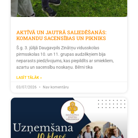
AKTĪVĀ UN JAUTRĀ SALIEDĒŠANĀS:
KOMANDU SACENSĪBAS UN PIKNIKS
Š.g. 3. jūlijā Daugavpils Zinātņu vidusskolas
pirmsskolas 10. un 11. grupas audzēkņiem bija
neparasts piedzīvojums, kas piepildīts ar smiekliem,
azartu un sacensību noskaņu. Bērni tika
LASĪT TĀLĀK »
03/07/2026
Nav komentāru