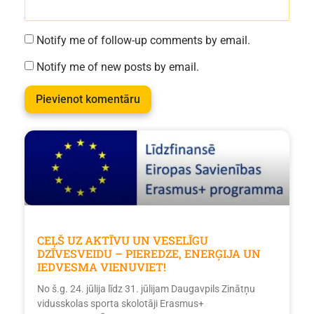
Notify me of follow-up comments by email.
Notify me of new posts by email.
CEĻŠ UZ AKTĪVU UN VESELĪGU
DZĪVESVEIDU – PIEREDZE, ENERĢIJA UN
IEDVESMA VIENUVIET!
No š.g. 24. jūlija līdz 31. jūlijam Daugavpils Zinātņu
vidusskolas sporta skolotāji Erasmus+