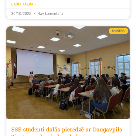
LASĪT TĀLĀK »
30/10/2025
Nav komentāru
KARJERA
SSE studenti dalās pieredzē ar Daugavpils