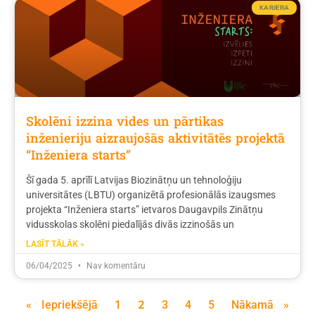
KARJERA
Skolēni izzina vides un pārtikas
inženieriju aizraujošās aktivitātēs projektā
“Inženiera starts”
Šī gada 5. aprīlī Latvijas Biozinātņu un tehnoloģiju
universitātes (LBTU) organizētā profesionālās izaugsmes
projekta “Inženiera starts” ietvaros Daugavpils Zinātņu
vidusskolas skolēni piedalījās divās izzinošās un
LASĪT TĀLĀK »
06/04/2025
Nav komentāru
2
« Iepriekšējā
1
3
4
5
Nākamā »