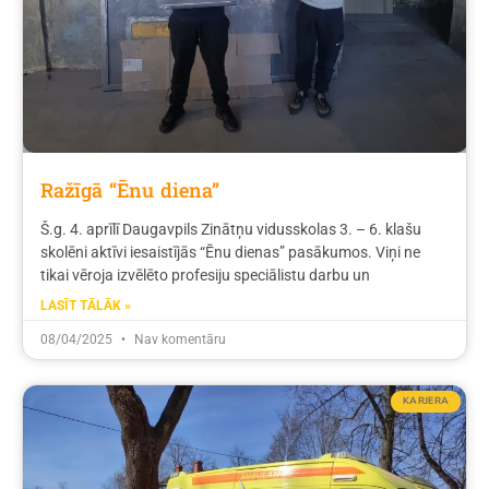
Ražīgā “Ēnu diena”
Š.g. 4. aprīlī Daugavpils Zinātņu vidusskolas 3. – 6. klašu
skolēni aktīvi iesaistījās “Ēnu dienas” pasākumos. Viņi ne
tikai vēroja izvēlēto profesiju speciālistu darbu un
LASĪT TĀLĀK »
08/04/2025
Nav komentāru
KARJERA