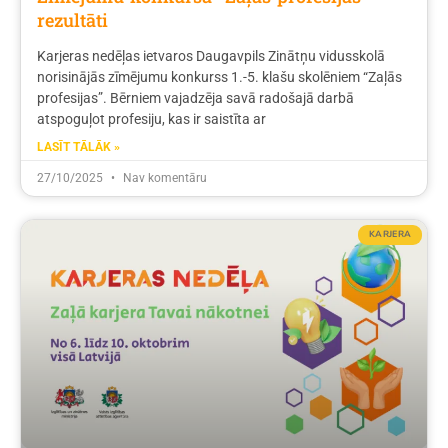
rezultāti
Karjeras nedēļas ietvaros Daugavpils Zinātņu vidusskolā
norisinājās zīmējumu konkurss 1.-5. klašu skolēniem “Zaļās
profesijas”. Bērniem vajadzēja savā radošajā darbā
atspoguļot profesiju, kas ir saistīta ar
LASĪT TĀLĀK »
27/10/2025
Nav komentāru
KARJERA