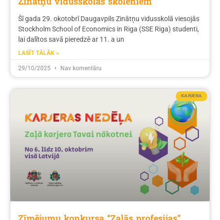
Zinātņu vidusskolas skolēniem
Šī gada 29. okotobrī Daugavpils Zinātņu vidusskolā viesojās
Stockholm School of Economics in Riga (SSE Riga) studenti,
lai dalītos savā pieredzē ar 11. a un
LASĪT TĀLĀK »
29/10/2025
Nav komentāru
KARJERA
Zīmējumu konkursa “Zaļās profesijas”