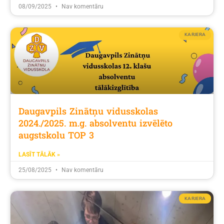
08/09/2025
Nav komentāru
KARJERA
Daugavpils Zinātņu vidusskolas
2024./2025. m.g. absolventu izvēlēto
augstskolu TOP 3
LASĪT TĀLĀK »
25/08/2025
Nav komentāru
KARJERA