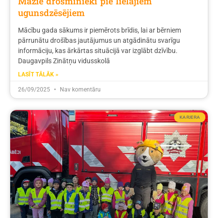
Mazie drosminieki pie lielajiem
ugunsdzēsējiem
Mācību gada sākums ir piemērots brīdis, lai ar bērniem
pārrunātu drošības jautājumus un atgādinātu svarīgu
informāciju, kas ārkārtas situācijā var izglābt dzīvību.
Daugavpils Zinātņu vidusskolā
LASĪT TĀLĀK »
26/09/2025
Nav komentāru
KARJERA