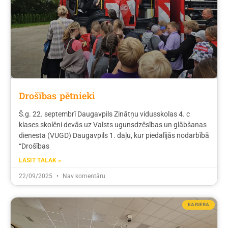
Drošības pētnieki
Š.g. 22. septembrī Daugavpils Zinātņu vidusskolas 4. c
klases skolēni devās uz Valsts ugunsdzēsības un glābšanas
dienesta (VUGD) Daugavpils 1. daļu, kur piedalījās nodarbībā
“Drošības
LASĪT TĀLĀK »
22/09/2025
Nav komentāru
KARJERA