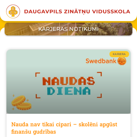
KARJERAS NOTIKUMI
KARJERA
Nauda nav tikai cipari – skolēni apgūst
finanšu gudrības