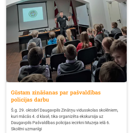
Gūstam zināšanas par pašvaldības
policijas darbu
Š.g. 29. oktobrī Daugavpils Zinātņu vidusskolas skolēniem,
kuri mācās 4. d klasē, tika organizēta ekskursija uz
Daugavpils Pašvaldības policijas iecirkni Muzeja ielā 6.
Skolēni uzmanīgi