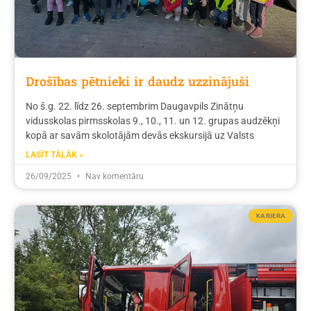
Drošības pētnieki ir daudz uzzinājuši
No š.g. 22. līdz 26. septembrim Daugavpils Zinātņu
vidusskolas pirmsskolas 9., 10., 11. un 12. grupas audzēkņi
kopā ar savām skolotājām devās ekskursijā uz Valsts
LASĪT TĀLĀK »
26/09/2025
Nav komentāru
KARJERA