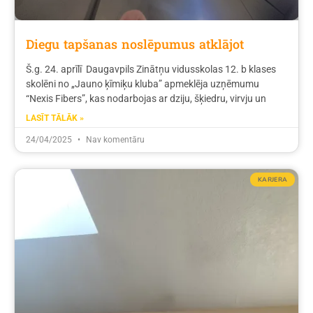
Diegu tapšanas noslēpumus atklājot
Š.g. 24. aprīlī Daugavpils Zinātņu vidusskolas 12. b klases
skolēni no „Jauno ķīmiķu kluba” apmeklēja uzņēmumu
“Nexis Fibers”, kas nodarbojas ar dziju, šķiedru, virvju un
LASĪT TĀLĀK »
24/04/2025
Nav komentāru
KARJERA