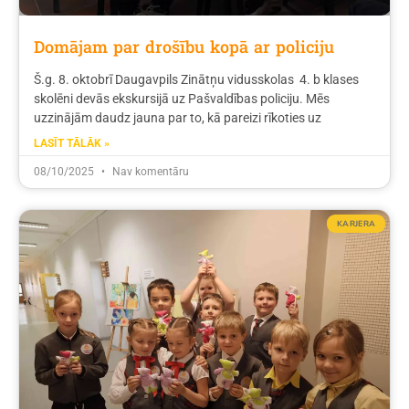
Domājam par drošību kopā ar policiju
Š.g. 8. oktobrī Daugavpils Zinātņu vidusskolas 4. b klases
skolēni devās ekskursijā uz Pašvaldības policiju. Mēs
uzzinājām daudz jauna par to, kā pareizi rīkoties uz
LASĪT TĀLĀK »
08/10/2025
Nav komentāru
KARJERA