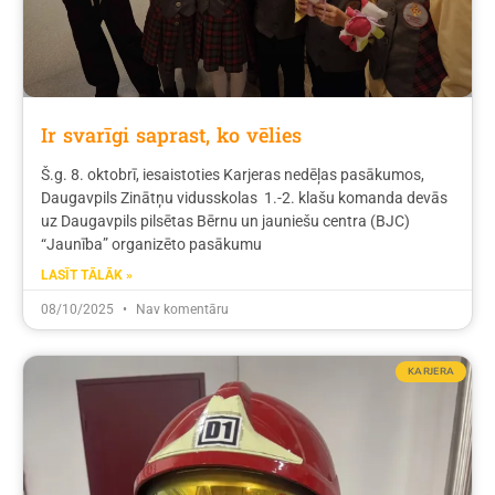
Ir svarīgi saprast, ko vēlies
Š.g. 8. oktobrī, iesaistoties Karjeras nedēļas pasākumos,
Daugavpils Zinātņu vidusskolas 1.-2. klašu komanda devās
uz Daugavpils pilsētas Bērnu un jauniešu centra (BJC)
“Jaunība” organizēto pasākumu
LASĪT TĀLĀK »
08/10/2025
Nav komentāru
KARJERA