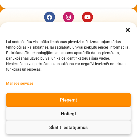
KUR MĒS ESAM
Lai nodrošinātu vislabāko lietošanas pieredzi, mēs izmantojam tādas
Daugavpils Zinātņu vidusskola
tehnoloģijas kā sīkdatnes, lai saglabātu un/vai piekļūtu ierīces informācijai.
Raiņa iela 30, Daugavpils, LV-5401
Piekrišana šīm tehnoloģijām ļaus mums apstrādāt datus, piemēram,
Reģ. Nr. 2713903513 (IZM)
pārlūkošanas uzvedību vai unikālos identifikatorus šajā vietnē.
Nepiekrišana vai piekrišanas atsaukšana var negatīvi ietekmēt noteiktas
Daugavpils valstspilsētas pašvaldība 90000077325
funkcijas un iespējas.
KONTAKTI
Manage services
e-pasts: dzv@daugavpils.edu.lv
Pieņemt
tālr. Direktors: 65423030,
Lietvedis: 65421923
Noliegt
Visas tiesības aizsargātas
Skatīt iestatījumus