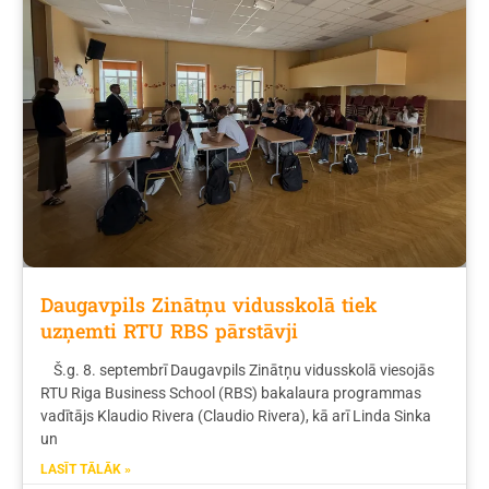
Daugavpils Zinātņu vidusskolā tiek
uzņemti RTU RBS pārstāvji
Š.g. 8. septembrī Daugavpils Zinātņu vidusskolā viesojās
RTU Riga Business School (RBS) bakalaura programmas
vadītājs Klaudio Rivera (Claudio Rivera), kā arī Linda Sinka
un
LASĪT TĀLĀK »