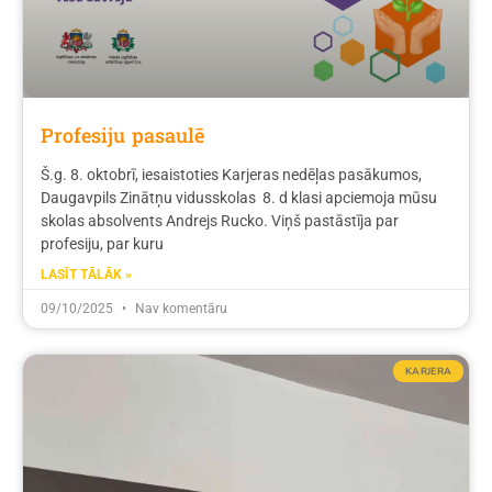
Profesiju pasaulē
Š.g. 8. oktobrī, iesaistoties Karjeras nedēļas pasākumos,
Daugavpils Zinātņu vidusskolas 8. d klasi apciemoja mūsu
skolas absolvents Andrejs Rucko. Viņš pastāstīja par
profesiju, par kuru
LASĪT TĀLĀK »
09/10/2025
Nav komentāru
KARJERA