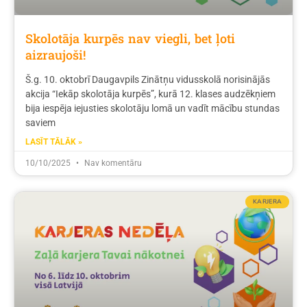
Skolotāja kurpēs nav viegli, bet ļoti
aizraujoši!
Š.g. 10. oktobrī Daugavpils Zinātņu vidusskolā norisinājās
akcija “Iekāp skolotāja kurpēs”, kurā 12. klases audzēkņiem
bija iespēja iejusties skolotāju lomā un vadīt mācību stundas
saviem
LASĪT TĀLĀK »
10/10/2025
Nav komentāru
KARJERA