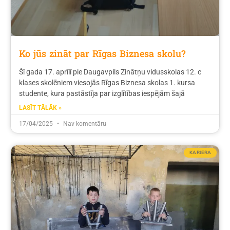
Ko jūs zināt par Rīgas Biznesa skolu?
Šī gada 17. aprīlī pie Daugavpils Zinātņu vidusskolas 12. c
klases skolēniem viesojās Rīgas Biznesa skolas 1. kursa
studente, kura pastāstīja par izglītības iespējām šajā
LASĪT TĀLĀK »
17/04/2025
Nav komentāru
KARJERA