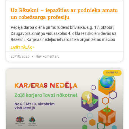
Uz Rēzekni – iepazīties ar podnieka amatu
un robežsarga profesiju
Pēdējā darba dienā pirms rudens brīvlaika, š.g. 17. oktobrī,
Daugavpils Zinātņu vidusskolas 4. c klases skolēni devās uz
Rēzekni. Karjeras nedēļas ietvaros tika organizētas mācību
LASĪT TĀLĀK »
20/10/2025
Nav komentāru
KARJERA