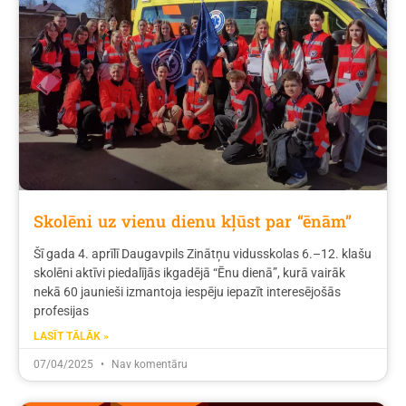
Skolēni uz vienu dienu kļūst par “ēnām”
Šī gada 4. aprīlī Daugavpils Zinātņu vidusskolas 6.–12. klašu
skolēni aktīvi piedalījās ikgadējā “Ēnu dienā”, kurā vairāk
nekā 60 jaunieši izmantoja iespēju iepazīt interesējošās
profesijas
LASĪT TĀLĀK »
07/04/2025
Nav komentāru