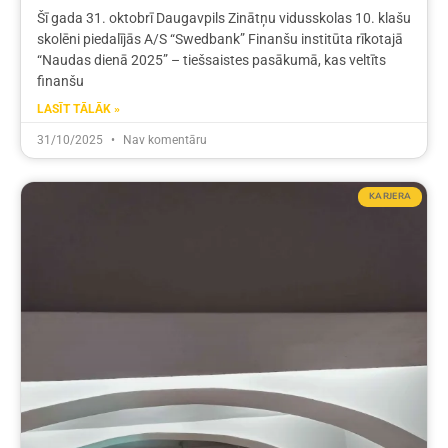
Šī gada 31. oktobrī Daugavpils Zinātņu vidusskolas 10. klašu
skolēni piedalījās A/S “Swedbank” Finanšu institūta rīkotajā
“Naudas dienā 2025” – tiešsaistes pasākumā, kas veltīts
finanšu
LASĪT TĀLĀK »
31/10/2025
Nav komentāru
KARJERA