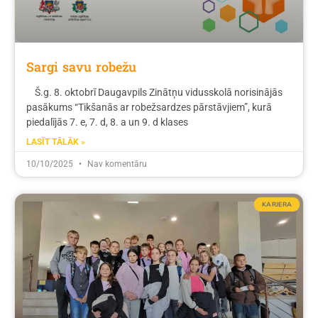
Sargi savu robežu
Š.g. 8. oktobrī Daugavpils Zinātņu vidusskolā norisinājās
pasākums “Tikšanās ar robežsardzes pārstāvjiem”, kurā
piedalījās 7. e, 7. d, 8. a un 9. d klases
LASĪT TĀLĀK »
10/10/2025
Nav komentāru
KARJERA