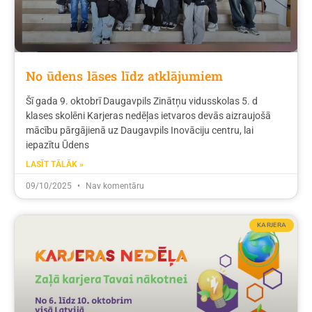
No ūdens lāses līdz atklājumiem
Šī gada 9. oktobrī Daugavpils Zinātņu vidusskolas 5. d
klases skolēni Karjeras nedēļas ietvaros devās aizraujošā
mācību pārgājienā uz Daugavpils Inovāciju centru, lai
iepazītu Ūdens
LASĪT TĀLĀK »
09/10/2025
Nav komentāru
KARJERA