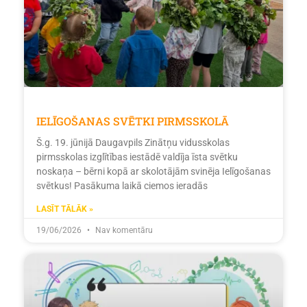
IELĪGOŠANAS SVĒTKI PIRMSSKOLĀ
Š.g. 19. jūnijā Daugavpils Zinātņu vidusskolas
pirmsskolas izglītības iestādē valdīja īsta svētku
noskaņa – bērni kopā ar skolotājām svinēja Ielīgošanas
svētkus! Pasākuma laikā ciemos ieradās
LASĪT TĀLĀK »
19/06/2026
Nav komentāru