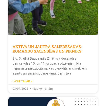
AKTĪVĀ UN JAUTRĀ SALIEDĒŠANĀS:
KOMANDU SACENSĪBAS UN PIKNIKS
Š.g. 3. jūlijā Daugavpils Zinātņu vidusskolas
pirmsskolas 10. un 11. grupas audzēkņiem bija
neparasts piedzīvojums, kas piepildīts ar smiekliem,
azartu un sacensību noskaņu. Bērni tika
LASĪT TĀLĀK »
03/07/2026
Nav komentāru