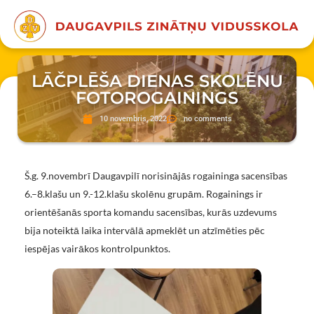
LĀČPLĒŠA DIENAS SKOLĒNU
FOTOROGAININGS
10 novembris, 2022
no comments
Š.g. 9.novembrī Daugavpilī norisinājās rogaininga sacensības
6.–8.klašu un 9.-12.klašu skolēnu grupām. Rogainings ir
orientēšanās sporta komandu sacensības, kurās uzdevums
bija noteiktā laika intervālā apmeklēt un atzīmēties pēc
iespējas vairākos kontrolpunktos.