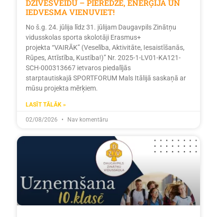
DZĪVESVEIDU – PIEREDZE, ENERĢIJA UN
IEDVESMA VIENUVIET!
No š.g. 24. jūlija līdz 31. jūlijam Daugavpils Zinātņu
vidusskolas sporta skolotāji Erasmus+
projekta “VAIRĀK” (Veselība, Aktivitāte, Iesaistīšanās,
Rūpes, Attīstība, Kustība!)” Nr. 2025-1-LV01-KA121-
SCH-000313667 ietvaros piedalījās
starptautiskajā SPORTFORUM Mals Itālijā saskaņā ar
mūsu projekta mērķiem.
LASĪT TĀLĀK »
02/08/2026
Nav komentāru