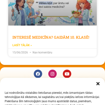
INTERESĒ MEDICĪNA? GAIDĀM 10. KLASĒ!
LASĪT TĀLĀK »
15/06/2026
Nav komentāru
KUR MĒS ESAM
Lai nodrošinātu vislabāko lietošanas pieredzi, mēs izmantojam tādas
Daugavpils Zinātņu vidusskola
tehnoloģijas kā sīkdatnes, lai saglabātu un/vai piekļūtu ierīces informācijai.
Raiņa iela 30, Daugavpils, LV-5401
Piekrišana šīm tehnoloģijām ļaus mums apstrādāt datus, piemēram,