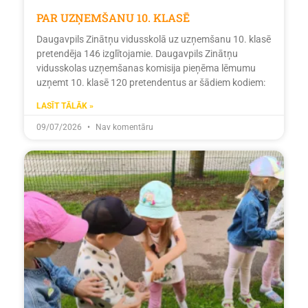
PAR UZŅEMŠANU 10. KLASĒ
Daugavpils Zinātņu vidusskolā uz uzņemšanu 10. klasē
pretendēja 146 izglītojamie. Daugavpils Zinātņu
vidusskolas uzņemšanas komisija pieņēma lēmumu
uzņemt 10. klasē 120 pretendentus ar šādiem kodiem:
LASĪT TĀLĀK »
09/07/2026
Nav komentāru