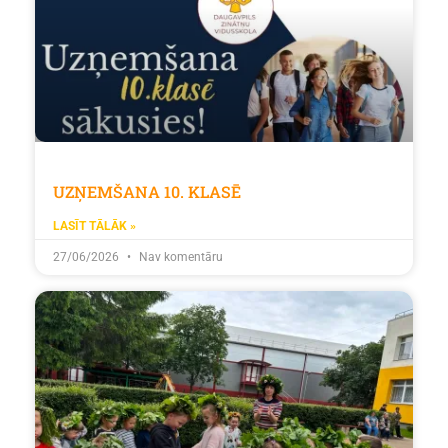
UZŅEMŠANA 10. KLASĒ
LASĪT TĀLĀK »
27/06/2026
Nav komentāru