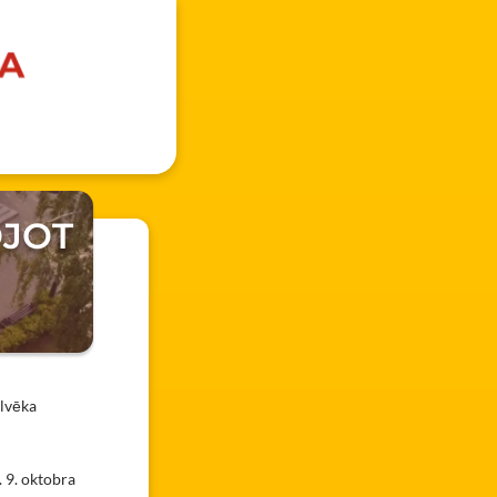
OJOT
ilvēka
. 9. oktobra