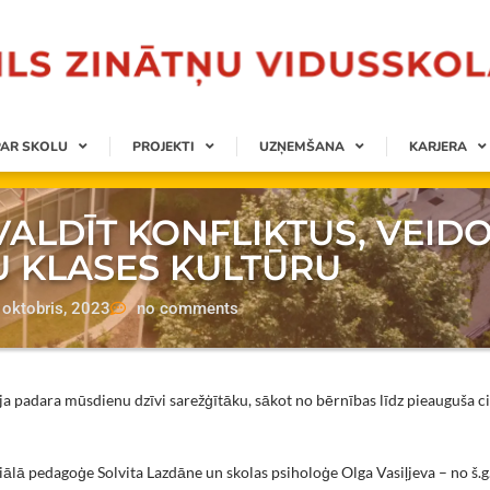
PAR SKOLU
PROJEKTI
UZŅEMŠANA
KARJERA
ALDĪT KONFLIKTUS, VEID
U KLASES KULTŪRU
 oktobris, 2023
no comments
ija padara mūsdienu dzīvi sarežģītāku, sākot no bērnības līdz pieauguša c
ālā pedagoģe Solvita Lazdāne un skolas psiholoģe Olga Vasiļjeva – no š.g