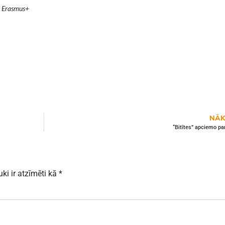
 Erasmus+
NĀK
“Bitītes” apciemo pa
uki ir atzīmēti kā
*