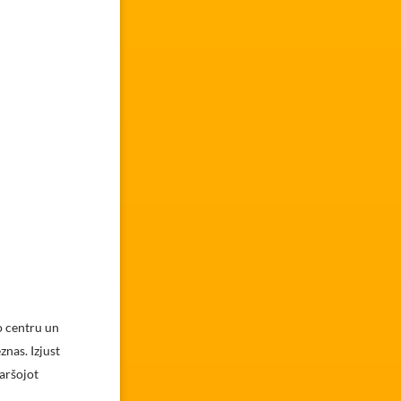
o centru un
nas. Izjust
aršojot