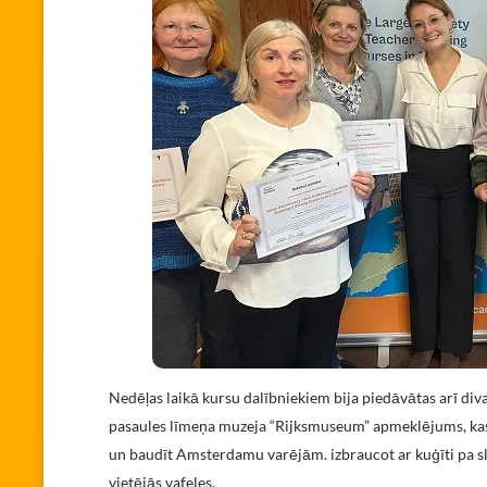
Nedēļas laikā kursu dalībniekiem bija piedāvātas arī div
pasaules līmeņa muzeja “Rijksmuseum” apmeklējums, kas i
un baudīt Amsterdamu varējām. izbraucot ar kuģīti pa 
vietējās vafeles.