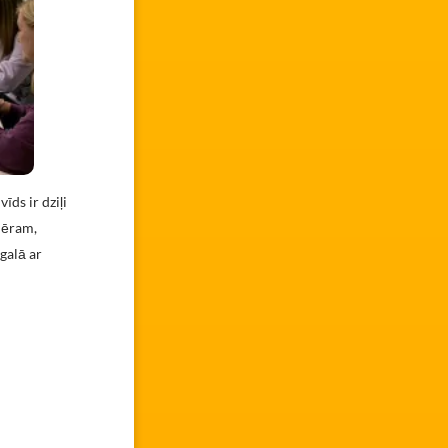
īds ir dziļi
emēram,
 galā ar