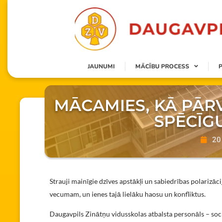
JAUNUMI
MĀCĪBU PROCESS
MĀCAMIES, KĀ PĀRV
SPĒCĪG
20
Strauji mainīgie dzīves apstākļi un sabiedrības polarizāc
vecumam, un ienes tajā lielāku haosu un konfliktus.
Daugavpils Zinātņu vidusskolas atbalsta personāls – soci