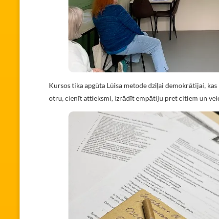
Kursos tika apgūta Lūisa metode dziļai demokrātijai, kas
otru, cienīt attieksmi, izrādīt empātiju pret citiem un vei