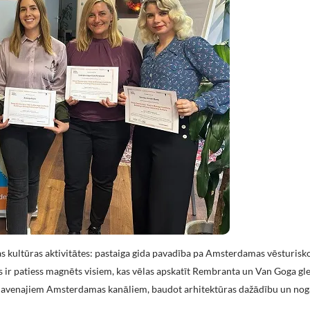
as kultūras aktivitātes: pastaiga gida pavadība pa Amsterdamas vēsturisk
r patiess magnēts visiem, kas vēlas apskatīt Rembranta un Van Goga glez
slavenajiem Amsterdamas kanāliem, baudot arhitektūras dažādību un nog