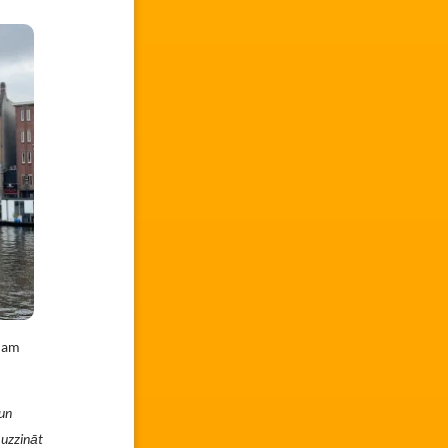
ijam
un
uzzināt