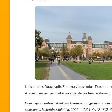
Liels paldies Daugavpils Zinātņu vidusskolas Erasmus+ 
Azarevičam par palīdzību un atbalstu un Amsterdamai p
Daugavpils Zinātņu vidusskolas Erasmus+ programmas Pamatda
emocionāla labbūtība skolā”
Nr. 2023-1-LV01-KA121-SCH-000