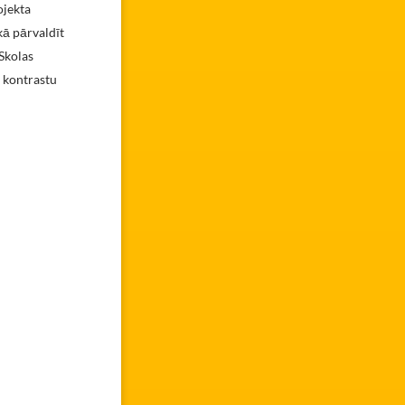
ojekta
ā pārvaldīt
Skolas
o kontrastu