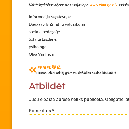
Valsts izglītības aģentūras mājaslapā
sadaļā
www.viaa.gov.lv
Informāciju sagatavoja:
Daugavpils Zinātņu vidusskolas
sociālā pedagoģe
Solvita Lazdāne,
psiholoģe
Olga Vasiļjeva
IEPRIEKŠĒJĀ
Pirmsskolēni atklāj grāmatu dažādību skolas bibliotēkā
Atbildēt
Jūsu e-pasta adrese netiks publicēta.
Obligātie la
Komentārs
*