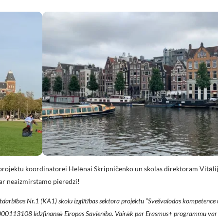
projektu koordinatorei Helēnai Skripničenko un skolas direktoram Vitāl
ar neaizmirstamo pieredzi!
rbības Nr.1 (KA1) skolu izglītības sektora projektu
“Svešvalodas kompetence 
113108 līdzfinansē Eiropas Savienība. Vairāk par Erasmus+ programmu var 