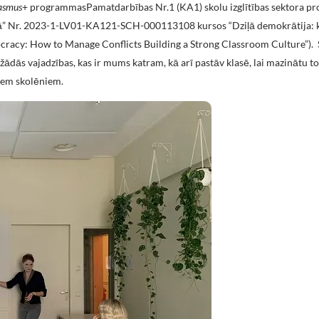
asmus
+ programmasPamatdarbības Nr.1 (KA1) skolu izglītības sektora pr
ā” Nr. 2023-1-LV01-KA121-SCH-000113108 kursos “Dziļā demokrātija: k
ocracy: How to Manage Conflicts Building a Strong Classroom Culture”). 
žādās vajadzības, kas ir mums katram, kā arī pastāv klasē, lai mazinātu t
aviem skolēniem.