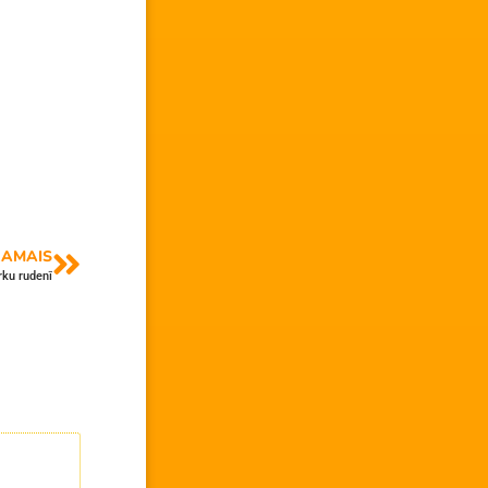
AMAIS
rku rudenī