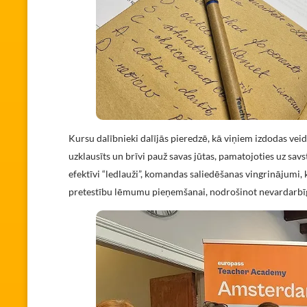
Kursu dalībnieki dalījās pieredzē, kā viņiem izdodas veido
uzklausīts un brīvi pauž savas jūtas, pamatojoties uz sav
efektīvi “ledlauži”, komandas saliedēšanas vingrinājumi, k
pretestību lēmumu pieņemšanai, nodrošinot nevardarbī