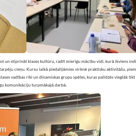
t un stiprināt klases kultūru, radīt mierīgu mācību vidi, kurā ikviens indiv
starpēju cieņu. Kursu laikā piedalījāmies virknē praktisku aktivitāšu, pi
lases vadības rīki un dinamiskas grupu spēles, kuras palīdzēs vieglāk tikt
gu komunikāciju turpmākajā darbā.