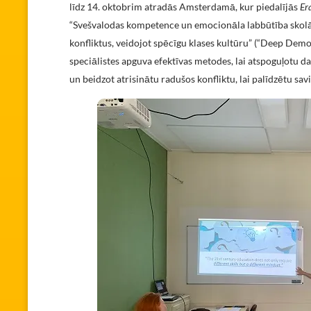
līdz 14. oktobrim atradās Amsterdamā, kur piedalījās
Er
“Svešvalodas kompetence un emocionāla labbūtība skol
konfliktus, veidojot spēcīgu klases kultūru” (“Deep Dem
speciālistes apguva efektīvas metodes, lai atspoguļotu da
un beidzot atrisinātu radušos konfliktu, lai palīdzētu s