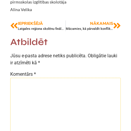
pirmsskolas izglītības skolotāja
Alina Velika
IEPRIEKŠĒJĀ
NĀKAMAIS
Latgales reģiona skolēnu finālsacensību volejbolā čempioni – mūsu skolēni!
Mācamies, kā pārvaldīt konfliktus, veidojot spēcīgu klases kultūru
Atbildēt
Jūsu e-pasta adrese netiks publicēta.
Obligātie lauki
ir atzīmēti kā
*
Komentārs
*