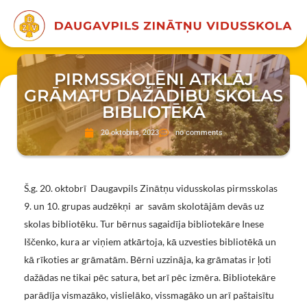
PIRMSSKOLĒNI ATKLĀJ
GRĀMATU DAŽĀDĪBU SKOLAS
BIBLIOTĒKĀ
20 oktobris, 2023
no comments
Š.g. 20. oktobrī Daugavpils Zinātņu vidusskolas pirmsskolas
9. un 10. grupas audzēkņi ar savām skolotājām devās uz
skolas bibliotēku. Tur bērnus sagaidīja bibliotekāre Inese
Iščenko, kura ar viņiem atkārtoja, kā uzvesties bibliotēkā un
kā rīkoties ar grāmatām. Bērni uzzināja, ka grāmatas ir ļoti
dažādas ne tikai pēc satura, bet arī pēc izmēra. Bibliotekāre
parādīja vismazāko, vislielāko, vissmagāko un arī paštaisītu