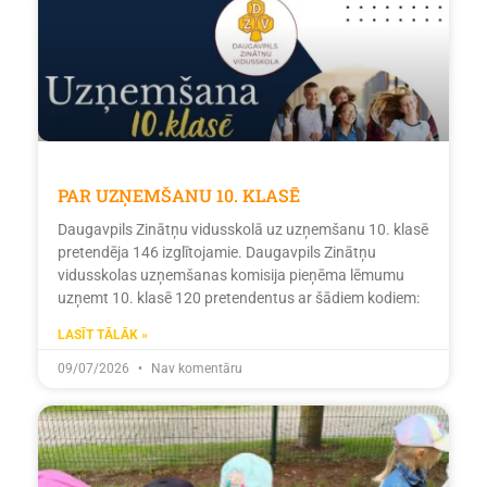
PAR UZŅEMŠANU 10. KLASĒ
Daugavpils Zinātņu vidusskolā uz uzņemšanu 10. klasē
pretendēja 146 izglītojamie. Daugavpils Zinātņu
vidusskolas uzņemšanas komisija pieņēma lēmumu
uzņemt 10. klasē 120 pretendentus ar šādiem kodiem:
LASĪT TĀLĀK »
09/07/2026
Nav komentāru