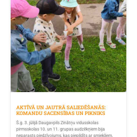
AKTĪVĀ UN JAUTRĀ SALIEDĒŠANĀS:
KOMANDU SACENSĪBAS UN PIKNIKS
Š.g. 3. jūlijā Daugavpils Zinātņu vidusskolas
pirmsskolas 10. un 11. grupas audzēkņiem bija
neparasts piedzīvojums, kas piepildīts ar smiekliem,