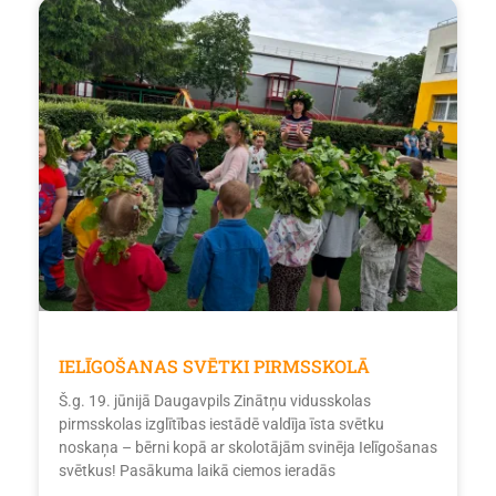
IELĪGOŠANAS SVĒTKI PIRMSSKOLĀ
Š.g. 19. jūnijā Daugavpils Zinātņu vidusskolas
pirmsskolas izglītības iestādē valdīja īsta svētku
noskaņa – bērni kopā ar skolotājām svinēja Ielīgošanas
svētkus! Pasākuma laikā ciemos ieradās