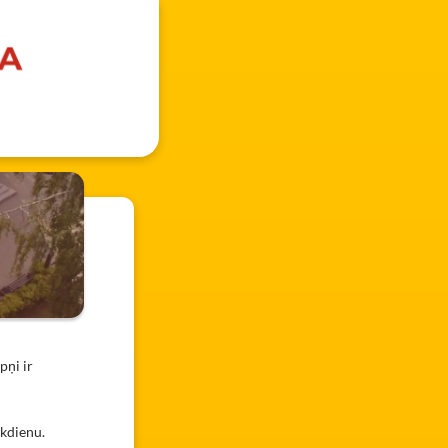
pņi ir
kdienu.