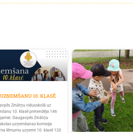
 UZŅEMŠANU 10. KLASĒ
vpils Zinātņu vidusskolā uz
šanu 10. klasē pretendēja 146
tojamie. Daugavpils Zinātņu
skolas uzņemšanas komisija
ma lēmumu uzņemt 10. klasē 120