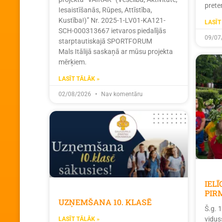
prete
Iesaistīšanās, Rūpes, Attīstība,
Kustība!)” Nr. 2025-1-LV01-KA121-
LASĪT
SCH-000313667 ietvaros piedalījās
09/07
starptautiskajā SPORTFORUM
Mals Itālijā saskaņā ar mūsu projekta
mērķiem.
LASĪT TĀLĀK »
02/08/2026
Nav komentāru
IEL
PIR
UZŅEMŠANA 10. KLASĒ
Š.g. 
vidus
LASĪT TĀLĀK »