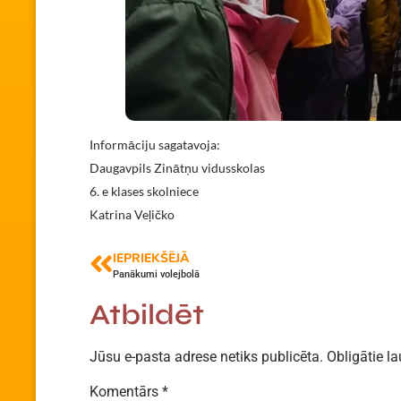
Informāciju sagatavoja:
Daugavpils Zinātņu vidusskolas
6. e klases skolniece
Katrina Veļičko
IEPRIEKŠĒJĀ
Panākumi volejbolā
Atbildēt
Jūsu e-pasta adrese netiks publicēta.
Obligātie la
Komentārs
*