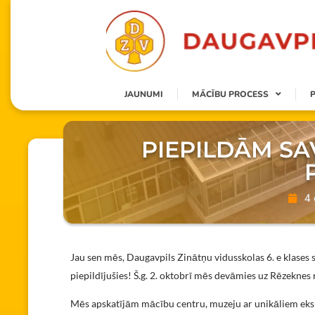
JAUNUMI
MĀCĪBU PROCESS
PIEPILDĀM SA
4 
Jau sen mēs, Daugavpils Zinātņu vidusskolas 6. e klases s
piepildījušies! Š.g. 2. oktobrī mēs devāmies uz Rēzeknes
Mēs apskatījām mācību centru, muzeju ar unikāliem eks