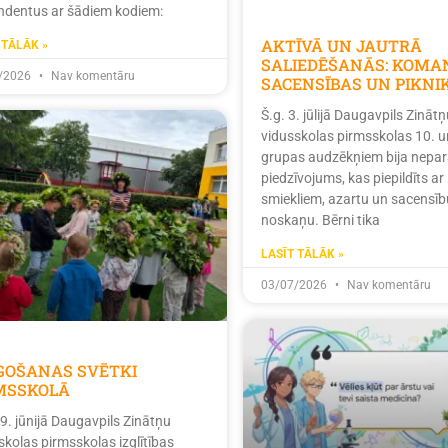
ndentus ar šādiem kodiem:
AKTĪVĀ UN JAUTRĀ
 TĀLĀK »
SALIEDĒŠANĀS: KOMA
/2026
Nav komentāru
SACENSĪBAS UN PIKNI
Š.g. 3. jūlijā Daugavpils Zinātņ
vidusskolas pirmsskolas 10. u
grupas audzēkņiem bija nepar
piedzīvojums, kas piepildīts ar
smiekliem, azartu un sacensīb
noskaņu. Bērni tika
LASĪT TĀLĀK »
03/07/2026
Nav komentāru
ĪGOŠANAS SVĒTKI
MSSKOLĀ
19. jūnijā Daugavpils Zinātņu
skolas pirmsskolas izglītības