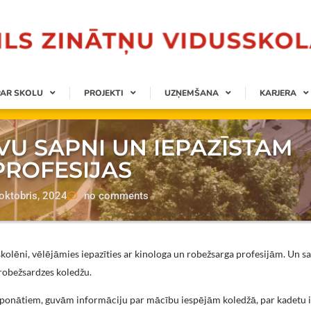
PAR SKOLU
PROJEKTI
UZŅEMŠANA
KARJERA
VU SAPNI UN IEPAZĪSTAM
PROFESIJAS
oktobris, 2024
no comments
kolēni, vēlējāmies iepazīties ar kinologa un robežsarga profesijām. Un sa
 robežsardzes koledžu.
ponātiem, guvām informāciju par mācību iespējām koledžā, par kadetu i