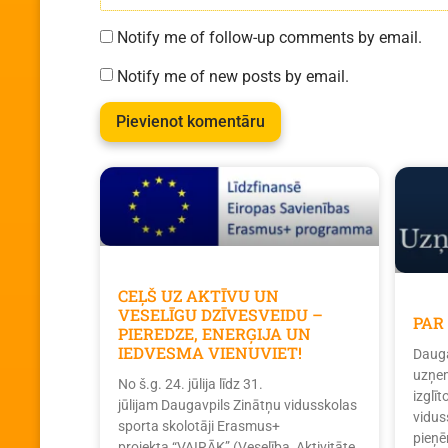
Notify me of follow-up comments by email.
Notify me of new posts by email.
CEĻŠ UZ AKTĪVU UN
VESELĪGU DZĪVESVEIDU –
PAR
PIEREDZE, ENERĢIJA UN
IEDVESMA VIENUVIET!
Dauga
uzņem
No š.g. 24. jūlija līdz 31.
izglī
jūlijam Daugavpils Zinātņu vidusskolas
vidus
sporta skolotāji Erasmus+
pieņē
projekta “VAIRĀK” (Veselība, Aktivitāte,