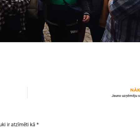
NĀK
Jauno uzņēmēju s
uki ir atzīmēti kā
*