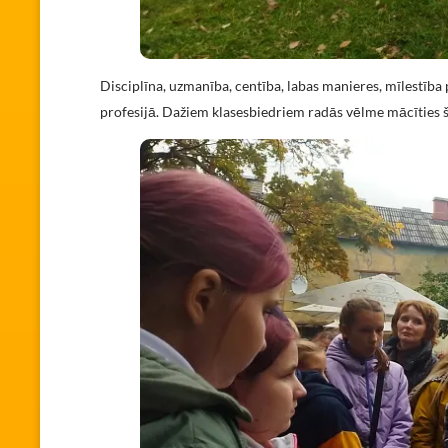
Disciplīna, uzmanība, centība, labas manieres, mīlestība 
profesijā. Dažiem klasesbiedriem radās vēlme mācīties š