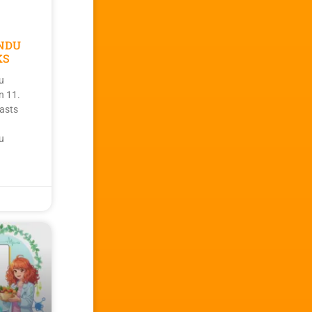
NDU
KS
u
n 11.
asts
u