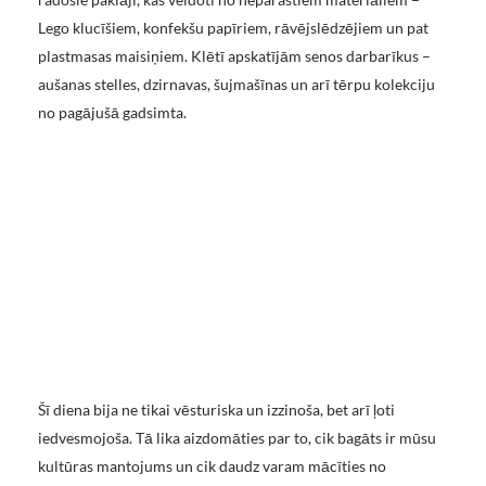
Lego klucīšiem, konfekšu papīriem, rāvējslēdzējiem un pat
plastmasas maisiņiem. Klētī apskatījām senos darbarīkus –
aušanas stelles, dzirnavas, šujmašīnas un arī tērpu kolekciju
no pagājušā gadsimta.
Šī diena bija ne tikai vēsturiska un izzinoša, bet arī ļoti
iedvesmojoša. Tā lika aizdomāties par to, cik bagāts ir mūsu
kultūras mantojums un cik daudz varam mācīties no