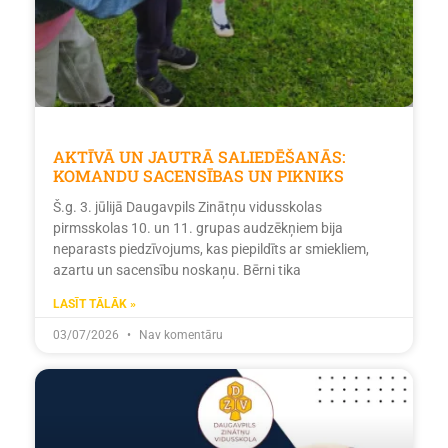
AKTĪVĀ UN JAUTRĀ SALIEDĒŠANĀS:
KOMANDU SACENSĪBAS UN PIKNIKS
Š.g. 3. jūlijā Daugavpils Zinātņu vidusskolas
pirmsskolas 10. un 11. grupas audzēkņiem bija
neparasts piedzīvojums, kas piepildīts ar smiekliem,
azartu un sacensību noskaņu. Bērni tika
LASĪT TĀLĀK »
03/07/2026
Nav komentāru