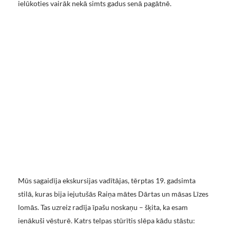
ielūkoties vairāk nekā simts gadus senā pagātnē.
Mūs sagaidīja ekskursijas vadītājas, tērptas 19. gadsimta
stilā, kuras bija iejutušās Raiņa mātes Dārtas un māsas Līzes
lomās. Tas uzreiz radīja īpašu noskaņu – šķita, ka esam
ienākuši vēsturē. Katrs telpas stūrītis slēpa kādu stāstu: