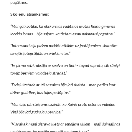
pagātnes.
Skolēnu atsauksmes:
“Man ļoti patika, kā ekskursijas vadītājas iejutās Raiņa ģimenes
locekļu lomās – bija sajūta, ka tiešām esmu nokļuvusi pagātnē.”
“Interesanti bija pašam meklēt atbildes uz jautājumiem, skatoties
senajās fotogrāfijās un priekšmetos.”
“Es pirmo reizi rakstīju ar spalvu un tinti – tagad saprotu, cik rūpīgi
toreiz bērniem vajadzēja strādāt.”
“Dvieļu izstāde ar izšuvumiem bija ļoti skaista – man patika lasīt
dzīves gudrības, kas tajos paslēptas.”
“Man bija pārsteigums uzzināt, ka Rainis prata astoņas valodas.
Viņš bija ļoti gudrs jau bērnībā.”
“Visvairāk mani aizrāva klēts ar senajiem rīkiem – īpaši šujmašīnas
un dzirnavas, ko varēja apskatīt pavisam tuvu.”