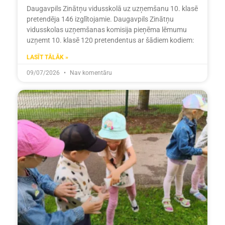
Daugavpils Zinātņu vidusskolā uz uzņemšanu 10. klasē
pretendēja 146 izglītojamie. Daugavpils Zinātņu
vidusskolas uzņemšanas komisija pieņēma lēmumu
uzņemt 10. klasē 120 pretendentus ar šādiem kodiem:
LASĪT TĀLĀK »
09/07/2026
Nav komentāru