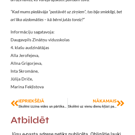
“Kad mums piedāvāja “pastāvēt uz zirņiem”, tas bija smieklīgi, bet
arī lika aizdomāties – kā bērni jutās toreiz?”
Informāciju sagatavoja:
Daugavpils Zinātņu vidusskolas
4. klašu audzinātājas
Alla Jerofejeva,
Alīna Grigorjeva,
Inta Skromāne,
Jūlija Driče,
Marina Fekļistova
IEPRIEKŠĒJĀ
NĀKAMAIS
Skolēni izzina vides un pārtikas inženieriju aizraujošās aktivitātēs projektā “Inženiera starts”
Skolēni uz vienu dienu kļūst par “ēnām”
Atbildēt
Jūsu e-pasta adrese netiks publicēta.
Obligātie lauki