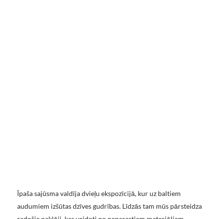
Īpaša sajūsma valdīja dvieļu ekspozīcijā, kur uz baltiem
audumiem izšūtas dzīves gudrības. Līdzās tam mūs pārsteidza
radošie paklāji, kas veidoti no neparastiem materiāliem –