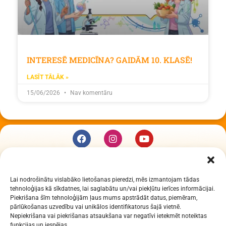
INTERESĒ MEDICĪNA? GAIDĀM 10. KLASĒ!
LASĪT TĀLĀK »
15/06/2026
Nav komentāru
KUR MĒS ESAM
Lai nodrošinātu vislabāko lietošanas pieredzi, mēs izmantojam tādas
Daugavpils Zinātņu vidusskola
tehnoloģijas kā sīkdatnes, lai saglabātu un/vai piekļūtu ierīces informācijai.
Raiņa iela 30, Daugavpils, LV-5401
Piekrišana šīm tehnoloģijām ļaus mums apstrādāt datus, piemēram,
Reģ. Nr. 2713903513 (IZM)
pārlūkošanas uzvedību vai unikālos identifikatorus šajā vietnē.
Nepiekrišana vai piekrišanas atsaukšana var negatīvi ietekmēt noteiktas
Daugavpils valstspilsētas pašvaldība 90000077325
funkcijas un iespējas.