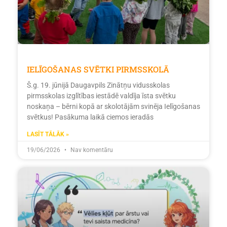
IELĪGOŠANAS SVĒTKI PIRMSSKOLĀ
Š.g. 19. jūnijā Daugavpils Zinātņu vidusskolas
pirmsskolas izglītības iestādē valdīja īsta svētku
noskaņa – bērni kopā ar skolotājām svinēja Ielīgošanas
svētkus! Pasākuma laikā ciemos ieradās
LASĪT TĀLĀK »
19/06/2026
Nav komentāru