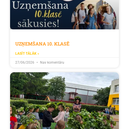
UZŅEMŠANA 10. KLASĒ
LASĪT TĀLĀK »
27/06/2026
Nav komentāru