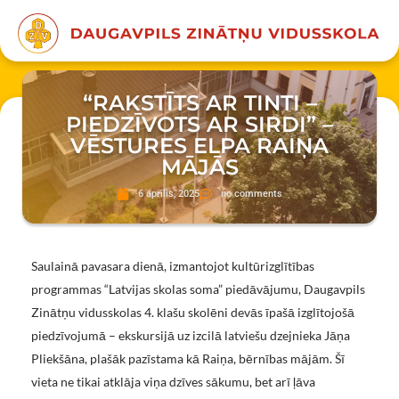
“RAKSTĪTS AR TINTI –
PIEDZĪVOTS AR SIRDI” –
VĒSTURES ELPA RAIŅA
MĀJĀS
6 aprīlis, 2025
no comments
Saulainā pavasara dienā, izmantojot kultūrizglītības
programmas “Latvijas skolas soma” piedāvājumu, Daugavpils
Zinātņu vidusskolas 4. klašu skolēni devās īpašā izglītojošā
piedzīvojumā – ekskursijā uz izcilā latviešu dzejnieka Jāņa
Pliekšāna, plašāk pazīstama kā Raiņa, bērnības mājām. Šī
vieta ne tikai atklāja viņa dzīves sākumu, bet arī ļāva