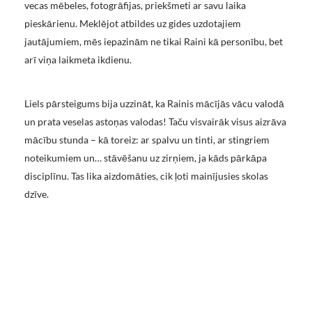
vecas mēbeles, fotogrāfijas, priekšmeti ar savu laika
pieskārienu. Meklējot atbildes uz gides uzdotajiem
jautājumiem, mēs iepazinām ne tikai Raini kā personību, bet
arī viņa laikmeta ikdienu.
Liels pārsteigums bija uzzināt, ka Rainis mācījās vācu valodā
un prata veselas astoņas valodas! Taču visvairāk visus aizrāva
mācību stunda – kā toreiz: ar spalvu un tinti, ar stingriem
noteikumiem un… stāvēšanu uz zirņiem, ja kāds pārkāpa
disciplīnu. Tas lika aizdomāties, cik ļoti mainījusies skolas
dzīve.