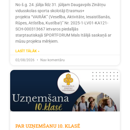
No š.g. 24. jūlija līdz 31. jūlijam Daugavpils Zinātņu
vidusskolas sporta skolotāji Erasmus+
projekta “VAIRĀK” (Veselība, Aktivitāte, Iesaistīšanās,
Rūpes, Attīstība, Kustība!)” Nr. 2025-1-LV01-KA121-
SCH-000313667 ietvaros piedalījās
starptautiskajā SPORTFORUM Mals Itālijā saskaņā ar
mūsu projekta mērķiem.
LASĪT TĀLĀK »
02/08/2026
Nav komentāru
PAR UZŅEMŠANU 10. KLASĒ