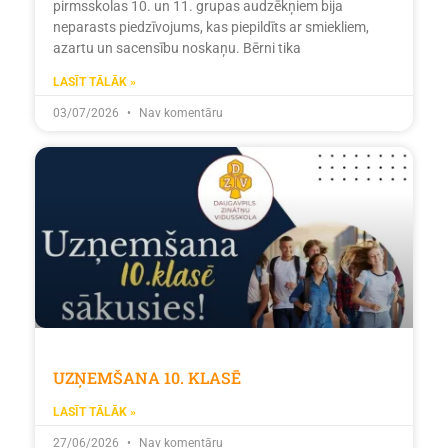
pirmsskolas 10. un 11. grupas audzēkņiem bija
neparasts piedzīvojums, kas piepildīts ar smiekliem,
azartu un sacensību noskaņu. Bērni tika
LASĪT TĀLĀK »
03/07/2026
Nav komentāru
UZŅEMŠANA 10. KLASĒ
LASĪT TĀLĀK »
27/06/2026
Nav komentāru