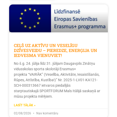
CEĻŠ UZ AKTĪVU UN VESELĪGU
DZĪVESVEIDU – PIEREDZE, ENERĢIJA UN
IEDVESMA VIENUVIET!
No š.g. 24. jūlija līdz 31. jūlijam Daugavpils Zinātņu
vidusskolas sporta skolotāji Erasmus+
projekta “VAIRĀK” (Veselība, Aktivitāte, Iesaistīšanās,
Rūpes, Attīstība, Kustība!)” Nr. 2025-1-LV01-KA121-
SCH-000313667 ietvaros piedalījās
starptautiskajā SPORTFORUM Mals Itālijā saskaņā ar
mūsu projekta mērķiem.
LASĪT TĀLĀK »
02/08/2026
Nav komentāru