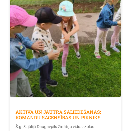
AKTĪVĀ UN JAUTRĀ SALIEDĒŠANĀS:
KOMANDU SACENSĪBAS UN PIKNIKS
Š.g. 3. jūlijā Daugavpils Zinātņu vidusskolas