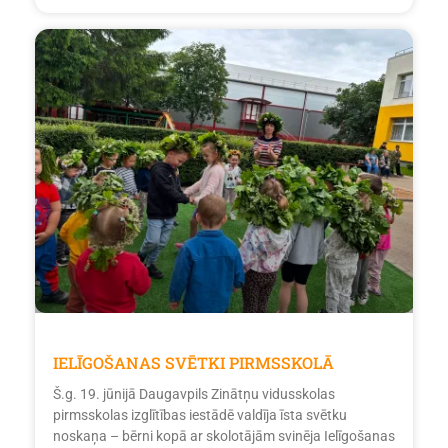
IELĪGOŠANAS SVĒTKI PIRMSSKOLĀ
Š.g. 19. jūnijā Daugavpils Zinātņu vidusskolas
pirmsskolas izglītības iestādē valdīja īsta svētku
noskaņa – bērni kopā ar skolotājām svinēja Ielīgošanas