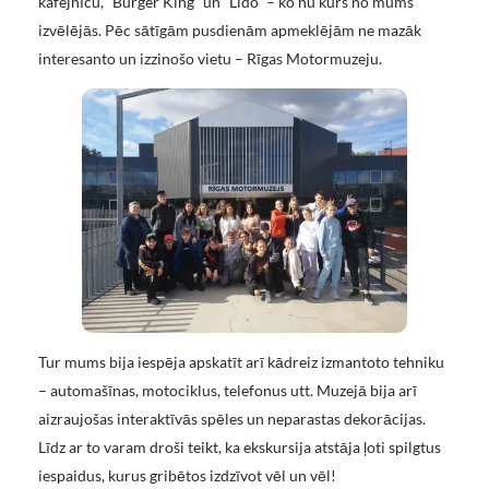
kafejnīcu, “Burger King” un “Lido” – ko nu kurš no mums
izvēlējās. Pēc sātīgām pusdienām apmeklējām ne mazāk
interesanto un izzinošo vietu – Rīgas Motormuzeju.
Tur mums bija iespēja apskatīt arī kādreiz izmantoto tehniku
– automašīnas, motociklus, telefonus utt. Muzejā bija arī
aizraujošas interaktīvās spēles un neparastas dekorācijas.
Līdz ar to varam droši teikt, ka ekskursija atstāja ļoti spilgtus
iespaidus, kurus gribētos izdzīvot vēl un vēl!