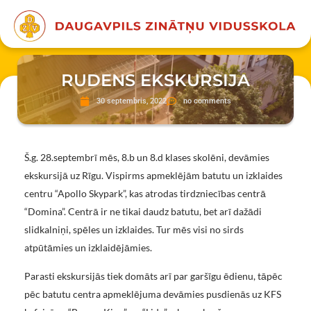
RUDENS EKSKURSIJA
30 septembris, 2022
no comments
Š.g. 28.septembrī mēs, 8.b un 8.d klases skolēni, devāmies
ekskursijā uz Rīgu. Vispirms apmeklējām batutu un izklaides
centru “Apollo Skypark”, kas atrodas tirdzniecības centrā
“Domina”. Centrā ir ne tikai daudz batutu, bet arī dažādi
slidkalniņi, spēles un izklaides. Tur mēs visi no sirds
atpūtāmies un izklaidējāmies.
Parasti ekskursijās tiek domāts arī par garšīgu ēdienu, tāpēc
pēc batutu centra apmeklējuma devāmies pusdienās uz KFS