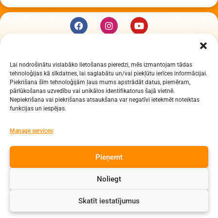
KUR MĒS ESAM
Lai nodrošinātu vislabāko lietošanas pieredzi, mēs izmantojam tādas
Daugavpils Zinātņu vidusskola
tehnoloģijas kā sīkdatnes, lai saglabātu un/vai piekļūtu ierīces informācijai.
Raiņa iela 30, Daugavpils, LV-5401
Piekrišana šīm tehnoloģijām ļaus mums apstrādāt datus, piemēram,
Reģ. Nr. 2713903513 (IZM)
pārlūkošanas uzvedību vai unikālos identifikatorus šajā vietnē.
Nepiekrišana vai piekrišanas atsaukšana var negatīvi ietekmēt noteiktas
Daugavpils valstspilsētas pašvaldība 90000077325
funkcijas un iespējas.
KONTAKTI
Manage services
e-pasts: dzv@daugavpils.edu.lv
Pieņemt
tālr. Direktors: 65423030,
Lietvedis: 65421923
Noliegt
Visas tiesības aizsargātas
Skatīt iestatījumus