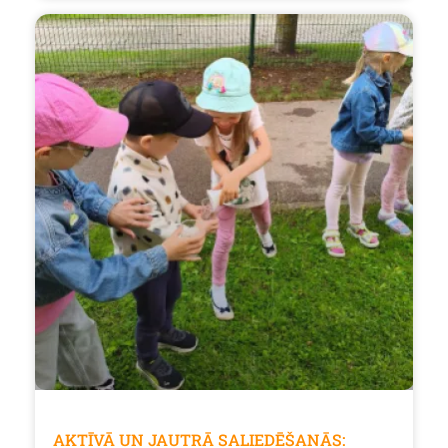
AKTĪVĀ UN JAUTRĀ SALIEDĒŠANĀS: