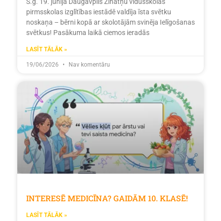
Š.g. 19. jūnijā Daugavpils Zinātņu vidusskolas
pirmsskolas izglītības iestādē valdīja īsta svētku
noskaņa – bērni kopā ar skolotājām svinēja Ielīgošanas
svētkus! Pasākuma laikā ciemos ieradās
LASĪT TĀLĀK »
19/06/2026
Nav komentāru
INTERESĒ MEDICĪNA? GAIDĀM 10. KLASĒ!
LASĪT TĀLĀK »