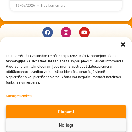
15/06/2026
Nav komentāru
KUR MĒS ESAM
Lai nodrošinātu vislabāko lietošanas pieredzi, mēs izmantojam tādas
Daugavpils Zinātņu vidusskola
tehnoloģijas kā sīkdatnes, lai saglabātu un/vai piekļūtu ierīces informācijai.
Raiņa iela 30, Daugavpils, LV-5401
Piekrišana šīm tehnoloģijām ļaus mums apstrādāt datus, piemēram,
Reģ. Nr. 2713903513 (IZM)
pārlūkošanas uzvedību vai unikālos identifikatorus šajā vietnē.
Nepiekrišana vai piekrišanas atsaukšana var negatīvi ietekmēt noteiktas
Daugavpils valstspilsētas pašvaldība 90000077325
funkcijas un iespējas.
KONTAKTI
Manage services
e-pasts: dzv@daugavpils.edu.lv
Pieņemt
tālr. Direktors: 65423030,
Lietvedis: 65421923
Noliegt