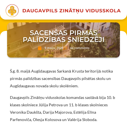
SACENŠAS PIRMĀS
PALĪDZĪBAS SNIEDZĒJI
9 maijs, 2025
no comments
Š.g. 8. maijā Augšdaugavas Sarkanā Krusta teritorijā notika
pirmās palīdzības sacensības Daugavpils pilsētas skolu un
Augšdaugavas novada skolu skolēniem.
Daugavpils Zinātņu vidusskolas komandas sastāvā bija 10. b
klases skolniece Jūlija Petrova un 11. b klases skolnieces
Veronika Daukšta, Darija Majorova, Estēlija Elīna
Parfenoviča, Olesja Kolosova un Valērija Sloboda.