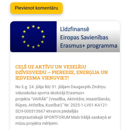
CEĻŠ UZ AKTĪVU UN VESELĪGU
DZĪVESVEIDU – PIEREDZE, ENERĢIJA UN
IEDVESMA VIENUVIET!
No š.g. 24. jūlija līdz 31. jūlijam Daugavpils Zinātņu
vidusskolas sporta skolotāji Erasmus+
projekta “VAIRĀK” (Veselība, Aktivitāte, Iesaistīšanās,
Rūpes, Attīstība, Kustība!)” Nr. 2025-1-LV01-KA121-
SCH-000313667 ietvaros piedalījās
starptautiskajā SPORTFORUM Mals Itālijā saskaņā ar
mūsu projekta mērķiem.