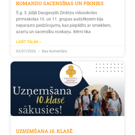
KOMANDU SACENSĪBAS UN PIKNIKS
Š.g. 3. jūlijā Daugavpils Zinātņu vidusskolas
pirmsskolas 10. un 11. grupas audzēkņiem bija
neparasts piedzīvojums, kas piepildīts ar smiekliem,
azartu un sacensību noskaņu. Bērni tika
LASĪT TĀLĀK »
03/07/2026
Nav komentāru
UZŅEMŠANA 10. KLASĒ