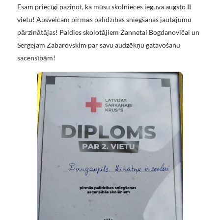
Esam priecīgi paziņot, ka mūsu skolnieces ieguva augsto II
vietu! Apsveicam pirmās palīdzības sniegšanas jautājumu
pārzinātājas! Paldies skolotājiem Žannetai Bogdanovičai un
Sergejam Zabarovskim par savu audzēkņu gatavošanu
sacensībām!