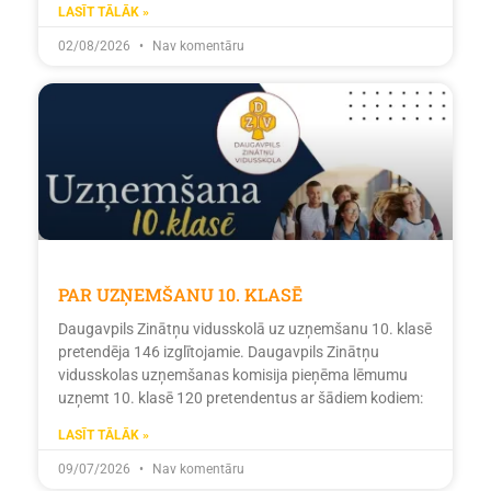
LASĪT TĀLĀK »
02/08/2026
Nav komentāru
PAR UZŅEMŠANU 10. KLASĒ
Daugavpils Zinātņu vidusskolā uz uzņemšanu 10. klasē
pretendēja 146 izglītojamie. Daugavpils Zinātņu
vidusskolas uzņemšanas komisija pieņēma lēmumu
uzņemt 10. klasē 120 pretendentus ar šādiem kodiem:
LASĪT TĀLĀK »
09/07/2026
Nav komentāru