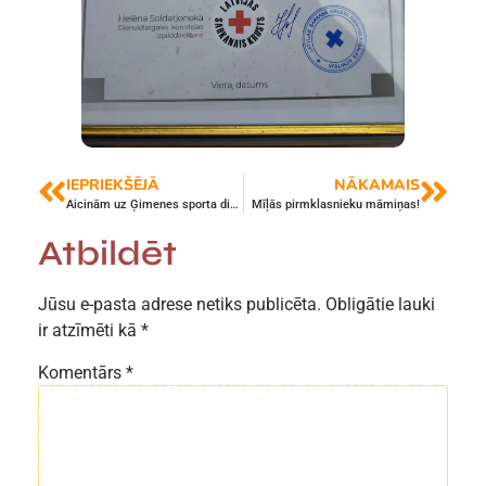
IEPRIEKŠĒJĀ
NĀKAMAIS
Aicinām uz Ģimenes sporta dienām
Mīļās pirmklasnieku māmiņas!
Atbildēt
Jūsu e-pasta adrese netiks publicēta.
Obligātie lauki
ir atzīmēti kā
*
Komentārs
*