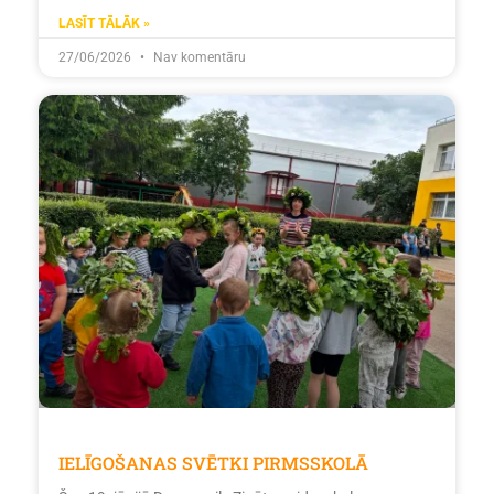
LASĪT TĀLĀK »
27/06/2026
Nav komentāru
IELĪGOŠANAS SVĒTKI PIRMSSKOLĀ