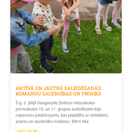
AKTĪVĀ UN JAUTRĀ SALIEDĒŠANĀS:
KOMANDU SACENSĪBAS UN PIKNIKS
Š.g. 3. jūlijā Daugavpils Zinātņu vidusskolas
pirmsskolas 10. un 11. grupas audzēkņiem bija
neparasts piedzīvojums, kas piepildīts ar smiekliem,
azartu un sacensību noskaņu. Bērni tika
LASĪT TĀLĀK »