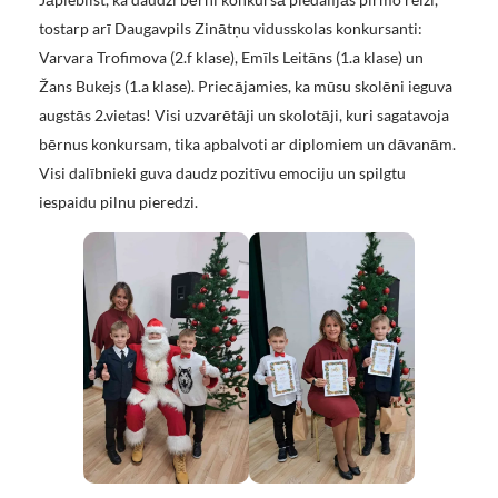
tostarp arī Daugavpils Zinātņu vidusskolas konkursanti:
Varvara Trofimova (2.f klase), Emīls Leitāns (1.a klase) un
Žans Bukejs (1.a klase). Priecājamies, ka mūsu skolēni ieguva
augstās 2.vietas! Visi uzvarētāji un skolotāji, kuri sagatavoja
bērnus konkursam, tika apbalvoti ar diplomiem un dāvanām.
Visi dalībnieki guva daudz pozitīvu emociju un spilgtu
iespaidu pilnu pieredzi.