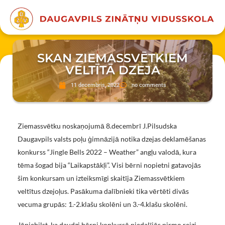
SKAN ZIEMASSVĒTKIEM
VELTĪTĀ DZEJA
11 decembris, 2022
no comments
Ziemassvētku noskaņojumā 8.decembrī J.Pilsudska
Daugavpils valsts poļu ģimnāzijā notika dzejas deklamēšanas
konkurss “Jingle Bells 2022 – Weather” angļu valodā, kura
tēma šogad bija “Laikapstākļi”. Visi bērni nopietni gatavojās
šim konkursam un izteiksmīgi skaitīja Ziemassvētkiem
veltītus dzejoļus. Pasākuma dalībnieki tika vērtēti divās
vecuma grupās: 1.-2.klašu skolēni un 3.-4.klašu skolēni.
Jāpiebilst, ka daudzi bērni konkursā piedalījās pirmo reizi,