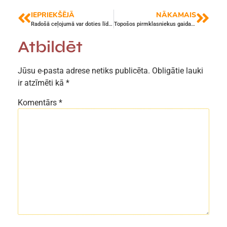
IEPRIEKŠĒJĀ
NĀKAMAIS
Radošā ceļojumā var doties līdz 6.janvārim
Topošos pirmklasniekus gaida Svētku eglīte
Atbildēt
Jūsu e-pasta adrese netiks publicēta.
Obligātie lauki
ir atzīmēti kā
*
Komentārs
*