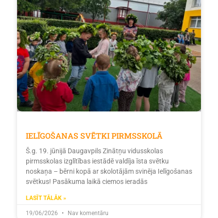
IELĪGOŠANAS SVĒTKI PIRMSSKOLĀ
Š.g. 19. jūnijā Daugavpils Zinātņu vidusskolas
pirmsskolas izglītības iestādē valdīja īsta svētku
noskaņa – bērni kopā ar skolotājām svinēja Ielīgošanas
svētkus! Pasākuma laikā ciemos ieradās
LASĪT TĀLĀK »
19/06/2026
Nav komentāru