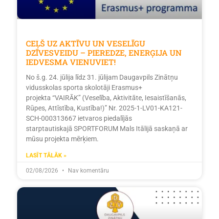
CEĻŠ UZ AKTĪVU UN VESELĪGU
DZĪVESVEIDU – PIEREDZE, ENERĢIJA UN
IEDVESMA VIENUVIET!
No š.g. 24. jūlija līdz 31. jūlijam Daugavpils Zinātņu
vidusskolas sporta skolotāji Erasmus+
projekta “VAIRĀK” (Veselība, Aktivitāte, Iesaistīšanās,
Rūpes, Attīstība, Kustība!)” Nr. 2025-1-LV01-KA121-
SCH-000313667 ietvaros piedalījās
starptautiskajā SPORTFORUM Mals Itālijā saskaņā ar
mūsu projekta mērķiem.
LASĪT TĀLĀK »
02/08/2026
Nav komentāru