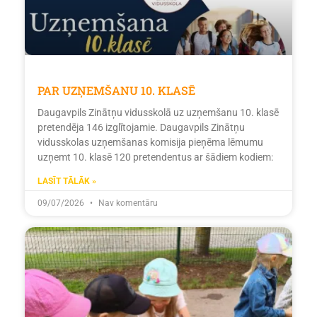
PAR UZŅEMŠANU 10. KLASĒ
Daugavpils Zinātņu vidusskolā uz uzņemšanu 10. klasē
pretendēja 146 izglītojamie. Daugavpils Zinātņu
vidusskolas uzņemšanas komisija pieņēma lēmumu
uzņemt 10. klasē 120 pretendentus ar šādiem kodiem:
LASĪT TĀLĀK »
09/07/2026
Nav komentāru