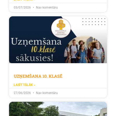
03/07/2026
Nav komentāru
UZŅEMŠANA 10. KLASĒ
LASĪT TĀLĀK »
27/06/2026
Nav komentāru