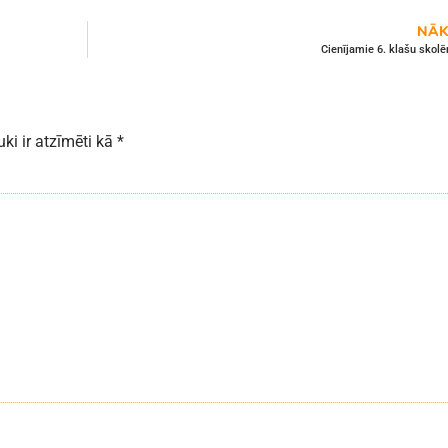
NĀK
Cienījamie 6. klašu skolē
uki ir atzīmēti kā
*