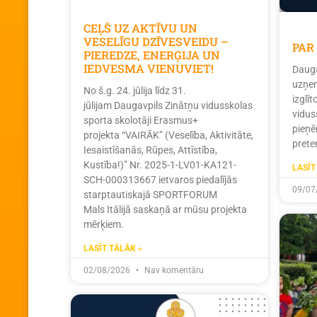
CEĻŠ UZ AKTĪVU UN
VESELĪGU DZĪVESVEIDU –
PAR
PIEREDZE, ENERĢIJA UN
IEDVESMA VIENUVIET!
Dauga
uzņem
No š.g. 24. jūlija līdz 31.
izglī
jūlijam Daugavpils Zinātņu vidusskolas
vidus
sporta skolotāji Erasmus+
pieņē
projekta “VAIRĀK” (Veselība, Aktivitāte,
prete
Iesaistīšanās, Rūpes, Attīstība,
Kustība!)” Nr. 2025-1-LV01-KA121-
LASĪT
SCH-000313667 ietvaros piedalījās
09/07
starptautiskajā SPORTFORUM
Mals Itālijā saskaņā ar mūsu projekta
mērķiem.
LASĪT TĀLĀK »
02/08/2026
Nav komentāru