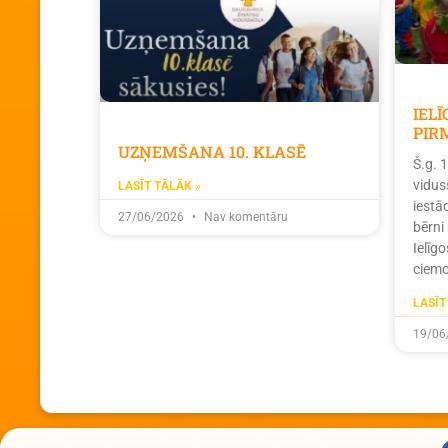
IEL
PIR
UZŅEMŠANA 10. KLASĒ
Š.g. 
vidus
LASĪT TĀLĀK »
iestā
27/06/2026
Nav komentāru
bērni
Ielīg
ciemo
LASĪT
19/06