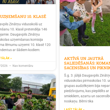
 UZŅEMŠANU 10. KLASĒ
vpils Zinātņu vidusskolā uz
šanu 10. klasē pretendēja 146
tojamie. Daugavpils Zinātņu
skolas uzņemšanas komisija
ma lēmumu uzņemt 10. klasē 120
ndentus ar šādiem kodiem:
AKTĪVĀ UN JAUTRĀ
 TĀLĀK »
SALIEDĒŠANĀS: KOMA
/2026
Nav komentāru
SACENSĪBAS UN PIKNI
Š.g. 3. jūlijā Daugavpils Zinātņ
vidusskolas pirmsskolas 10. u
grupas audzēkņiem bija nepar
piedzīvojums, kas piepildīts ar
smiekliem, azartu un sacensīb
noskaņu. Bērni tika
LASĪT TĀLĀK »