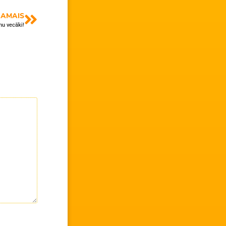
AMAIS
nu vecāki!