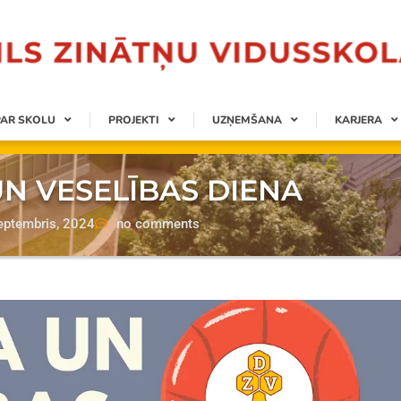
PAR SKOLU
PROJEKTI
UZŅEMŠANA
KARJERA
N VESELĪBAS DIENA
eptembris, 2024
no comments