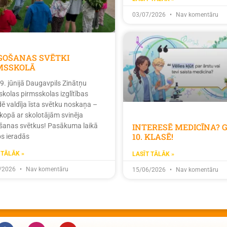
03/07/2026
Nav komentāru
ĪGOŠANAS SVĒTKI
MSSKOLĀ
19. jūnijā Daugavpils Zinātņu
skolas pirmsskolas izglītības
dē valdīja īsta svētku noskaņa –
 kopā ar skolotājām svinēja
INTERESĒ MEDICĪNA? 
ošanas svētkus! Pasākuma laikā
10. KLASĒ!
s ieradās
 TĀLĀK »
LASĪT TĀLĀK »
/2026
Nav komentāru
15/06/2026
Nav komentāru