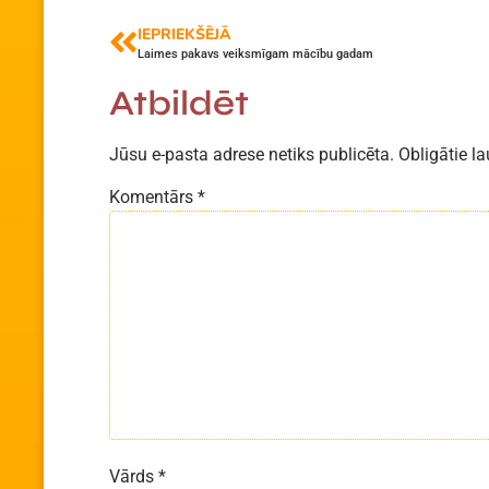
IEPRIEKŠĒJĀ
Laimes pakavs veiksmīgam mācību gadam
Atbildēt
Jūsu e-pasta adrese netiks publicēta.
Obligātie la
Komentārs
*
Vārds
*