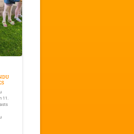
NDU
KS
u
n 11.
asts
u