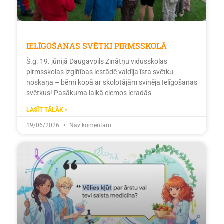
IELĪGOŠANAS SVĒTKI PIRMSSKOLĀ
Š.g. 19. jūnijā Daugavpils Zinātņu vidusskolas
pirmsskolas izglītības iestādē valdīja īsta svētku
noskaņa – bērni kopā ar skolotājām svinēja Ielīgošanas
svētkus! Pasākuma laikā ciemos ieradās
LASĪT TĀLĀK »
19/06/2026
Nav komentāru