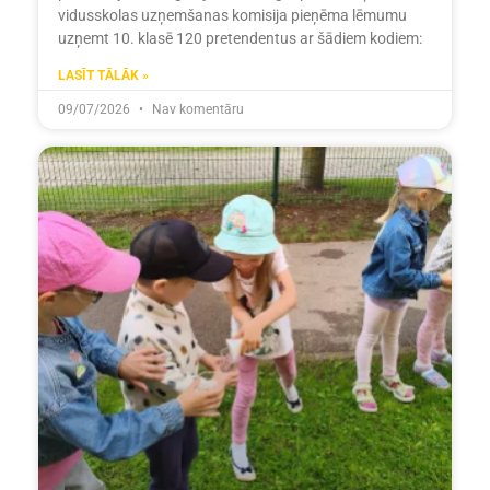
vidusskolas uzņemšanas komisija pieņēma lēmumu
uzņemt 10. klasē 120 pretendentus ar šādiem kodiem:
LASĪT TĀLĀK »
09/07/2026
Nav komentāru