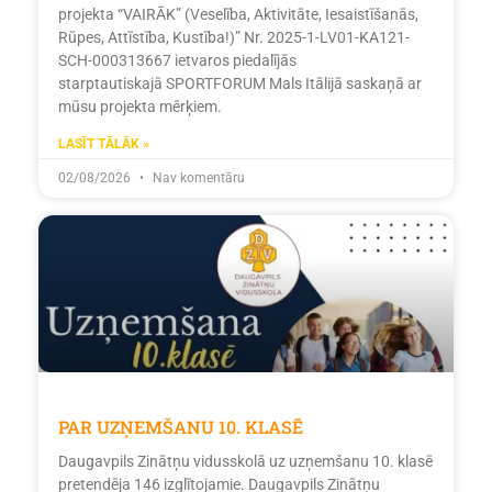
projekta “VAIRĀK” (Veselība, Aktivitāte, Iesaistīšanās,
Rūpes, Attīstība, Kustība!)” Nr. 2025-1-LV01-KA121-
SCH-000313667 ietvaros piedalījās
starptautiskajā SPORTFORUM Mals Itālijā saskaņā ar
mūsu projekta mērķiem.
LASĪT TĀLĀK »
02/08/2026
Nav komentāru
PAR UZŅEMŠANU 10. KLASĒ
Daugavpils Zinātņu vidusskolā uz uzņemšanu 10. klasē
pretendēja 146 izglītojamie. Daugavpils Zinātņu