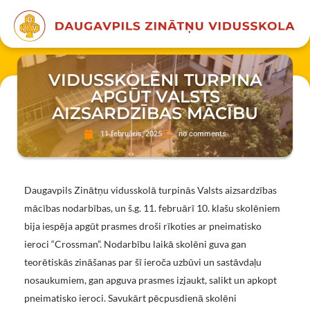
VIDUSSKOLĒNI TURPINA
APGŪT VALSTS
AIZSARDZĪBAS MĀCĪBU
11 februāris, 2025
no comments
Daugavpils Zinātņu vidusskolā turpinās Valsts aizsardzības
mācības nodarbības, un š.g. 11. februārī 10. klašu skolēniem
bija iespēja apgūt prasmes droši rīkoties ar pneimatisko
ieroci “Crossman”. Nodarbību laikā skolēni guva gan
teorētiskās zināšanas par šī ieroča uzbūvi un sastāvdaļu
nosaukumiem, gan apguva prasmes izjaukt, salikt un apkopt
pneimatisko ieroci. Savukārt pēcpusdienā skolēni