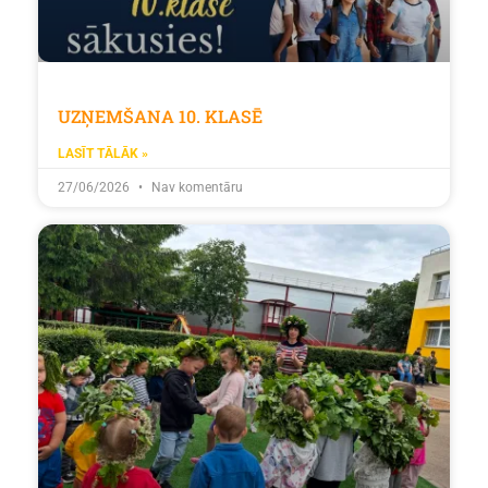
UZŅEMŠANA 10. KLASĒ
LASĪT TĀLĀK »
27/06/2026
Nav komentāru