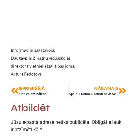
Informāciju sagatavoja:
Daugavpils Zinātņu vidusskolas
direktora vietnieks izglītības jomā
Arturs Fedotovs
IEPRIEKŠĒJĀ
NĀKAMAIS
Klāt Valentīndiena!
Spēlē + Domā = Attīsti sevi! Seminārs pilsētas skolu psihologiem
Atbildēt
Jūsu e-pasta adrese netiks publicēta.
Obligātie lauki
ir atzīmēti kā
*