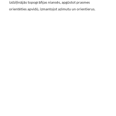
izdziļinājās topogrāfijas niansēs, apgūstot prasmes
orientēties apvidū, izmantojot azimutu un orientierus.