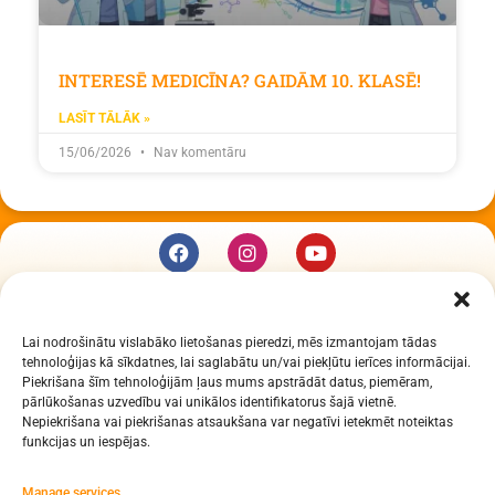
INTERESĒ MEDICĪNA? GAIDĀM 10. KLASĒ!
LASĪT TĀLĀK »
15/06/2026
Nav komentāru
KUR MĒS ESAM
Lai nodrošinātu vislabāko lietošanas pieredzi, mēs izmantojam tādas
Daugavpils Zinātņu vidusskola
tehnoloģijas kā sīkdatnes, lai saglabātu un/vai piekļūtu ierīces informācijai.
Raiņa iela 30, Daugavpils, LV-5401
Piekrišana šīm tehnoloģijām ļaus mums apstrādāt datus, piemēram,
Reģ. Nr. 2713903513 (IZM)
pārlūkošanas uzvedību vai unikālos identifikatorus šajā vietnē.
Nepiekrišana vai piekrišanas atsaukšana var negatīvi ietekmēt noteiktas
Daugavpils valstspilsētas pašvaldība 90000077325
funkcijas un iespējas.
KONTAKTI
Manage services