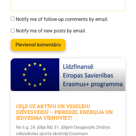
Notify me of follow-up comments by email.
Notify me of new posts by email.
CEĻŠ UZ AKTĪVU UN VESELĪGU
DZĪVESVEIDU – PIEREDZE, ENERĢIJA UN
IEDVESMA VIENUVIET!
No š.g. 24. jūlija līdz 31. jūlijam Daugavpils Zinātņu
vidusskolas sporta skolotāji Erasmus+