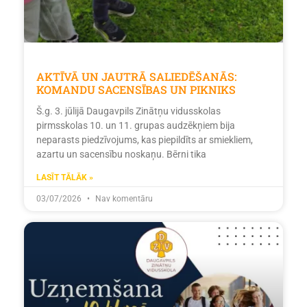
AKTĪVĀ UN JAUTRĀ SALIEDĒŠANĀS:
KOMANDU SACENSĪBAS UN PIKNIKS
Š.g. 3. jūlijā Daugavpils Zinātņu vidusskolas
pirmsskolas 10. un 11. grupas audzēkņiem bija
neparasts piedzīvojums, kas piepildīts ar smiekliem,
azartu un sacensību noskaņu. Bērni tika
LASĪT TĀLĀK »
03/07/2026
Nav komentāru