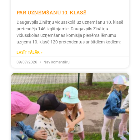
PAR UZŅEMŠANU 10. KLASĒ
Daugavpils Zinātņu vidusskolā uz uzņemšanu 10. klasē
pretendēja 146 izglītojamie. Daugavpils Zinātņu
vidusskolas uzņemšanas komisija pieņēma lēmumu
uzņemt 10. klasē 120 pretendentus ar šādiem kodiem:
LASĪT TĀLĀK »
09/07/2026
Nav komentāru