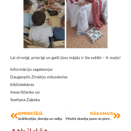
Lai sirsnīgi, priecīgi un gaiši jūsu mājās ir šie svētki – 4. maijs!
Informāciju sagatavoja:
Daugavpils Zinātņu vidusskolas
bibliotekāres
Inese Iščenko un
Svetlana Zaļeska
IEPRIEKŠĒJĀ
NĀKAMAIS
Uzdrīkstējās, domāja un radīja
Pilsētā skanēja jauno un pieredzējušo dziedātāju balsis