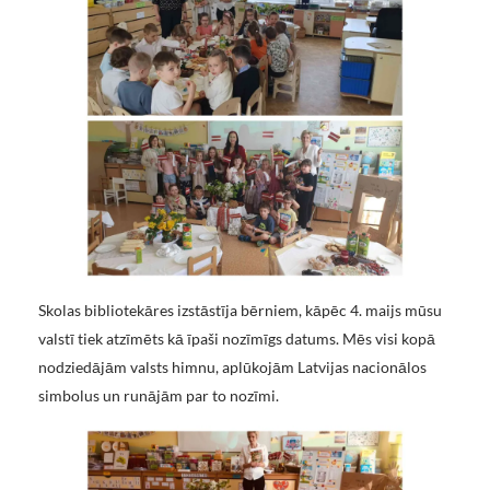
Skolas bibliotekāres izstāstīja bērniem, kāpēc 4. maijs mūsu
valstī tiek atzīmēts kā īpaši nozīmīgs datums. Mēs visi kopā
nodziedājām valsts himnu, aplūkojām Latvijas nacionālos
simbolus un runājām par to nozīmi.