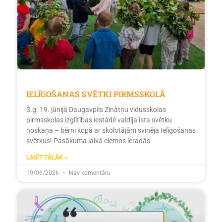
IELĪGOŠANAS SVĒTKI PIRMSSKOLĀ
Š.g. 19. jūnijā Daugavpils Zinātņu vidusskolas
pirmsskolas izglītības iestādē valdīja īsta svētku
noskaņa – bērni kopā ar skolotājām svinēja Ielīgošanas
svētkus! Pasākuma laikā ciemos ieradās
LASĪT TĀLĀK »
19/06/2026
Nav komentāru