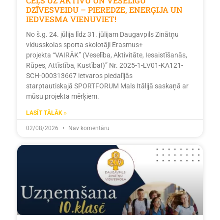
CEĻŠ UZ AKTĪVU UN VESELĪGU
DZĪVESVEIDU – PIEREDZE, ENERĢIJA UN
IEDVESMA VIENUVIET!
No š.g. 24. jūlija līdz 31. jūlijam Daugavpils Zinātņu
vidusskolas sporta skolotāji Erasmus+
projekta “VAIRĀK” (Veselība, Aktivitāte, Iesaistīšanās,
Rūpes, Attīstība, Kustība!)” Nr. 2025-1-LV01-KA121-
SCH-000313667 ietvaros piedalījās
starptautiskajā SPORTFORUM Mals Itālijā saskaņā ar
mūsu projekta mērķiem.
LASĪT TĀLĀK »
02/08/2026
Nav komentāru