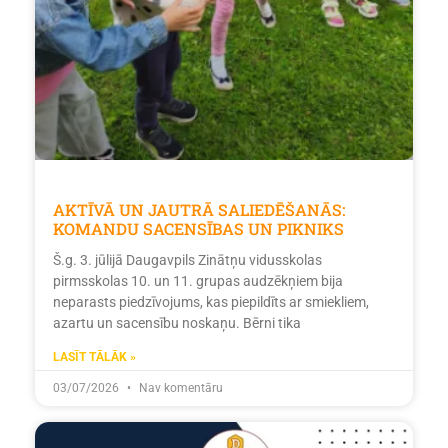
AKTĪVĀ UN JAUTRĀ SALIEDĒŠANĀS:
KOMANDU SACENSĪBAS UN PIKNIKS
Š.g. 3. jūlijā Daugavpils Zinātņu vidusskolas
pirmsskolas 10. un 11. grupas audzēkņiem bija
neparasts piedzīvojums, kas piepildīts ar smiekliem,
azartu un sacensību noskaņu. Bērni tika
LASĪT TĀLĀK »
03/07/2026
Nav komentāru