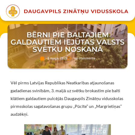
BĒRNI PIE BALTAJIEM
GALDAUTIEM IEJŪTAS VALSTS
SVĒTKU NOSKAŅĀ
3 maijs, 2023
no comments
Vēl pirms Latvijas Republikas Neatkarības atjaunošanas
gadadienas svinībām, 3. maijā uz svētku brokastīm pie balti
klātiem galdautiem pulcējās Daugavpils Zinātņu vidusskolas
pirmsskolas sagatavošanas grupu „Pūcīte” un „Margrietiņas”
audzēkņi.