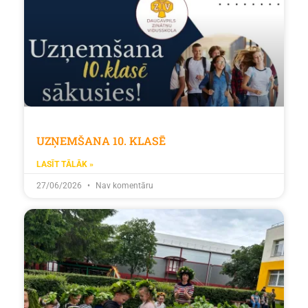
UZŅEMŠANA 10. KLASĒ
LASĪT TĀLĀK »
27/06/2026
Nav komentāru