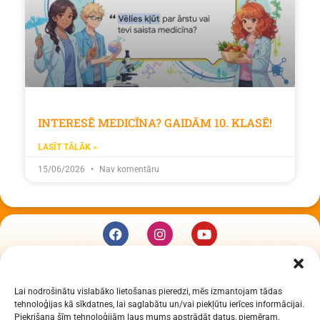
INTERESĒ MEDICĪNA? GAIDĀM 10. KLASĒ!
LASĪT TĀLĀK »
15/06/2026
Nav komentāru
KUR MĒS ESAM
Lai nodrošinātu vislabāko lietošanas pieredzi, mēs izmantojam tādas
Daugavpils Zinātņu vidusskola
tehnoloģijas kā sīkdatnes, lai saglabātu un/vai piekļūtu ierīces informācijai.
Raiņa iela 30, Daugavpils, LV-5401
Piekrišana šīm tehnoloģijām ļaus mums apstrādāt datus, piemēram,