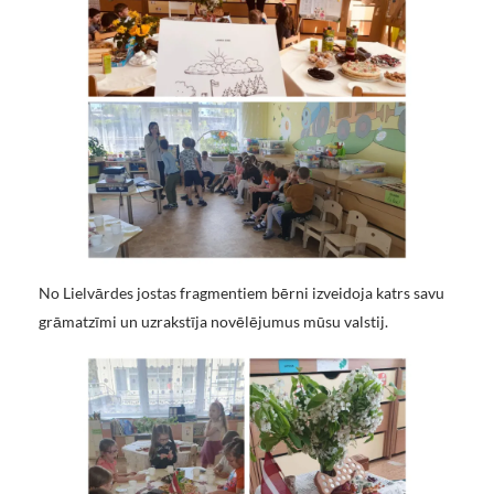
No Lielvārdes jostas fragmentiem bērni izveidoja katrs savu
grāmatzīmi un uzrakstīja novēlējumus mūsu valstij.