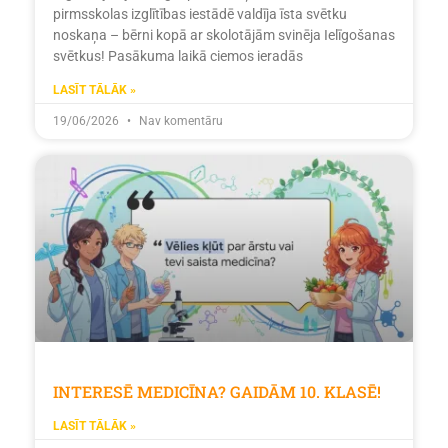
pirmsskolas izglītības iestādē valdīja īsta svētku
noskaņa – bērni kopā ar skolotājām svinēja Ielīgošanas
svētkus! Pasākuma laikā ciemos ieradās
LASĪT TĀLĀK »
19/06/2026
Nav komentāru
INTERESĒ MEDICĪNA? GAIDĀM 10. KLASĒ!
LASĪT TĀLĀK »