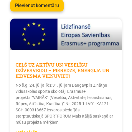
CEĻŠ UZ AKTĪVU UN VESELĪGU
DZĪVESVEIDU – PIEREDZE, ENERĢIJA UN
IEDVESMA VIENUVIET!
No š.g. 24. jūlija līdz 31. jūlijam Daugavpils Zinātņu
vidusskolas sporta skolotāji Erasmus+
projekta “VAIRĀK” (Veselība, Aktivitāte, Iesaistīšanās,
Rūpes, Attīstība, Kustība!)” Nr. 2025-1-LV01-KA121-
SCH-000313667 ietvaros piedalījās
starptautiskajā SPORTFORUM Mals Itālijā saskaņā ar
mūsu projekta mērķiem.