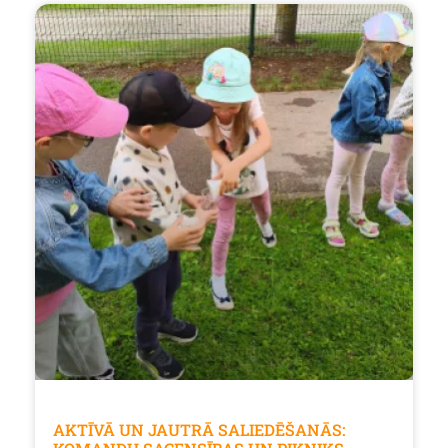
AKTĪVĀ UN JAUTRĀ SALIEDĒŠANĀS: