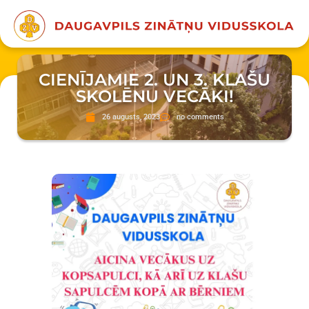
CIENĪJAMIE 2. UN 3. KLAŠU
SKOLĒNU VECĀKI!
26 augusts, 2023
no comments