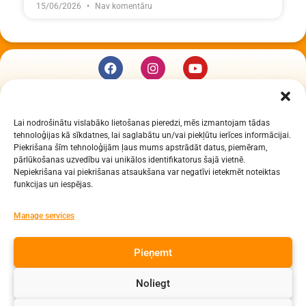
15/06/2026
Nav komentāru
KUR MĒS ESAM
Lai nodrošinātu vislabāko lietošanas pieredzi, mēs izmantojam tādas
Daugavpils Zinātņu vidusskola
tehnoloģijas kā sīkdatnes, lai saglabātu un/vai piekļūtu ierīces informācijai.
Raiņa iela 30, Daugavpils, LV-5401
Piekrišana šīm tehnoloģijām ļaus mums apstrādāt datus, piemēram,
Reģ. Nr. 2713903513 (IZM)
pārlūkošanas uzvedību vai unikālos identifikatorus šajā vietnē.
Nepiekrišana vai piekrišanas atsaukšana var negatīvi ietekmēt noteiktas
Daugavpils valstspilsētas pašvaldība 90000077325
funkcijas un iespējas.
KONTAKTI
Manage services
e-pasts: dzv@daugavpils.edu.lv
Pieņemt
tālr. Direktors: 65423030,
Lietvedis: 65421923
Noliegt