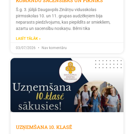
KOMANDU SACENSĪBAS UN PIKNIKS
Š.g. 3. jūlijā Daugavpils Zinātņu vidusskolas
pirmsskolas 10. un 11. grupas audzēkņiem bija
neparasts piedzīvojums, kas piepildīts ar smiekliem,
azartu un sacensību noskaņu. Bērni tika
LASĪT TĀLĀK »
03/07/2026
Nav komentāru
UZŅEMŠANA 10. KLASĒ