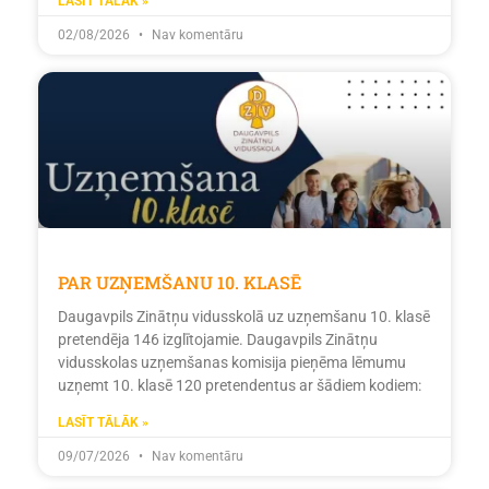
LASĪT TĀLĀK »
02/08/2026
Nav komentāru
PAR UZŅEMŠANU 10. KLASĒ
Daugavpils Zinātņu vidusskolā uz uzņemšanu 10. klasē
pretendēja 146 izglītojamie. Daugavpils Zinātņu
vidusskolas uzņemšanas komisija pieņēma lēmumu
uzņemt 10. klasē 120 pretendentus ar šādiem kodiem:
LASĪT TĀLĀK »
09/07/2026
Nav komentāru