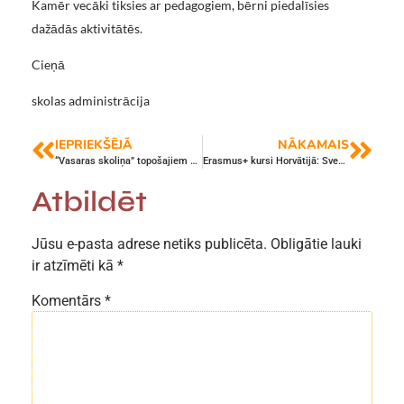
Kamēr vecāki tiksies ar pedagogiem, bērni piedalīsies
dažādās aktivitātēs.
Cieņā
skolas administrācija
IEPRIEKŠĒJĀ
NĀKAMAIS
“Vasaras skoliņa” topošajiem pirmklasniekiem
Erasmus+ kursi Horvātijā: Svešvalodas kompetence un emocionālā labbūtība skolā
Atbildēt
Jūsu e-pasta adrese netiks publicēta.
Obligātie lauki
ir atzīmēti kā
*
Komentārs
*