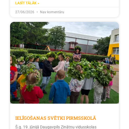
LASĪT TĀLĀK »
27/06/2026
Nav komentāru
IELĪGOŠANAS SVĒTKI PIRMSSKOLĀ
Š.g. 19. jūnijā Daugavpils Zinātņu vidusskolas