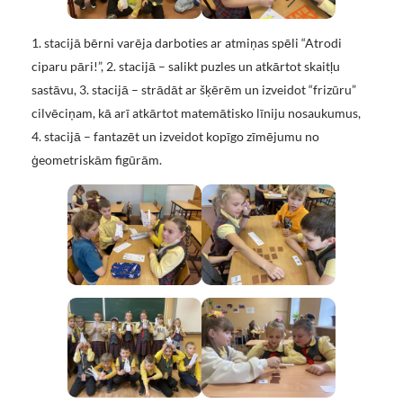
1. stacijā bērni varēja darboties ar atmiņas spēli “Atrodi
ciparu pāri!”, 2. stacijā – salikt puzles un atkārtot skaitļu
sastāvu, 3. stacijā – strādāt ar šķērēm un izveidot “frizūru”
cilvēciņam, kā arī atkārtot matemātisko līniju nosaukumus,
4. stacijā – fantazēt un izveidot kopīgo zīmējumu no
ģeometriskām figūrām.