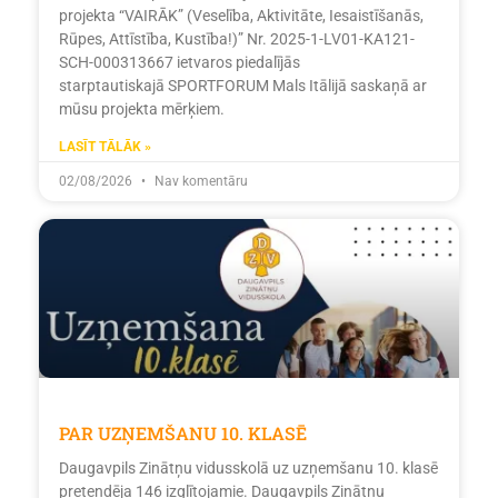
projekta “VAIRĀK” (Veselība, Aktivitāte, Iesaistīšanās,
Rūpes, Attīstība, Kustība!)” Nr. 2025-1-LV01-KA121-
SCH-000313667 ietvaros piedalījās
starptautiskajā SPORTFORUM Mals Itālijā saskaņā ar
mūsu projekta mērķiem.
LASĪT TĀLĀK »
02/08/2026
Nav komentāru
PAR UZŅEMŠANU 10. KLASĒ
Daugavpils Zinātņu vidusskolā uz uzņemšanu 10. klasē
pretendēja 146 izglītojamie. Daugavpils Zinātņu