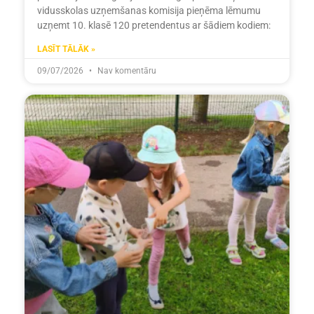
vidusskolas uzņemšanas komisija pieņēma lēmumu
uzņemt 10. klasē 120 pretendentus ar šādiem kodiem:
LASĪT TĀLĀK »
09/07/2026
Nav komentāru