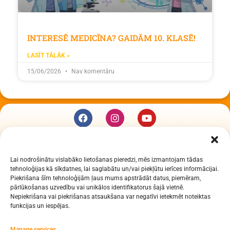
INTERESĒ MEDICĪNA? GAIDĀM 10. KLASĒ!
LASĪT TĀLĀK »
15/06/2026
Nav komentāru
KUR MĒS ESAM
Lai nodrošinātu vislabāko lietošanas pieredzi, mēs izmantojam tādas
Daugavpils Zinātņu vidusskola
tehnoloģijas kā sīkdatnes, lai saglabātu un/vai piekļūtu ierīces informācijai.
Raiņa iela 30, Daugavpils, LV-5401
Piekrišana šīm tehnoloģijām ļaus mums apstrādāt datus, piemēram,
Reģ. Nr. 2713903513 (IZM)
pārlūkošanas uzvedību vai unikālos identifikatorus šajā vietnē.
Nepiekrišana vai piekrišanas atsaukšana var negatīvi ietekmēt noteiktas
Daugavpils valstspilsētas pašvaldība 90000077325
funkcijas un iespējas.
Manage services