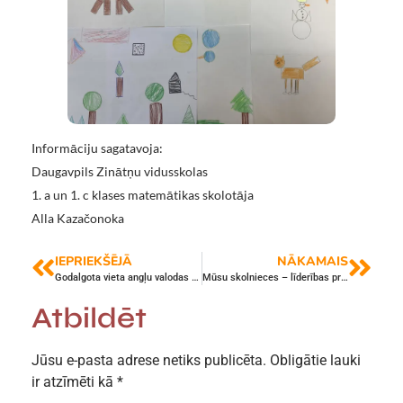
Informāciju sagatavoja:
Daugavpils Zinātņu vidusskolas
1. a un 1. c klases matemātikas skolotāja
Alla Kazačonoka
IEPRIEKŠĒJĀ
NĀKAMAIS
Godalgota vieta angļu valodas burtošanas konkursā “Spelling Bee”
Mūsu skolnieces – līderības programmas Future Heroes dalībnieces
Atbildēt
Jūsu e-pasta adrese netiks publicēta.
Obligātie lauki
ir atzīmēti kā
*