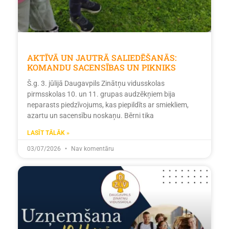
AKTĪVĀ UN JAUTRĀ SALIEDĒŠANĀS:
KOMANDU SACENSĪBAS UN PIKNIKS
Š.g. 3. jūlijā Daugavpils Zinātņu vidusskolas
pirmsskolas 10. un 11. grupas audzēkņiem bija
neparasts piedzīvojums, kas piepildīts ar smiekliem,
azartu un sacensību noskaņu. Bērni tika
LASĪT TĀLĀK »
03/07/2026
Nav komentāru