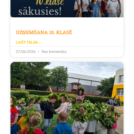
UZŅEMŠANA 10. KLASĒ
LASĪT TĀLĀK »
27/06/2026
Nav komentāru