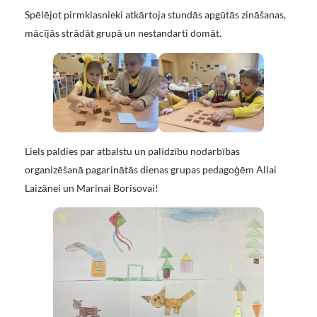
Spēlējot pirmklasnieki atkārtoja stundās apgūtās zināšanas,
mācījās strādāt grupā un nestandarti domāt.
Liels paldies par atbalstu un palīdzību nodarbības
organizēšanā pagarinātās dienas grupas pedagoģēm Allai
Laizānei un Marinai Borisovai!