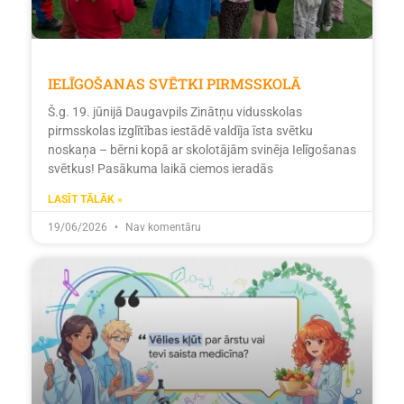
IELĪGOŠANAS SVĒTKI PIRMSSKOLĀ
Š.g. 19. jūnijā Daugavpils Zinātņu vidusskolas
pirmsskolas izglītības iestādē valdīja īsta svētku
noskaņa – bērni kopā ar skolotājām svinēja Ielīgošanas
svētkus! Pasākuma laikā ciemos ieradās
LASĪT TĀLĀK »
19/06/2026
Nav komentāru