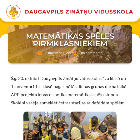
MATEMĀTIKAS SPĒLES
PIRMKLASNIEKIEM
2 novembris, 2023
no comments
Š.g. 30. oktobrī Daugavpils Zinātņu vidusskolas 1. a klasē un
1. novembrī 1. c klasē pagarinātās dienas grupas darba laikā
APP projekta ietvaros notika matemātikas spēļu stunda.
Skolēni varēja apmeklēt četras stacijas ar dažādām spēlēm.