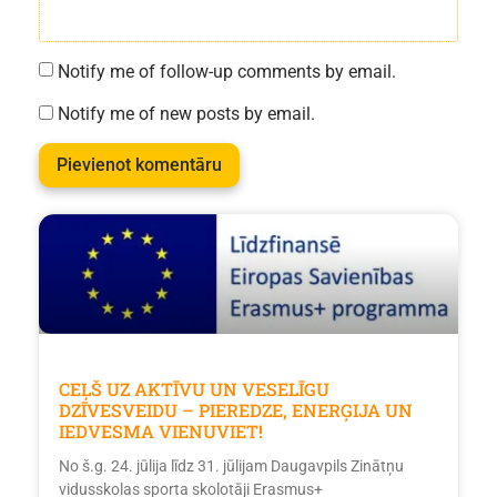
Notify me of follow-up comments by email.
Notify me of new posts by email.
CEĻŠ UZ AKTĪVU UN VESELĪGU
DZĪVESVEIDU – PIEREDZE, ENERĢIJA UN
IEDVESMA VIENUVIET!
No š.g. 24. jūlija līdz 31. jūlijam Daugavpils Zinātņu
vidusskolas sporta skolotāji Erasmus+