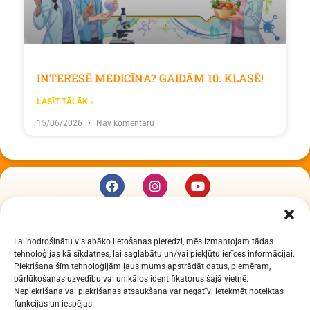
INTERESĒ MEDICĪNA? GAIDĀM 10. KLASĒ!
LASĪT TĀLĀK »
15/06/2026
Nav komentāru
KUR MĒS ESAM
Lai nodrošinātu vislabāko lietošanas pieredzi, mēs izmantojam tādas
Daugavpils Zinātņu vidusskola
tehnoloģijas kā sīkdatnes, lai saglabātu un/vai piekļūtu ierīces informācijai.
Raiņa iela 30, Daugavpils, LV-5401
Piekrišana šīm tehnoloģijām ļaus mums apstrādāt datus, piemēram,
Reģ. Nr. 2713903513 (IZM)
pārlūkošanas uzvedību vai unikālos identifikatorus šajā vietnē.
Nepiekrišana vai piekrišanas atsaukšana var negatīvi ietekmēt noteiktas
Daugavpils valstspilsētas pašvaldība 90000077325
funkcijas un iespējas.