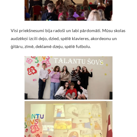
Visi priekšnesumi bija radoši un labi pārdomāti. Mūsu skolas
audzēkņi izcili dejo, dzied, spēlē klavieres, akordeonu un
ģitāru, zīmē, deklamē dzeju, spēlē futbolu.