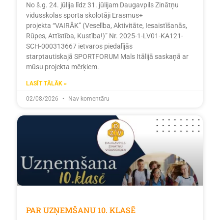
No š.g. 24. jūlija līdz 31. jūlijam Daugavpils Zinātņu
vidusskolas sporta skolotāji Erasmus+
projekta “VAIRĀK” (Veselība, Aktivitāte, Iesaistīšanās,
Rūpes, Attīstība, Kustība!)” Nr. 2025-1-LV01-KA121-
SCH-000313667 ietvaros piedalījās
starptautiskajā SPORTFORUM Mals Itālijā saskaņā ar
mūsu projekta mērķiem.
LASĪT TĀLĀK »
02/08/2026
Nav komentāru
PAR UZŅEMŠANU 10. KLASĒ