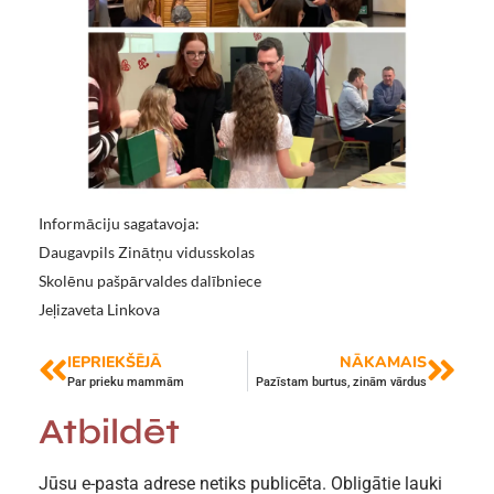
Informāciju sagatavoja:
Daugavpils Zinātņu vidusskolas
Skolēnu pašpārvaldes dalībniece
Jeļizaveta Linkova
IEPRIEKŠĒJĀ
NĀKAMAIS
Par prieku mammām
Pazīstam burtus, zinām vārdus
Atbildēt
Jūsu e-pasta adrese netiks publicēta.
Obligātie lauki