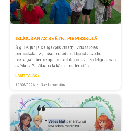
IELĪGOŠANAS SVĒTKI PIRMSSKOLĀ
Š.g. 19. jūnijā Daugavpils Zinātņu vidusskolas
pirmsskolas izglītības iestādē valdīja īsta svētku
noskaņa – bērni kopā ar skolotājām svinēja Ielīgošanas
svētkus! Pasākuma laikā ciemos ieradās
LASĪT TĀLĀK »
19/06/2026
Nav komentāru