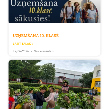
UZŅEMŠANA 10. KLASĒ
LASĪT TĀLĀK »
27/06/2026
Nav komentāru