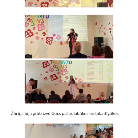
Žūrijai bija grūti izvēlēties pašus labākos un talantīgākos.