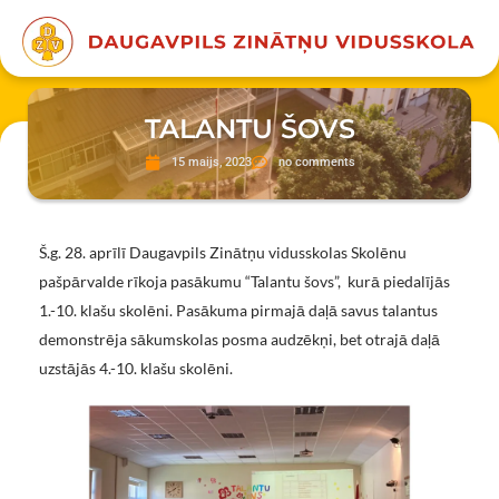
TALANTU ŠOVS
15 maijs, 2023
no comments
Š.g. 28. aprīlī Daugavpils Zinātņu vidusskolas Skolēnu
pašpārvalde rīkoja pasākumu “Talantu šovs”, kurā piedalījās
1.-10. klašu skolēni. Pasākuma pirmajā daļā savus talantus
demonstrēja sākumskolas posma audzēkņi, bet otrajā daļā
uzstājās 4.-10. klašu skolēni.