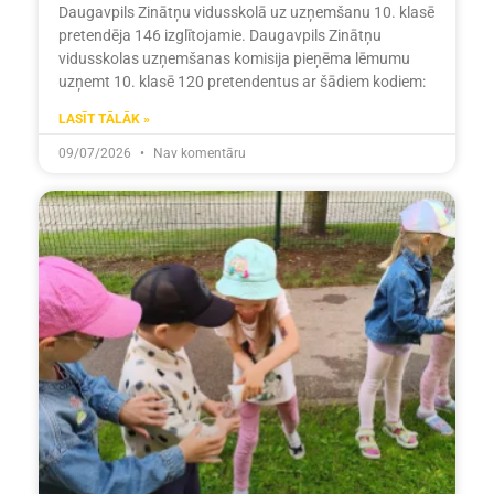
Daugavpils Zinātņu vidusskolā uz uzņemšanu 10. klasē
pretendēja 146 izglītojamie. Daugavpils Zinātņu
vidusskolas uzņemšanas komisija pieņēma lēmumu
uzņemt 10. klasē 120 pretendentus ar šādiem kodiem:
LASĪT TĀLĀK »
09/07/2026
Nav komentāru