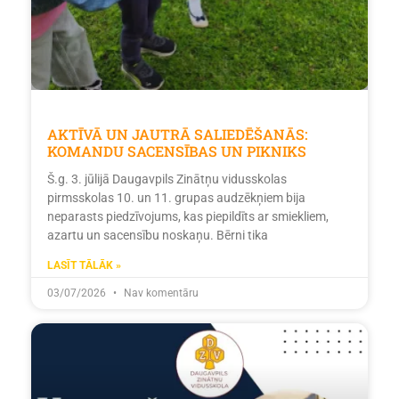
AKTĪVĀ UN JAUTRĀ SALIEDĒŠANĀS:
KOMANDU SACENSĪBAS UN PIKNIKS
Š.g. 3. jūlijā Daugavpils Zinātņu vidusskolas
pirmsskolas 10. un 11. grupas audzēkņiem bija
neparasts piedzīvojums, kas piepildīts ar smiekliem,
azartu un sacensību noskaņu. Bērni tika
LASĪT TĀLĀK »
03/07/2026
Nav komentāru