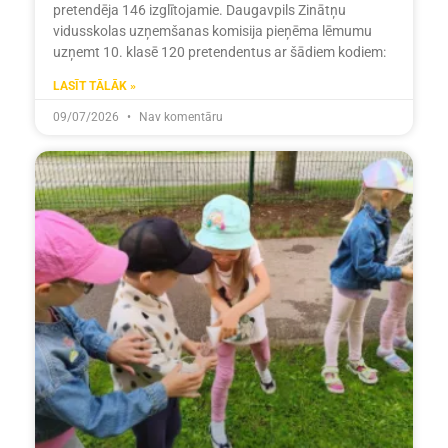
pretendēja 146 izglītojamie. Daugavpils Zinātņu
vidusskolas uzņemšanas komisija pieņēma lēmumu
uzņemt 10. klasē 120 pretendentus ar šādiem kodiem:
LASĪT TĀLĀK »
09/07/2026
Nav komentāru