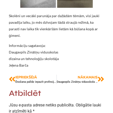
Skolēni un vecāki parunāja par dažādām tēmām, visi jauki
pavadīja laiku, jo mēs dzīvojam tādā straujā režīmā, ka
parasti nav laika tik vienkāršām lietām kā būšana kopā ar
ģimeni.
Informāciju sagatavoja:
Daugavpils Zinātņu vidusskolas
dizaina un tehnoloģiju skolotāja
Jeļena Barča
IEPRIEKŠĒJĀ
NĀKAMAIS
Ēnošana palīdz iepazīt profesijas
Daugavpils Zinātņu vidusskola ēno!
Atbildēt
Jūsu e-pasta adrese netiks publicēta.
Obligātie lauki
ir atzīmēti kā
*