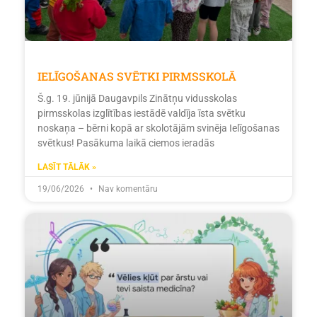
IELĪGOŠANAS SVĒTKI PIRMSSKOLĀ
Š.g. 19. jūnijā Daugavpils Zinātņu vidusskolas
pirmsskolas izglītības iestādē valdīja īsta svētku
noskaņa – bērni kopā ar skolotājām svinēja Ielīgošanas
svētkus! Pasākuma laikā ciemos ieradās
LASĪT TĀLĀK »
19/06/2026
Nav komentāru