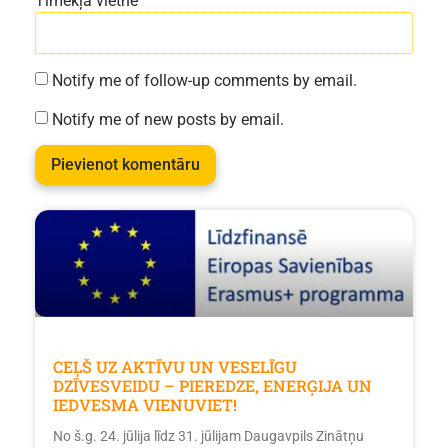
Tīmekļa vietne
Notify me of follow-up comments by email.
Notify me of new posts by email.
CEĻŠ UZ AKTĪVU UN VESELĪGU
DZĪVESVEIDU – PIEREDZE, ENERĢIJA UN
IEDVESMA VIENUVIET!
No š.g. 24. jūlija līdz 31. jūlijam Daugavpils Zinātņu