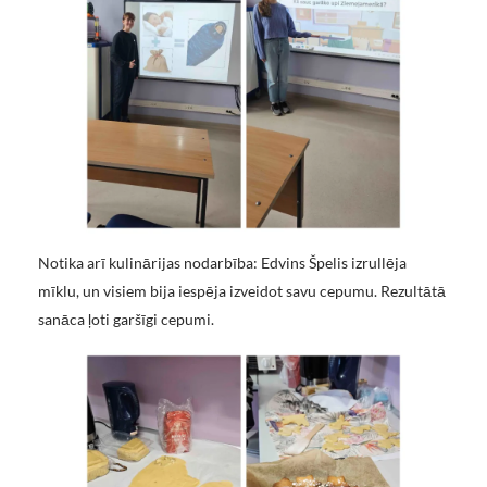
Notika arī kulinārijas nodarbība: Edvins Špelis izrullēja
mīklu, un visiem bija iespēja izveidot savu cepumu. Rezultātā
sanāca ļoti garšīgi cepumi.