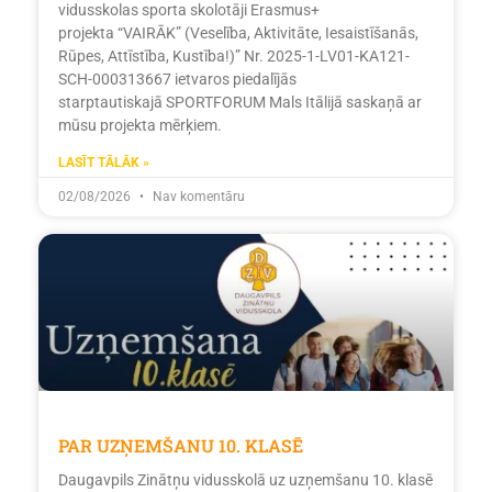
vidusskolas sporta skolotāji Erasmus+
projekta “VAIRĀK” (Veselība, Aktivitāte, Iesaistīšanās,
Rūpes, Attīstība, Kustība!)” Nr. 2025-1-LV01-KA121-
SCH-000313667 ietvaros piedalījās
starptautiskajā SPORTFORUM Mals Itālijā saskaņā ar
mūsu projekta mērķiem.
LASĪT TĀLĀK »
02/08/2026
Nav komentāru
PAR UZŅEMŠANU 10. KLASĒ
Daugavpils Zinātņu vidusskolā uz uzņemšanu 10. klasē