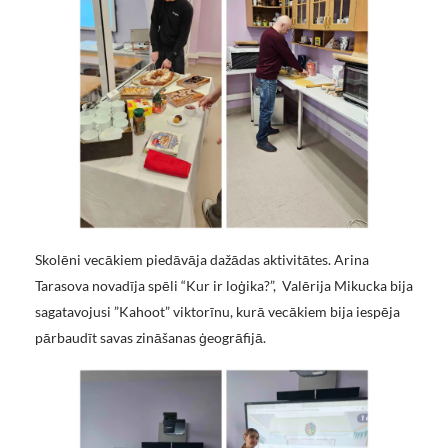
Skolēni vecākiem piedāvāja dažādas aktivitātes. Arina
Tarasova novadīja spēli “Kur ir loģika?”, Valērija Mikucka bija
sagatavojusi ”Kahoot” viktorīnu, kurā vecākiem bija iespēja
pārbaudīt savas zināšanas ģeogrāfijā.