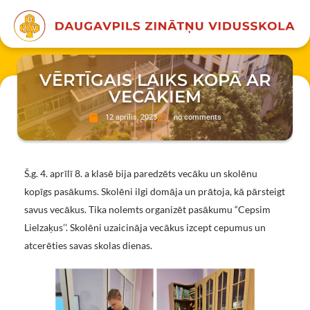
VĒRTĪGAIS LAIKS KOPĀ AR
VECĀKIEM
12 aprīlis, 2023
no comments
Š.g. 4. aprīlī 8. a klasē bija paredzēts vecāku un skolēnu
kopīgs pasākums. Skolēni ilgi domāja un prātoja, kā pārsteigt
savus vecākus. Tika nolemts organizēt pasākumu “Cepsim
Lielzaķus’’. Skolēni uzaicināja vecākus izcept cepumus un
atcerēties savas skolas dienas.