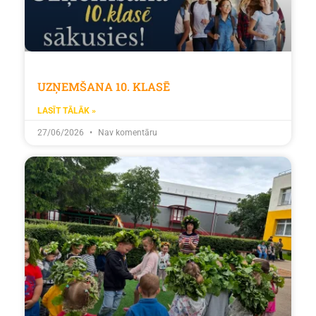
UZŅEMŠANA 10. KLASĒ
LASĪT TĀLĀK »
27/06/2026
Nav komentāru