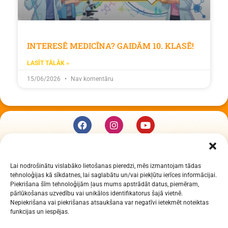
INTERESĒ MEDICĪNA? GAIDĀM 10. KLASĒ!
LASĪT TĀLĀK »
15/06/2026
Nav komentāru
KUR MĒS ESAM
Lai nodrošinātu vislabāko lietošanas pieredzi, mēs izmantojam tādas
Daugavpils Zinātņu vidusskola
tehnoloģijas kā sīkdatnes, lai saglabātu un/vai piekļūtu ierīces informācijai.
Raiņa iela 30, Daugavpils, LV-5401
Piekrišana šīm tehnoloģijām ļaus mums apstrādāt datus, piemēram,
Reģ. Nr. 2713903513 (IZM)
pārlūkošanas uzvedību vai unikālos identifikatorus šajā vietnē.
Nepiekrišana vai piekrišanas atsaukšana var negatīvi ietekmēt noteiktas
Daugavpils valstspilsētas pašvaldība 90000077325
funkcijas un iespējas.