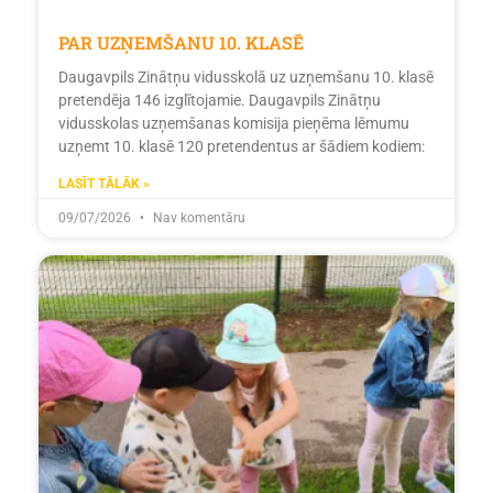
PAR UZŅEMŠANU 10. KLASĒ
Daugavpils Zinātņu vidusskolā uz uzņemšanu 10. klasē
pretendēja 146 izglītojamie. Daugavpils Zinātņu
vidusskolas uzņemšanas komisija pieņēma lēmumu
uzņemt 10. klasē 120 pretendentus ar šādiem kodiem:
LASĪT TĀLĀK »
09/07/2026
Nav komentāru