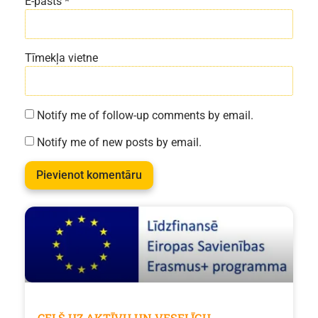
E-pasts
*
Tīmekļa vietne
Notify me of follow-up comments by email.
Notify me of new posts by email.
CEĻŠ UZ AKTĪVU UN VESELĪGU