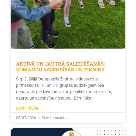
AKTĪVĀ UN JAUTRĀ SALIEDĒŠANĀS:
KOMANDU SACENSĪBAS UN PIKNIKS
Š.g. 3. jūlijā Daugavpils Zinātņu vidusskolas
pirmsskolas 10. un 11. grupas audzēkņiem bija
neparasts piedzīvojums, kas piepildīts ar smiekliem,
azartu un sacensību noskaņu. Bērni tika
LASĪT TĀLĀK »
03/07/2026
Nav komentāru