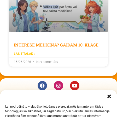
INTERESĒ MEDICĪNA? GAIDĀM 10. KLASĒ!
LASĪT TĀLĀK »
15/06/2026
Nav komentāru
KUR MĒS ESAM
Lai nodrošinātu vislabāko lietošanas pieredzi, mēs izmantojam tādas
Daugavpils Zinātņu vidusskola
tehnoloģijas kā sīkdatnes, lai saglabātu un/vai piekļūtu ierīces informācijai.
Raiņa iela 30, Daugavpils, LV-5401
Piekrišana šīm tehnoloģijām ļaus mums apstrādāt datus, piemēram,