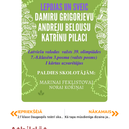
IEPRIEKŠĒJĀ
NĀKAMAIS
2.f klase Daugavpils teātrī skatās pasaku lugu „Spreideits”
Kā tapa mūsdienīga dizaina jaunavu vainagi