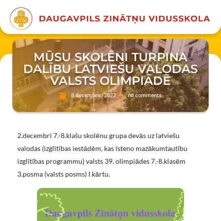
MŪSU SKOLĒNI TURPINA
DALĪBU LATVIEŠU VALODAS
VALSTS OLIMPIĀDĒ
8 decembris, 2022
no comments
2.decembrī 7.-8.klašu skolēnu grupa devās uz latviešu
valodas (izglītības iestādēm, kas īsteno mazākumtautību
izglītības programmu) valsts 39. olimpiādes 7.-8.klasēm
3.posma (valsts posms) I kārtu.