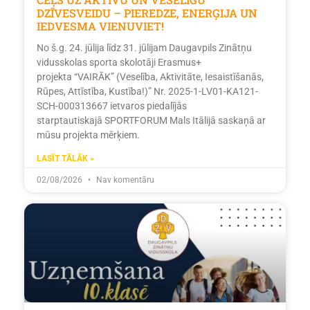
DZĪVESVEIDU – PIEREDZE, ENERĢIJA UN
IEDVESMA VIENUVIET!
No š.g. 24. jūlija līdz 31. jūlijam Daugavpils Zinātņu
vidusskolas sporta skolotāji Erasmus+
projekta “VAIRĀK” (Veselība, Aktivitāte, Iesaistīšanās,
Rūpes, Attīstība, Kustība!)” Nr. 2025-1-LV01-KA121-
SCH-000313667 ietvaros piedalījās
starptautiskajā SPORTFORUM Mals Itālijā saskaņā ar
mūsu projekta mērķiem.
LASĪT TĀLĀK »
02/08/2026
Nav komentāru