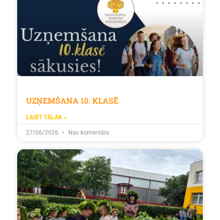
UZŅEMŠANA 10. KLASĒ
LASĪT TĀLĀK »
27/06/2026
Nav komentāru