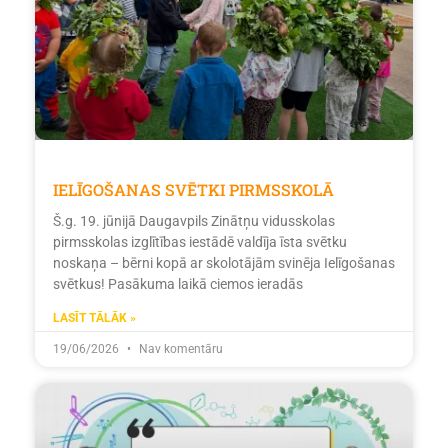
IELĪGOŠANAS SVĒTKI PIRMSSKOLĀ
Š.g. 19. jūnijā Daugavpils Zinātņu vidusskolas
pirmsskolas izglītības iestādē valdīja īsta svētku
noskaņa – bērni kopā ar skolotājām svinēja Ielīgošanas
svētkus! Pasākuma laikā ciemos ieradās
LASĪT TĀLĀK »
19/06/2026
Nav komentāru