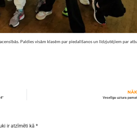
acensībās. Paldies visām klasēm par piedalīšanos un līdzjutējiem par atb
NĀK
24”
Veselīga uztura pamati
uki ir atzīmēti kā
*