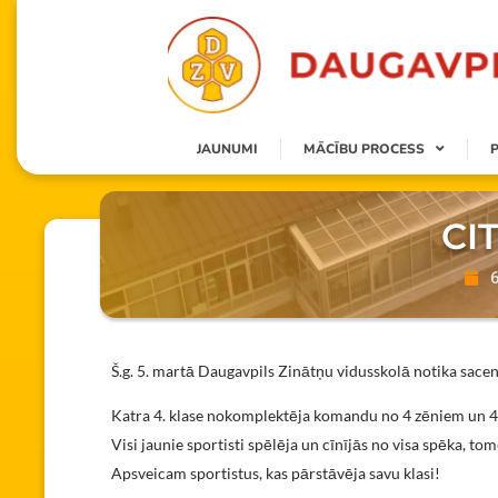
JAUNUMI
MĀCĪBU PROCESS
CI
Š.g. 5. martā Daugavpils Zinātņu vidusskolā notika sacensība
Katra 4. klase nokomplektēja komandu no 4 zēniem un 4 
Visi jaunie sportisti spēlēja un cīnījās no visa spēka, tom
Apsveicam sportistus, kas pārstāvēja savu klasi!