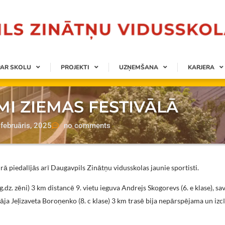
PAR SKOLU
PROJEKTI
UZŅEMŠANA
KARJERA
I ZIEMAS FESTIVĀLĀ
februāris, 2025
no comments
kurā piedalījās arī Daugavpils Zinātņu vidusskolas jaunie sportisti.
g.dz. zēni) 3 km distancē 9. vietu ieguva Andrejs Skogorevs (6. e klase), sa
āja Jeļizaveta Boroņenko (8. c klase) 3 km trasē bija nepārspējama un izcī