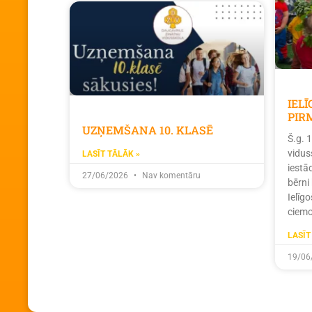
IEL
PIR
UZŅEMŠANA 10. KLASĒ
Š.g. 
vidus
LASĪT TĀLĀK »
iestā
27/06/2026
Nav komentāru
bērni
Ielīg
ciemo
LASĪT
19/06