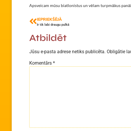
Apsveicam mūsu biatlonistus un vēlam turpmākus pan
IEPRIEKŠĒJĀ
Ir tik labi draugu pulkā
Atbildēt
Jūsu e-pasta adrese netiks publicēta.
Obligātie la
Komentārs
*