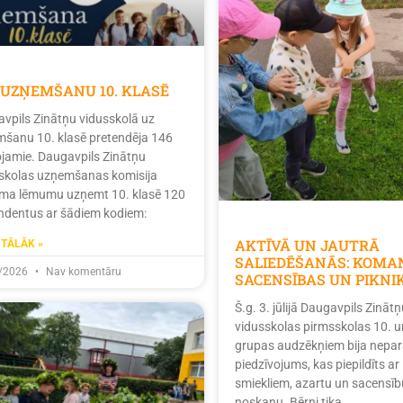
 UZŅEMŠANU 10. KLASĒ
vpils Zinātņu vidusskolā uz
šanu 10. klasē pretendēja 146
tojamie. Daugavpils Zinātņu
skolas uzņemšanas komisija
ma lēmumu uzņemt 10. klasē 120
ndentus ar šādiem kodiem:
AKTĪVĀ UN JAUTRĀ
 TĀLĀK »
SALIEDĒŠANĀS: KOMA
/2026
Nav komentāru
SACENSĪBAS UN PIKNI
Š.g. 3. jūlijā Daugavpils Zinātņ
vidusskolas pirmsskolas 10. u
grupas audzēkņiem bija nepar
piedzīvojums, kas piepildīts ar
smiekliem, azartu un sacensīb
noskaņu. Bērni tika