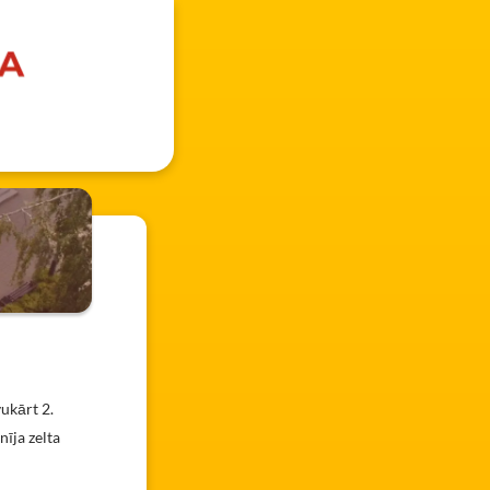
vukārt 2.
nīja zelta