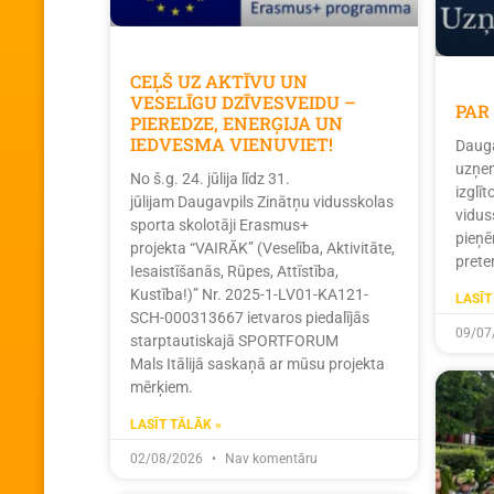
CEĻŠ UZ AKTĪVU UN
VESELĪGU DZĪVESVEIDU –
PAR
PIEREDZE, ENERĢIJA UN
IEDVESMA VIENUVIET!
Dauga
uzņem
No š.g. 24. jūlija līdz 31.
izglī
jūlijam Daugavpils Zinātņu vidusskolas
vidus
sporta skolotāji Erasmus+
pieņē
projekta “VAIRĀK” (Veselība, Aktivitāte,
prete
Iesaistīšanās, Rūpes, Attīstība,
Kustība!)” Nr. 2025-1-LV01-KA121-
LASĪT
SCH-000313667 ietvaros piedalījās
09/07
starptautiskajā SPORTFORUM
Mals Itālijā saskaņā ar mūsu projekta
mērķiem.
LASĪT TĀLĀK »
02/08/2026
Nav komentāru