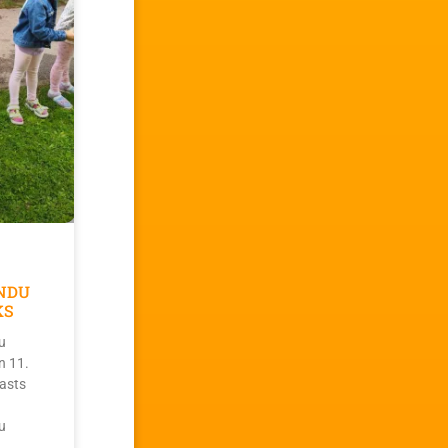
NDU
KS
u
n 11.
asts
u