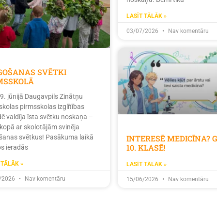
LASĪT TĀLĀK »
03/07/2026
Nav komentāru
ĪGOŠANAS SVĒTKI
MSSKOLĀ
19. jūnijā Daugavpils Zinātņu
skolas pirmsskolas izglītības
dē valdīja īsta svētku noskaņa –
 kopā ar skolotājām svinēja
INTERESĒ MEDICĪNA? 
ošanas svētkus! Pasākuma laikā
10. KLASĒ!
s ieradās
 TĀLĀK »
LASĪT TĀLĀK »
/2026
Nav komentāru
15/06/2026
Nav komentāru