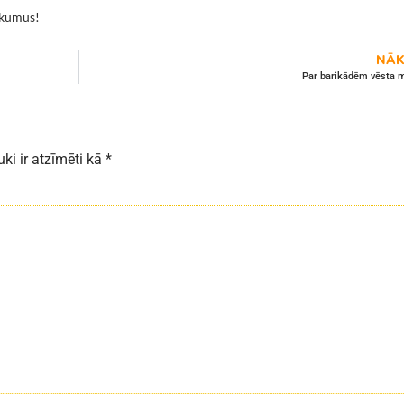
ākumus!
NĀK
Par barikādēm vēsta 
uki ir atzīmēti kā
*