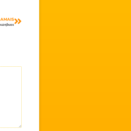
AMAIS
muzejbuss