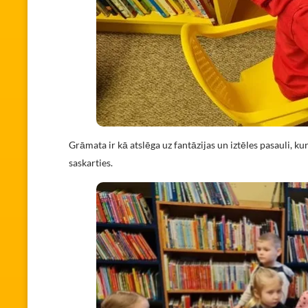
Grāmata ir kā atslēga uz fantāzijas un iztēles pasauli, k
saskarties.