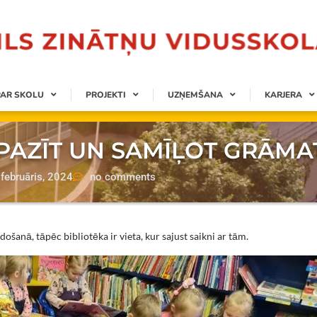
PAR SKOLU
PROJEKTI
UZŅEMŠANA
KARJERA
EPAZĪT UN SAMĪĻOT GRĀMA
februāris, 2024
no comments
ošanā, tāpēc bibliotēka ir vieta, kur sajust saikni ar tām.