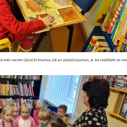
urā mēs varam izjust brīnumus, kā arī piedzīvojumus, ar ko realitātē ne v