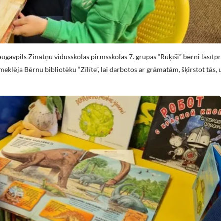
 Daugavpils Zinātņu vidusskolas pirmsskolas 7. grupas “Rūķīši” bērni lasīt
meklēja Bērnu bibliotēku “Zīlīte”, lai darbotos ar grāmatām, šķirstot tās,