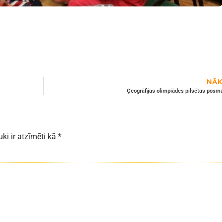
NĀK
Ģeogrāfijas olimpiādes pilsētas posma
uki ir atzīmēti kā
*