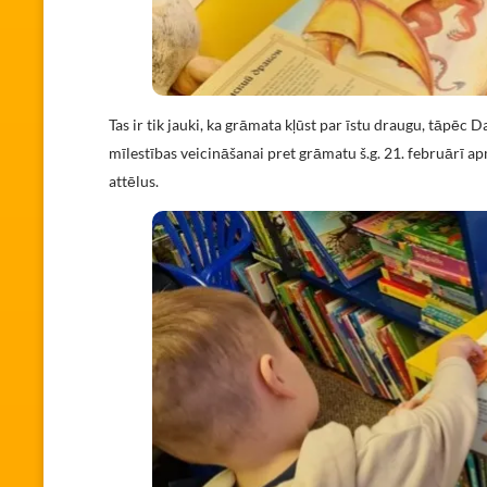
Tas ir tik jauki, ka grāmata kļūst par īstu draugu, tāpēc
mīlestības veicināšanai pret grāmatu š.g. 21. februārī ap
attēlus.