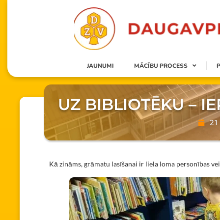
JAUNUMI
MĀCĪBU PROCESS
UZ BIBLIOTĒKU – I
21 
Kā zināms, grāmatu lasīšanai ir liela loma personības veid