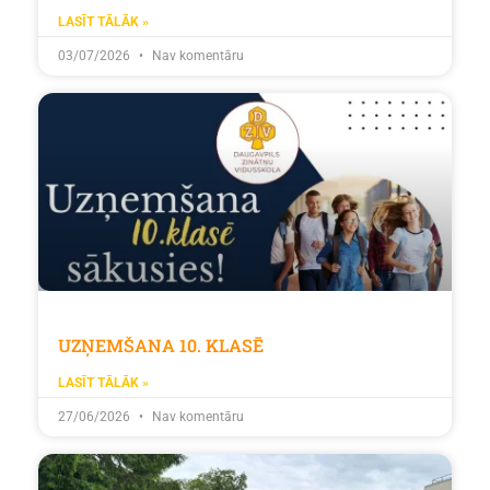
LASĪT TĀLĀK »
03/07/2026
Nav komentāru
UZŅEMŠANA 10. KLASĒ
LASĪT TĀLĀK »
27/06/2026
Nav komentāru