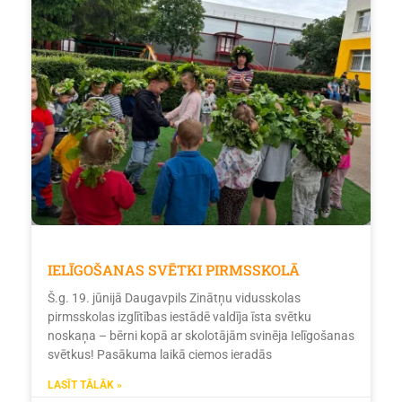
IELĪGOŠANAS SVĒTKI PIRMSSKOLĀ
Š.g. 19. jūnijā Daugavpils Zinātņu vidusskolas
pirmsskolas izglītības iestādē valdīja īsta svētku
noskaņa – bērni kopā ar skolotājām svinēja Ielīgošanas
svētkus! Pasākuma laikā ciemos ieradās
LASĪT TĀLĀK »