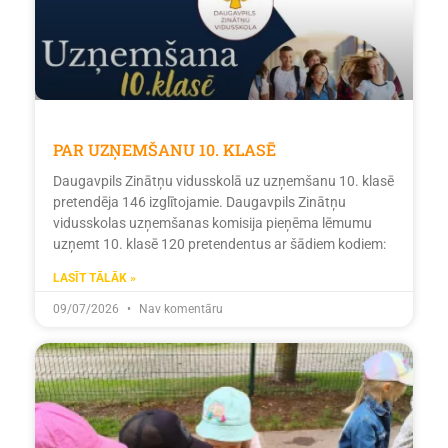
PAR UZŅEMŠANU 10. KLASĒ
Daugavpils Zinātņu vidusskolā uz uzņemšanu 10. klasē
pretendēja 146 izglītojamie. Daugavpils Zinātņu
vidusskolas uzņemšanas komisija pieņēma lēmumu
uzņemt 10. klasē 120 pretendentus ar šādiem kodiem:
LASĪT TĀLĀK »
09/07/2026
Nav komentāru