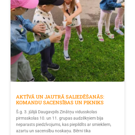
AKTĪVĀ UN JAUTRĀ SALIEDĒŠANĀS:
KOMANDU SACENSĪBAS UN PIKNIKS
Š.g. 3. jūlijā Daugavpils Zinātņu vidusskolas
pirmsskolas 10. un 11. grupas audzēkņiem bija
neparasts piedzīvojums, kas piepildīts ar smiekliem,
azartu un sacensību noskaņu. Bērni tika