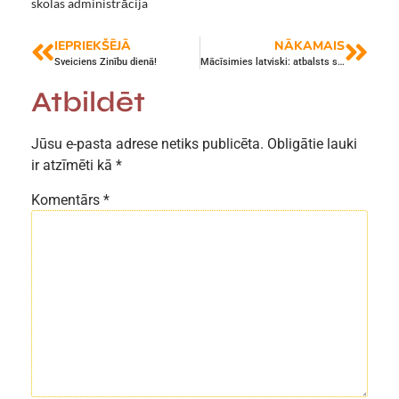
skolas administrācija
IEPRIEKŠĒJĀ
NĀKAMAIS
Sveiciens Zinību dienā!
Mācīsimies latviski: atbalsts skolēniem pārejai uz mācībām latviešu valodā
Atbildēt
Jūsu e-pasta adrese netiks publicēta.
Obligātie lauki
ir atzīmēti kā
*
Komentārs
*