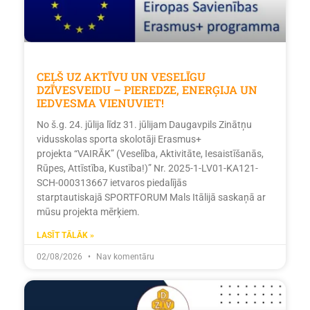
CEĻŠ UZ AKTĪVU UN VESELĪGU
DZĪVESVEIDU – PIEREDZE, ENERĢIJA UN
IEDVESMA VIENUVIET!
No š.g. 24. jūlija līdz 31. jūlijam Daugavpils Zinātņu
vidusskolas sporta skolotāji Erasmus+
projekta “VAIRĀK” (Veselība, Aktivitāte, Iesaistīšanās,
Rūpes, Attīstība, Kustība!)” Nr. 2025-1-LV01-KA121-
SCH-000313667 ietvaros piedalījās
starptautiskajā SPORTFORUM Mals Itālijā saskaņā ar
mūsu projekta mērķiem.
LASĪT TĀLĀK »
02/08/2026
Nav komentāru